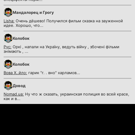
Мандалорец и Грогу
Lisha:
Очень дёшево! Получился фильм сказка на зауженной
идее. Хорошо, что...
Колобок
Рус:
Оркі , напали на Україну, ведуть війну , збочені фільми
знімають , ...
Колобок
Вова Х..йло:
гарик "г. . вно" харламов...
Довод
Nomad.ua:
Ну что ж сказать, украинская полиция во всей красе,
как и в...