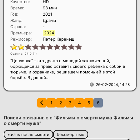
Качество:
HD
Время:
93 мин
Год:
2021
Жанр:
Драма
Страна:
-
Премьера:
2024
Режиссер:
Петер Керекеш
Оценка: 2/10 (
1
)
"Цензорка" – это драма о молодой заключенной,
борющейся за право оставить своего ребенка с собой в
тюрьме, и охраннике, решившем помочь ей в этой
борьбе. В данной...
26-02-2024, 14:28
1
2
3
4
5
6
Поиски связанные с "Фильмы о смерти мужа Фильмы
о смерти мужа"
жизнь после смерти
бессмертные