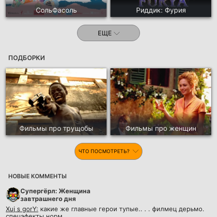
СольФасоль
Риддик: Фурия
ЕЩЕ
ПОДБОРКИ
Фильмы про трущобы
Фильмы про женщин
ЧТО ПОСМОТРЕТЬ?
НОВЫЕ КОММЕНТЫ
Супергёрл: Женщина
завтрашнего дня
Xuj s gorY:
какие же главные герои тупые.. . . филмец дерьмо.
спецэфекты норм...