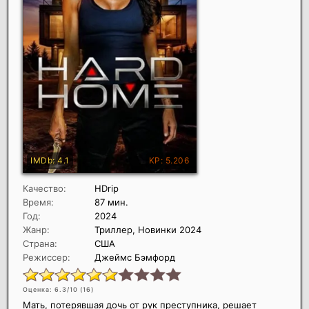
Качество:
HDrip
Время:
87 мин.
Год:
2024
Жанр:
Триллер, Новинки 2024
Страна:
США
Режиссер:
Джеймс Бэмфорд
Оценка: 6.3/10 (
16
)
Мать, потерявшая дочь от рук преступника, решает