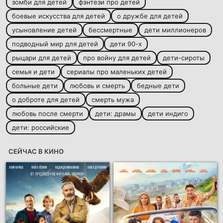
зомби для детей
фэнтези про детей
боевые искусства для детей
о дружбе для детей
усыновление детей
бессмертные
дети миллионеров
подводный мир для детей
дети 90-х
рыцари для детей
про войну для детей
дети-сироты
семья и дети
сериалы про маленьких детей
больные дети
любовь и смерть
бедные дети
о доброте для детей
смерть мужа
любовь после смерти
дети: драмы
дети индиго
дети: российские
СЕЙЧАС В КИНО