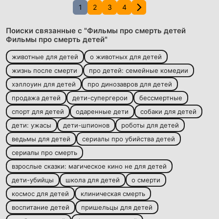
1
2
3
4
Поиски связанные с "Фильмы про смерть детей
Фильмы про смерть детей"
животные для детей
о животных для детей
жизнь после смерти
про детей: семейные комедии
хэллоуин для детей
про динозавров для детей
продажа детей
дети-супергерои
бессмертные
спорт для детей
одаренные дети
собаки для детей
дети: ужасы
дети-шпионов
роботы для детей
ведьмы для детей
сериалы про убийства детей
сериалы про смерть
взрослые сказки: магическое кино не для детей
дети-убийцы
школа для детей
о смерти
космос для детей
клиническая смерть
воспитание детей
пришельцы для детей