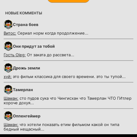
НОВЫЕ КОММЕНТЫ
Страна боев
Витос:
Сериал норм когда продолжение...
Они придут за тобой
Гость Oleg:
От заката до рассвета...
Дрожь земли
хуй:
это фильм классика для своего времени. это ты тупой...
Тамерлан
Шаман:
сто пудов сука что Чингисхан что Тамерлан ЧТО ГИтлер
короче дохуя...
Оппенгеймер
Шаман:
что хотели показать етим фильмом какой он типа
бедный нещасный...