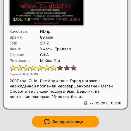
Качество:
HDrip
Время:
89 мин.
Год:
2012
Жанр:
Ужасы, Триллер
Страна:
США
Режиссер:
Майкл Гои
Оценка: 6.6/10 (
9
)
2007 год. США. Лос Анджелес. Город потрясен
неожиданной пропажей несовершеннолетней Меган
Стюарт и ее лучшей подруги Эми. Девочки, не
достигшие еще даже 18-летия, были...
27-12-2025, 03:30
Загрузить еще