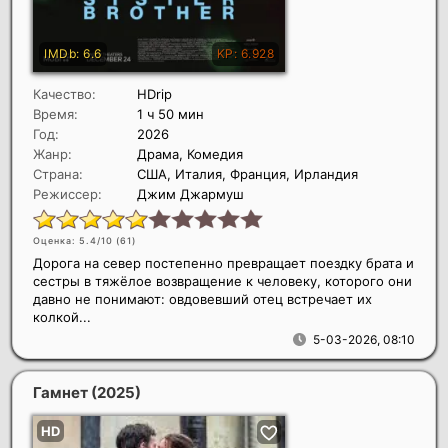
Качество:
HDrip
Время:
1 ч 50 мин
Год:
2026
Жанр:
Драма, Комедия
Страна:
США, Италия, Франция, Ирландия
Режиссер:
Джим Джармуш
Оценка: 5.4/10 (
61
)
Дорога на север постепенно превращает поездку брата и
сестры в тяжёлое возвращение к человеку, которого они
давно не понимают: овдовевший отец встречает их
колкой...
5-03-2026, 08:10
Гамнет
(2025)