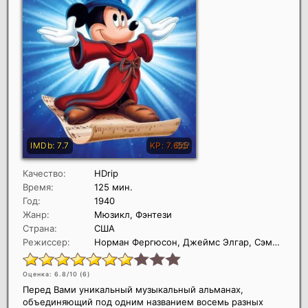
Качество:
HDrip
Время:
125 мин.
Год:
1940
Жанр:
Мюзикл, Фэнтези
Страна:
США
Режиссер:
Норман Фергюсон, Джеймс Элгар, Сэмюэл Армстронг
Оценка: 6.8/10 (
6
)
Перед Вами уникальный музыкальный альманах,
объединяющий под одним названием восемь разных