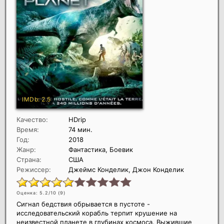
Качество:
HDrip
Время:
74 мин.
Год:
2018
Жанр:
Фантастика, Боевик
Страна:
США
Режиссер:
Джеймс Конделик, Джон Конделик
Оценка: 5.2/10 (
9
)
Сигнал бедствия обрывается в пустоте -
исследовательский корабль терпит крушение на
неизвестной планете в глубинах космоса. Выжившие