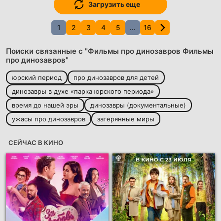
Загрузить еще
1
2
3
4
5
...
16
Поиски связанные с "Фильмы про динозавров Фильмы
про динозавров"
юрский период
про динозавров для детей
динозавры в духе «парка юрского периода»
время до нашей эры
динозавры (документальные)
ужасы про динозавров
затерянные миры
СЕЙЧАС В КИНО