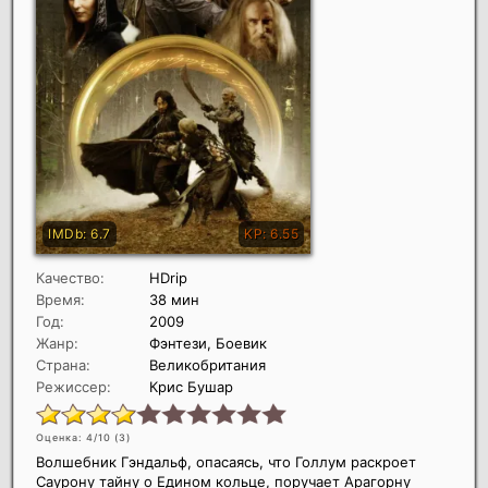
Качество:
HDrip
Время:
38 мин
Год:
2009
Жанр:
Фэнтези, Боевик
Страна:
Великобритания
Режиссер:
Крис Бушар
Оценка: 4/10 (
3
)
Волшебник Гэндальф, опасаясь, что Голлум раскроет
Саурону тайну о Едином кольце, поручает Арагорну