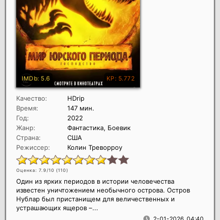
Качество:
HDrip
Время:
147 мин.
Год:
2022
Жанр:
Фантастика, Боевик
Страна:
США
Режиссер:
Колин Треворроу
Оценка: 7.9/10 (
110
)
Один из ярких периодов в истории человечества
известен уничтожением необычного острова. Остров
Нублар был пристанищем для величественных и
устрашающих ящеров –...
2-01-2026, 04:40