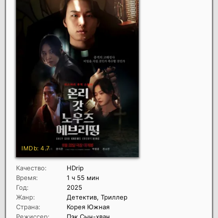
Качество:
HDrip
Время:
1 ч 55 мин
Год:
2025
Жанр:
Детектив, Триллер
Страна:
Корея Южная
Режиссер:
Пэк Сын-хван