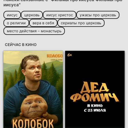
иисуса"
иисус
церковь
иисус христос
ужасы про церковь
о религии
вера в себя
сериалы про церковь
место действия – монастырь
СЕЙЧАС В КИНО