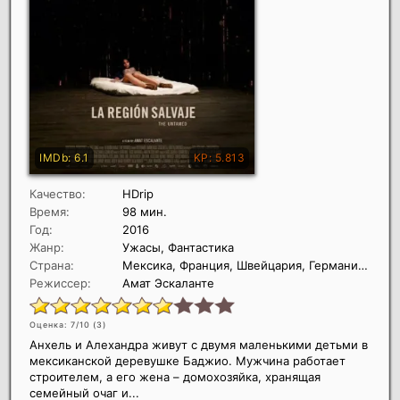
Качество:
HDrip
Время:
98 мин.
Год:
2016
Жанр:
Ужасы, Фантастика
Страна:
Мексика, Франция, Швейцария, Германия, Дания, Норвегия
Режиссер:
Амат Эскаланте
Оценка: 7/10 (
3
)
Анхель и Алехандра живут с двумя маленькими детьми в
мексиканской деревушке Баджио. Мужчина работает
строителем, а его жена – домохозяйка, хранящая
семейный очаг и...