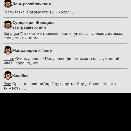
День разоблачения
Гость Макс:
Потому что ты - хохол!...
Супергёрл: Женщина
завтрашнего дня
Xuj s gorY:
какие же главные герои тупые.. . . филмец дерьмо.
спецэфекты норм...
Мандалорец и Грогу
Lisha:
Очень дёшево! Получился фильм сказка на зауженной
идее. Хорошо, что...
Колобок
Рус:
Оркі , напали на Україну, ведуть війну , збочені фільми
знімають , ...