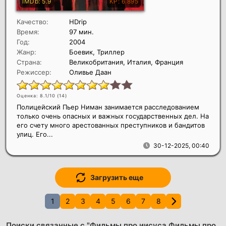
Качество:
HDrip
Время:
97 мин.
Год:
2004
Жанр:
Боевик, Триллер
Страна:
Великобритания, Италия, Франция
Режиссер:
Оливье Даан
Оценка: 8.1/10 (
14
)
Полицейский Пьер Ниман занимается расследованием
только очень опасных и важных государственных дел. На
его счету много арестованных преступников и бандитов
улиц. Его...
30-12-2025, 00:40
Загрузить еще
1
2
3
4
5
6
7
8
Поиски связанные с "Фильмы про иисуса Фильмы про