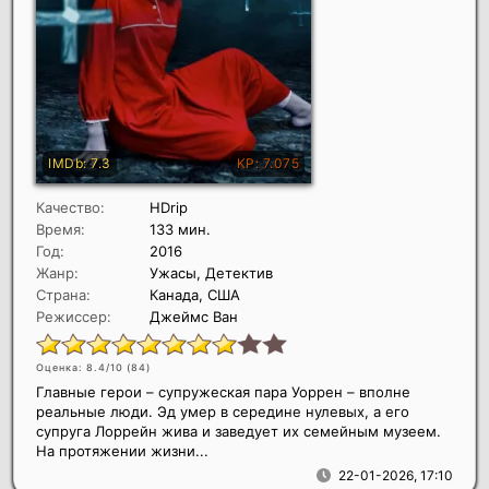
Качество:
HDrip
Время:
133 мин.
Год:
2016
Жанр:
Ужасы, Детектив
Страна:
Канада, США
Режиссер:
Джеймс Ван
Оценка: 8.4/10 (
84
)
Главные герои – супружеская пара Уоррен – вполне
реальные люди. Эд умер в середине нулевых, а его
супруга Лоррейн жива и заведует их семейным музеем.
На протяжении жизни...
22-01-2026, 17:10