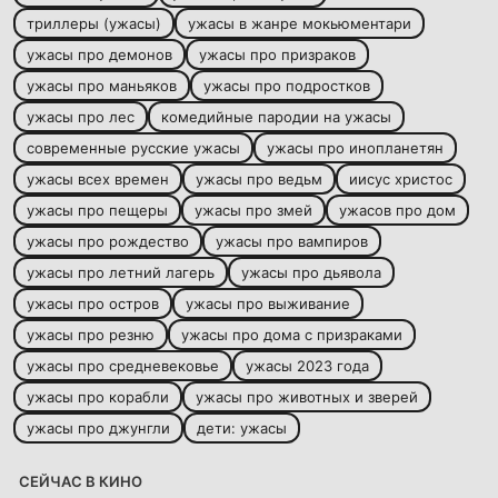
триллеры (ужасы)
ужасы в жанре мокьюментари
ужасы про демонов
ужасы про призраков
ужасы про маньяков
ужасы про подростков
ужасы про лес
комедийные пародии на ужасы
современные русские ужасы
ужасы про инопланетян
ужасы всех времен
ужасы про ведьм
иисус христос
ужасы про пещеры
ужасы про змей
ужасов про дом
ужасы про рождество
ужасы про вампиров
ужасы про летний лагерь
ужасы про дьявола
ужасы про остров
ужасы про выживание
ужасы про резню
ужасы про дома с призраками
ужасы про средневековье
ужасы 2023 года
ужасы про корабли
ужасы про животных и зверей
ужасы про джунгли
дети: ужасы
СЕЙЧАС В КИНО