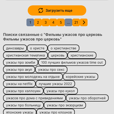
Загрузить еще
1
2
3
4
5
...
21
Поиски связанные с "Фильмы ужасов про церковь
Фильмы ужасов про церковь"
динозавры
о христе
о христианстве
христианская тематика
церковь
христианские
ужасы про зомби
100 лучших фильмов ужасов time out
ужасы про акул
ужасы про секс
ужасы про молодежь на отдыхе
корейские ужасы
ужасы на netflix
лучшие ужасы 2022
ужасы про хэллоуин
ужасы про кукол
ужасов про дома с привидениями
ужасы про оборотней
ужасы про больницу
ужасы про экзорцизм
японские ужасы
ужасы про клоунов