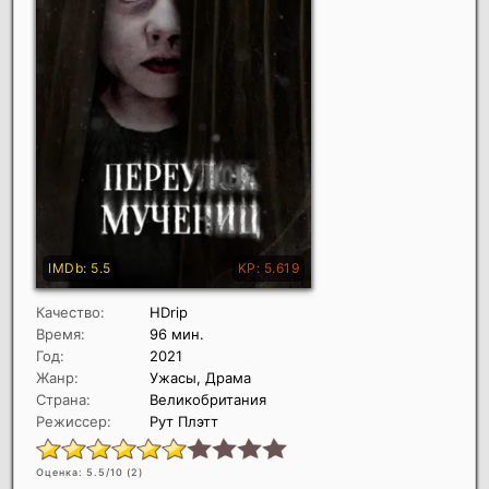
Качество:
HDrip
Время:
96 мин.
Год:
2021
Жанр:
Ужасы, Драма
Страна:
Великобритания
Режиссер:
Рут Плэтт
Оценка: 5.5/10 (
2
)