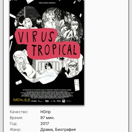
Качество:
HDrip
Время:
97 мин.
Год:
2017
Жанр:
Драма, Биография