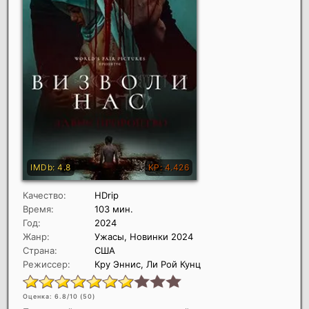
Качество:
HDrip
Время:
103 мин.
Год:
2024
Жанр:
Ужасы, Новинки 2024
Страна:
США
Режиссер:
Кру Эннис, Ли Рой Кунц
Оценка: 6.8/10 (
50
)