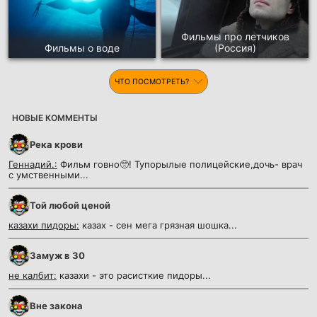
Фильмы про летчиков
Фильмы о воде
(Россия)
ЧТО ПОСМОТРЕТЬ?
НОВЫЕ КОММЕНТЫ
Река крови
Геннадий.:
Фильм говно🥺! Тупорылые полицейские,дочь- врач
с умственными...
Той любой ценой
казахи пидоры:
казах - сен мега грязная шошка...
Замуж в 30
не калбит:
казахи - это расисткие пидоры...
Вне закона