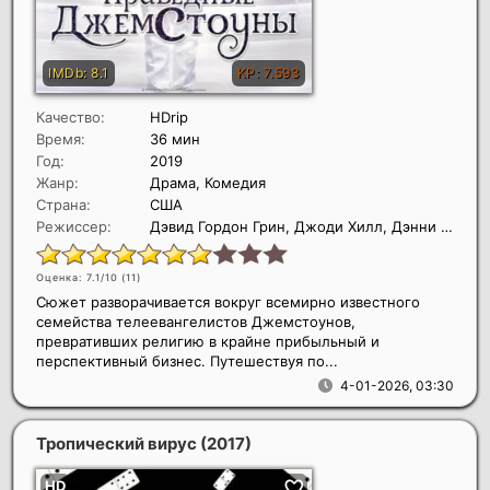
Качество:
HDrip
Время:
36 мин
Год:
2019
Жанр:
Драма, Комедия
Страна:
США
Режиссер:
Дэвид Гордон Грин, Джоди Хилл, Дэнни Макбрайд
Оценка: 7.1/10 (
11
)
Сюжет разворачивается вокруг всемирно известного
семейства телеевангелистов Джемстоунов,
превративших религию в крайне прибыльный и
перспективный бизнес. Путешествуя по...
4-01-2026, 03:30
Тропический вирус
(2017)