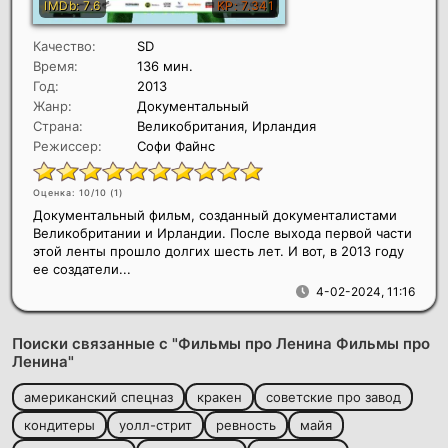
Качество:
SD
Время:
136 мин.
Год:
2013
Жанр:
Документальный
Страна:
Великобритания, Ирландия
Режиссер:
Софи Файнс
Оценка: 10/10 (
1
)
Документальный фильм, созданный документалистами
Великобритании и Ирландии. После выхода первой части
этой ленты прошло долгих шесть лет. И вот, в 2013 году
ее создатели...
4-02-2024, 11:16
Поиски связанные с "Фильмы про Ленина Фильмы про
Ленина"
американский спецназ
кракен
советские про завод
кондитеры
уолл-стрит
ревность
майя