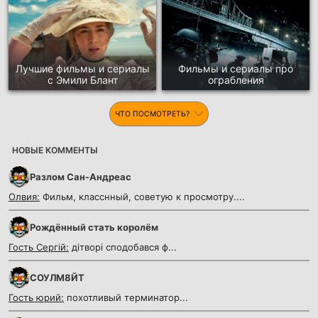
Лучшие фильмы и сериалы
Фильмы и сериалы про
с Эмили Блант
ограбления
ЧТО ПОСМОТРЕТЬ?
НОВЫЕ КОММЕНТЫ
Разлом Сан-Андреас
Олвия:
Фильм, класснный, советую к просмотру....
Рождённый стать королём
Гость Сергій:
дітворі сподобався ф...
СОУЛМ8ЙТ
Гость юрий:
похотливый терминатор...