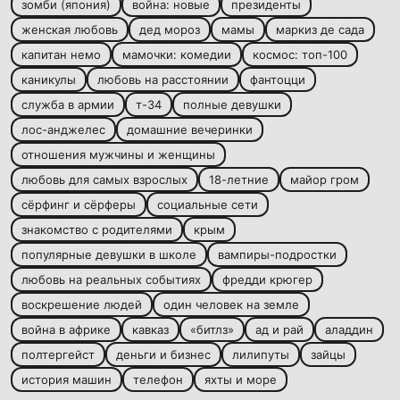
зомби (япония)
война: новые
президенты
женская любовь
дед мороз
мамы
маркиз де сада
капитан немо
мамочки: комедии
космос: топ-100
каникулы
любовь на расстоянии
фантоцци
служба в армии
т-34
полные девушки
лос-анджелес
домашние вечеринки
отношения мужчины и женщины
любовь для самых взрослых
18-летние
майор гром
сёрфинг и сёрферы
социальные сети
знакомство с родителями
крым
популярные девушки в школе
вампиры-подростки
любовь на реальных событиях
фредди крюгер
воскрешение людей
один человек на земле
война в африке
кавказ
«битлз»
ад и рай
аладдин
полтергейст
деньги и бизнес
лилипуты
зайцы
история машин
телефон
яхты и море