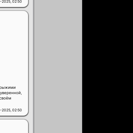
-2025, 02:50
-рыжими
еуверенной,
 своём
-2025, 02:50