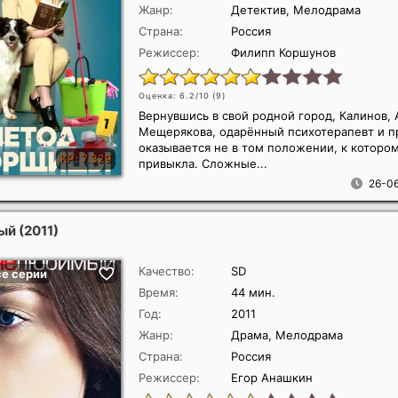
Жанр:
Детектив, Мелодрама
Страна:
Россия
Режиссер:
Филипп Коршунов
Оценка: 6.2/10 (
9
)
Вернувшись в свой родной город, Калинов,
Мещерякова, одарённый психотерапевт и п
оказывается не в том положении, к которо
привыкла. Сложные...
26-06
ый
(2011)
Качество:
SD
Время:
44 мин.
Год:
2011
Жанр:
Драма, Мелодрама
Страна:
Россия
Режиссер:
Егор Анашкин