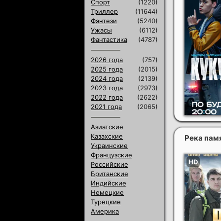
Спорт
(1220)
Триллер
(11644)
Фэнтези
(5240)
Ужасы
(6112)
Фантастика
(4787)
2026 года
(757)
2025 года
(2015)
2024 года
(2139)
2023 года
(2973)
2022 года
(2622)
2021 года
(2065)
Азиатские
Казахские
Река пам
Украинские
Французские
Российские
Британские
Индийские
Немецкие
Турецкие
Америка