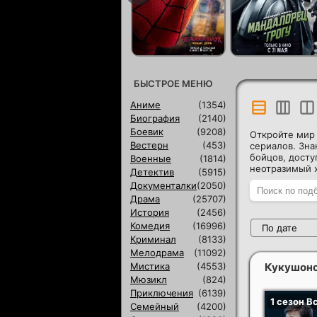
БЫСТРОЕ МЕНЮ
Аниме
(1354)
Биография
(2140)
Боевик
(9208)
Откройте мир 
Вестерн
(453)
сериалов. Зна
бойцов, досту
Военные
(1814)
неотразимый х
Детектив
(5915)
Документалки
(2050)
Драма
(25707)
История
(2456)
Комедия
(16996)
По дате
Криминал
(8133)
Мелодрама
(11092)
Мистика
(4553)
Кукушонок
Мюзикл
(824)
Приключения
(6139)
Семейный
(4200)