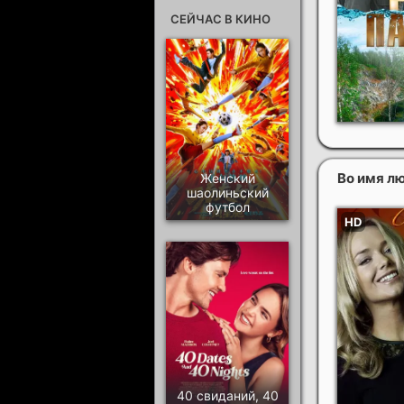
СЕЙЧАС В КИНО
Во имя л
Женский
шаолиньский
футбол
40 свиданий, 40