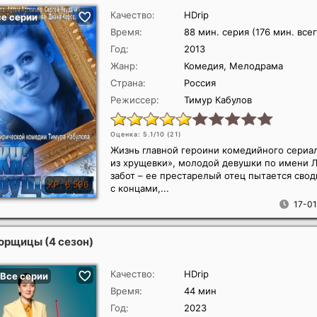
Качество:
HDrip
Время:
88 мин. серия (176 мин. всег
Год:
2013
Жанр:
Комедия, Мелодрама
Страна:
Россия
Режиссер:
Тимур Кабулов
Оценка: 5.1/10 (
21
)
Жизнь главной героини комедийного сериа
из хрущевки», молодой девушки по имени Л
забот – ее престарелый отец пытается свод
с концами,...
17-01
орщицы (4 сезон)
Качество:
HDrip
Время:
44 мин
Год:
2023