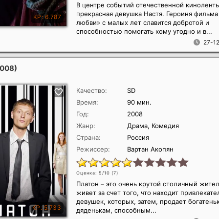
В центре событий отечественной киноленты
прекрасная девушка Настя. Героиня фильма
любви» с малых лет славится добротой и
способностью помогать кому угодно и в...
27-12
2008)
Качество:
SD
Время:
90 мин.
Год:
2008
Жанр:
Драма, Комедия
Страна:
Россия
Режиссер:
Вартан Акопян
Оценка: 5/10 (
7
)
Платон – это очень крутой столичный жител
живет за счет того, что находит привлекат
девушек, которых, затем, продает богатень
дяденькам, способным...