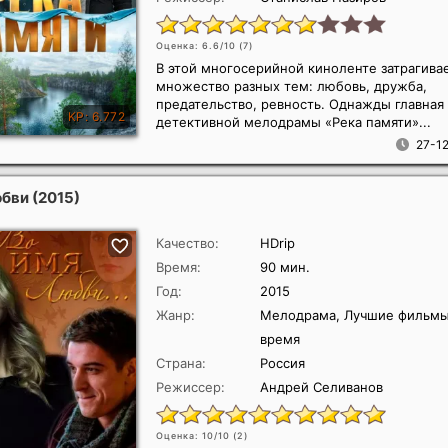
Оценка: 6.6/10 (
7
)
В этой многосерийной киноленте затрагива
множество разных тем: любовь, дружба,
предательство, ревность. Однажды главная
детективной мелодрамы «Река памяти»...
27-12
юбви
(2015)
Качество:
HDrip
Время:
90 мин.
Год:
2015
Жанр:
Мелодрама, Лучшие фильмы 
время
Страна:
Россия
Режиссер:
Андрей Селиванов
Оценка: 10/10 (
2
)