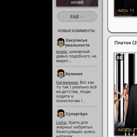
ночей
ЕЩЕ
НОВЫЕ КОММЕНТЫ
Закулисье
Платон
(
реальности
юрик:
шикарный.
давно подобного не
видел...
Колония
Катажинка:
Вот как
то так ) реально всё
из детства, люди
ходите к
психологам !...
Супергёрл
Lisha:
Хуита для
жирных небритых
безотцовщин шлюх
наташек...