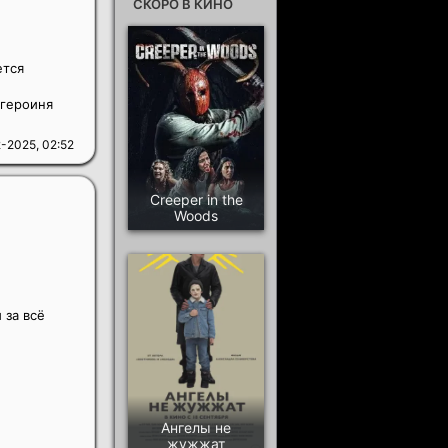
СКОРО В КИНО
ется
 героиня
-2025, 02:52
Creeper in the
Woods
за всё
Ангелы не
жужжат