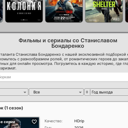
Фильмы и сериалы со Станиславом
Бондаренко
таланта Станислава Бондаренко с нашей эксклюзивной подборкой 
комьтесь с разнообразием ролей, от романтических героев до зака
пных для онлайн просмотра. Погрузитесь в каждую историю, где г
аризмат.
Все
Год выхода
0
 (1 сезон)
Качество:
HDrip
Год:
2026