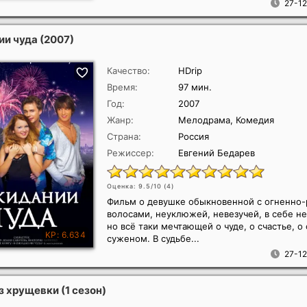
27-12
ии чуда
(2007)
Качество:
HDrip
Время:
97 мин.
Год:
2007
Жанр:
Мелодрама, Комедия
Страна:
Россия
Режиссер:
Евгений Бедарев
Оценка: 9.5/10 (
4
)
Фильм о девушке обыкновенной с огненно
волосами, неуклюжей, невезучей, в себе н
но всё таки мечтающей о чуде, о счастье, о
суженом. В судьбе...
27-12
 хрущевки (1 сезон)