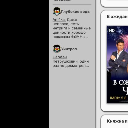
Глубокие воды
В ожидан
Ani4ka:
Даже
неплохо, есть
интрига и семейные
ценности хорошо
показаны 👍🥺 На...
Уинтроп
Феофан
Петрушкович:
один
раз не досмотрел...
Княжна из