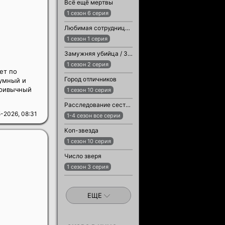
Всё ещё мертвы
1 сезон 6 серия
Любимая сотрудница / Любимый сотрудник
1 сезон 1 серия
Замужняя убийца / Замужняя женщина-убийца
1 сезон 2 серия
ет по
Город отличников
шумный и
привычный
1 сезон 10 серия
Расследование сестры Бонифации
-2026, 08:31
1-4 сезон все серии
Коп-звезда
1 сезон 10 серия
Число зверя
1 сезон 3 серия
ЕЩЕ