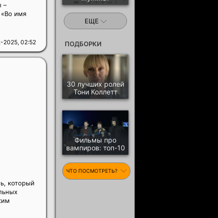
 –
 «Во имя
ЕЩЕ
-2025, 02:52
ПОДБОРКИ
30 лучших ролей
Тони Коллетт
Фильмы про
вампиров: топ-10
ЧТО ПОСМОТРЕТЬ?
ь, который
ельных
ким