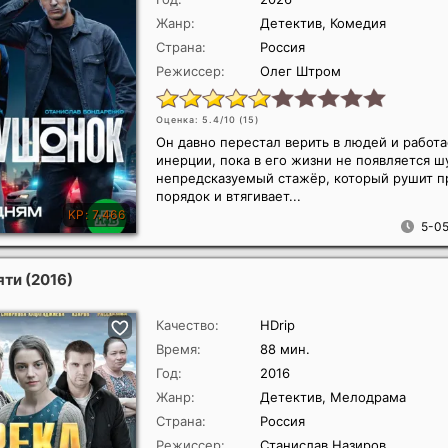
Жанр:
Детектив, Комедия
Страна:
Россия
Режиссер:
Олег Штром
Оценка: 5.4/10 (
15
)
Он давно перестал верить в людей и работа
инерции, пока в его жизни не появляется 
непредсказуемый стажёр, который рушит 
порядок и втягивает...
5-05
яти
(2016)
Качество:
HDrip
Время:
88 мин.
Год:
2016
Жанр:
Детектив, Мелодрама
Страна:
Россия
Режиссер:
Станислав Назиров