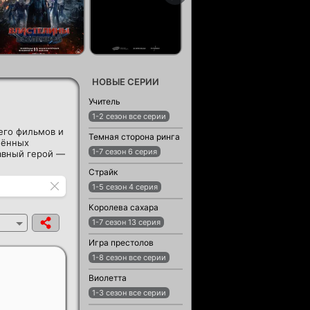
НОВЫЕ СЕРИИ
Учитель
1-2 сезон все серии
его фильмов и
Темная сторона ринга
лённых
1-7 сезон 6 серия
лавный герой —
Страйк
1-5 сезон 4 серия
Королева сахара
1-7 сезон 13 серия
Игра престолов
1-8 сезон все серии
Виолетта
1-3 сезон все серии