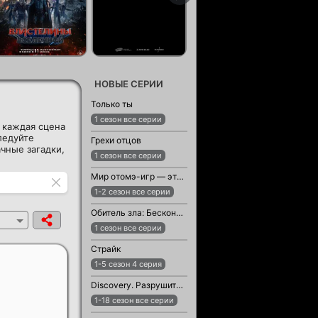
НОВЫЕ СЕРИИ
Только ты
1 сезон все серии
 каждая сцена
ледуйте
Грехи отцов
чные загадки,
1 сезон все серии
Мир отомэ-игр — это тяжёлый мир для мобов
1-2 сезон все серии
Обитель зла: Бесконечная тьма
1 сезон все серии
Страйк
1-5 сезон 4 серия
Discovery. Разрушители легенд
1-18 сезон все серии