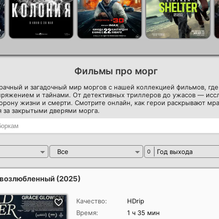
Фильмы про морг
рачный и загадочный мир моргов с нашей коллекцией фильмов, где
пряжением и тайнами. От детективных триллеров до ужасов — исс
рону жизни и смерти. Смотрите онлайн, как герои раскрывают мра
 за закрытыми дверями морга.
Все
Год выхода
0
 возлюбленный
(2025)
Качество:
HDrip
Время:
1 ч 35 мин