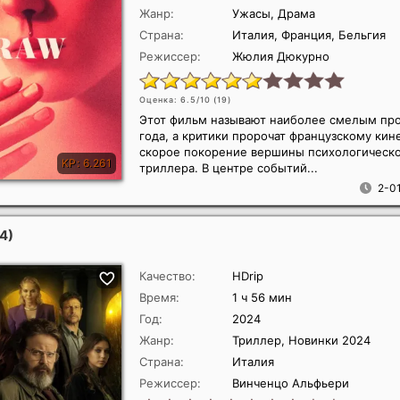
Жанр:
Ужасы, Драма
Страна:
Италия, Франция, Бельгия
Режиссер:
Жюлия Дюкурно
Оценка: 6.5/10 (
19
)
Этот фильм называют наиболее смелым пр
года, а критики пророчат французскому кин
скорое покорение вершины психологическ
триллера. В центре событий...
2-01
4)
Качество:
HDrip
Время:
1 ч 56 мин
Год:
2024
Жанр:
Триллер, Новинки 2024
Страна:
Италия
Режиссер:
Винченцо Альфьери