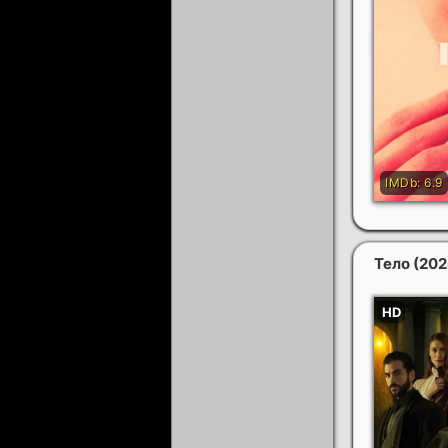
Тело
(202