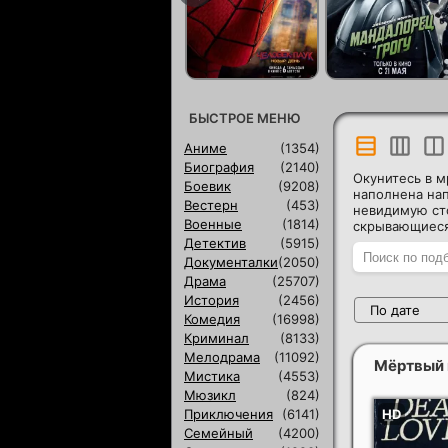
БЫСТРОЕ МЕНЮ
Аниме
(1354)
Биография
(2140)
Окунитесь в м
Боевик
(9208)
наполнена на
Вестерн
(453)
невидимую сто
Военные
(1814)
скрывающиеся
Детектив
(5915)
Документалки
(2050)
Драма
(25707)
История
(2456)
По дате
Комедия
(16998)
Криминал
(8133)
Мелодрама
(11092)
Мёртвый
Мистика
(4553)
Мюзикл
(824)
Приключения
(6141)
Семейный
(4200)