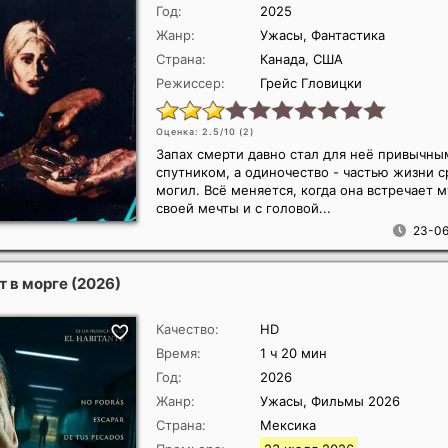
Год:
2025
Жанр:
Ужасы, Фантастика
Страна:
Канада, США
Режиссер:
Грейс Гловицки
Оценка: 2.5/10 (
2
)
Запах смерти давно стал для неё привычны
спутником, а одиночество - частью жизни 
могил. Всё меняется, когда она встречает 
своей мечты и с головой...
23-06
т в морге
(2026)
Качество:
HD
Время:
1 ч 20 мин
Год:
2026
Жанр:
Ужасы, Фильмы 2026
Страна:
Мексика