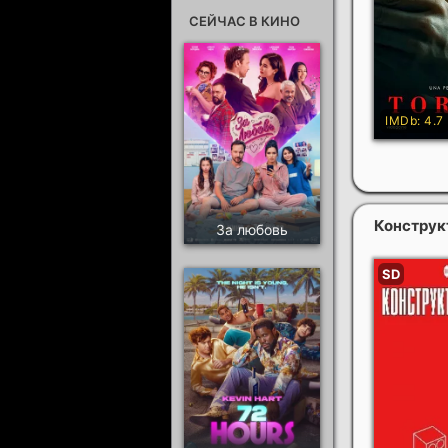
СЕЙЧАС В КИНО
Конструк
За любовь