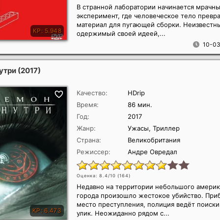
В странной лаборатории начинается мрачн
эксперимент, где человеческое тело превр
материал для пугающей сборки. Неизвестны
одержимый своей идеей,...
10-03
утри
(2017)
Качество:
HDrip
Время:
86 мин.
Год:
2017
Жанр:
Ужасы, Триллер
Страна:
Великобритания
Режиссер:
Андре Овредал
Оценка: 8.4/10 (
164
)
Недавно на территории небольшого америк
города произошло жестокое убийство. При
место преступления, полиция ведёт поиски
улик. Неожиданно рядом с...