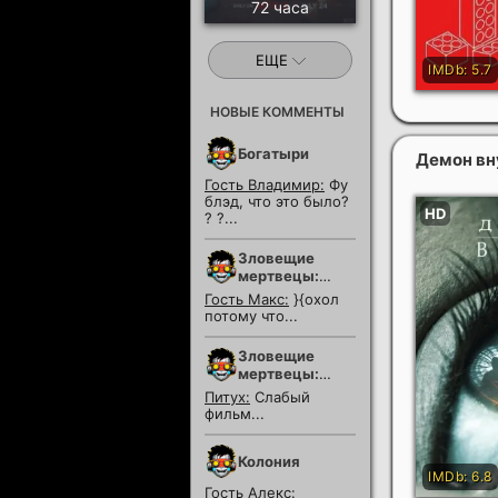
72 часа
ЕЩЕ
НОВЫЕ КОММЕНТЫ
Богатыри
Демон вн
Гость Владимир:
Фу
блэд, что это было?
? ?...
Зловещие
мертвецы:
Пекло
Гость Макс:
}{охол
потому что...
Зловещие
мертвецы:
Пекло
Питух:
Слабый
фильм...
Колония
Гость Алекс: