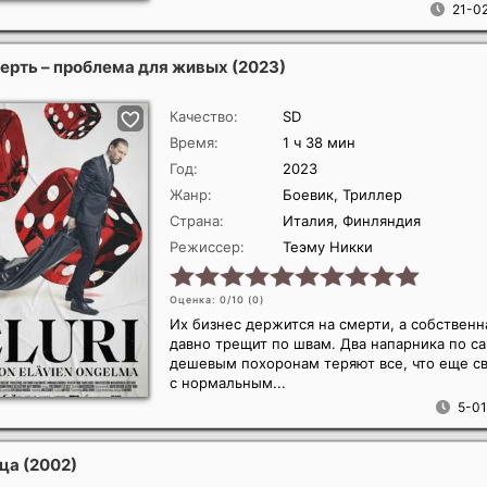
21-02
мерть – проблема для живых
(2023)
Качество:
SD
Время:
1 ч 38 мин
Год:
2023
Жанр:
Боевик, Триллер
Страна:
Италия, Финляндия
Режиссер:
Теэму Никки
Оценка: 0/10 (
0
)
Их бизнес держится на смерти, а собственн
давно трещит по швам. Два напарника по с
дешевым похоронам теряют все, что еще св
с нормальным...
5-01
ица
(2002)