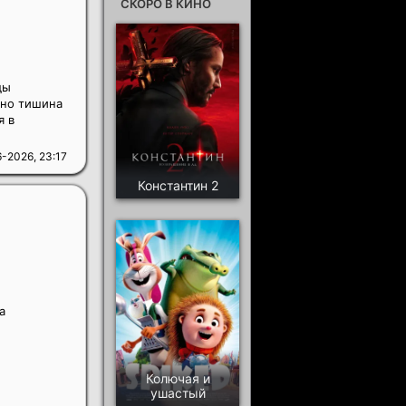
СКОРО В КИНО
ды
 но тишина
я в
-2026, 23:17
Константин 2
а
Колючая и
ушастый