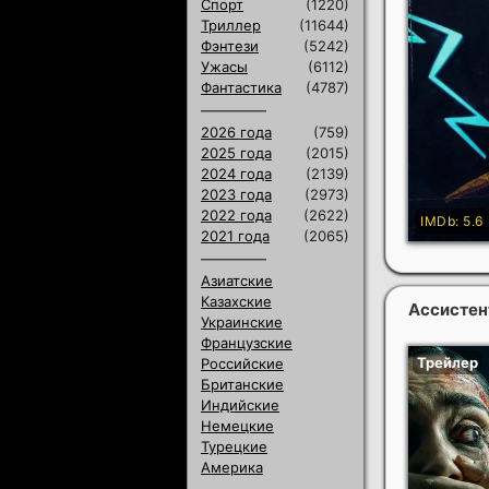
Спорт
(1220)
Триллер
(11644)
Фэнтези
(5242)
Ужасы
(6112)
Фантастика
(4787)
2026 года
(759)
2025 года
(2015)
2024 года
(2139)
2023 года
(2973)
2022 года
(2622)
2021 года
(2065)
Азиатские
Казахские
Ассистен
Украинские
Французские
Российские
Британские
Индийские
Немецкие
Турецкие
Америка