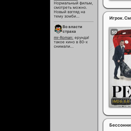
Нормальный фильм,
смотреть можно.
Новый взгляд на
тему зомби...
Игрок. С
Во власти
страха
mr-Roman:
ерунда!
такое кино в 80-х
снимали...
Бессонн