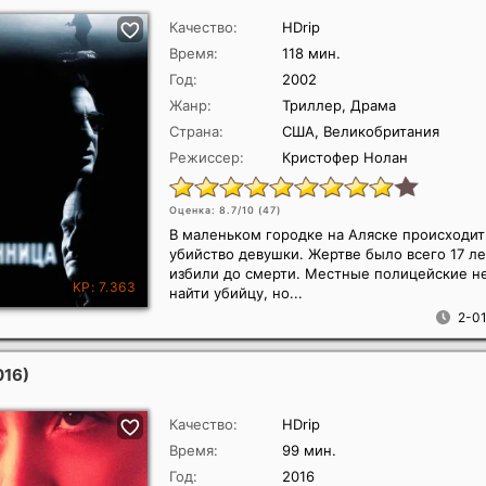
Качество:
HDrip
Время:
118 мин.
Год:
2002
Жанр:
Триллер, Драма
Страна:
США, Великобритания
Режиссер:
Кристофер Нолан
Оценка: 8.7/10 (
47
)
В маленьком городке на Аляске происходи
убийство девушки. Жертве было всего 17 ле
избили до смерти. Местные полицейские н
найти убийцу, но...
2-01
016)
Качество:
HDrip
Время:
99 мин.
Год:
2016