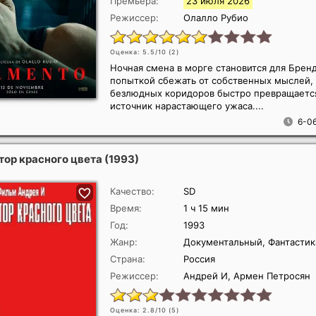
Премьера:
23 июля 2026
Режиссер:
Олалло Рубио
Оценка: 5.5/10 (
2
)
Ночная смена в морге становится для Брен
попыткой сбежать от собственных мыслей,
безлюдных коридоров быстро превращаетс
источник нарастающего ужаса....
6-06
тор красного цвета
(1993)
Качество:
SD
Время:
1 ч 15 мин
Год:
1993
Жанр:
Документальный, Фантастик
Страна:
Россия
Режиссер:
Андрей И, Армен Петросян
Оценка: 2.8/10 (
5
)