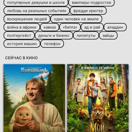
популярные девушки в школе
вампиры-подростки
любовь на реальных событиях
фредди крюгер
воскрешение людей
один человек на земле
война в африке
кавказ
«битлз»
ад и рай
аладдин
полтергейст
деньги и бизнес
лилипуты
зайцы
история машин
телефон
СЕЙЧАС В КИНО