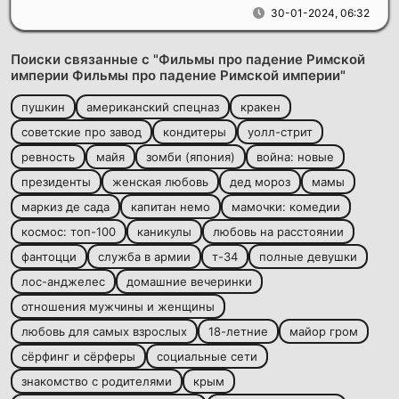
30-01-2024, 06:32
Поиски связанные с "Фильмы про падение Римской
империи Фильмы про падение Римской империи"
пушкин
американский спецназ
кракен
советские про завод
кондитеры
уолл-стрит
ревность
майя
зомби (япония)
война: новые
президенты
женская любовь
дед мороз
мамы
маркиз де сада
капитан немо
мамочки: комедии
космос: топ-100
каникулы
любовь на расстоянии
фантоцци
служба в армии
т-34
полные девушки
лос-анджелес
домашние вечеринки
отношения мужчины и женщины
любовь для самых взрослых
18-летние
майор гром
сёрфинг и сёрферы
социальные сети
знакомство с родителями
крым