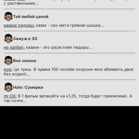
с умственными...
Той любой ценой
казахи пидоры:
казах - сен мега грязная шошка...
Замуж в 30
не калбит:
казахи - это расисткие пидоры...
Вне закона
ggg:
Це треш. В чувака 100 чоловік охорони яких вбивають двоє
без жодної...
Halo: Сумерки
mr-DX:
В 1 фильм запакуйте на х1,25, тогда будет приемлемо. А
так почти...