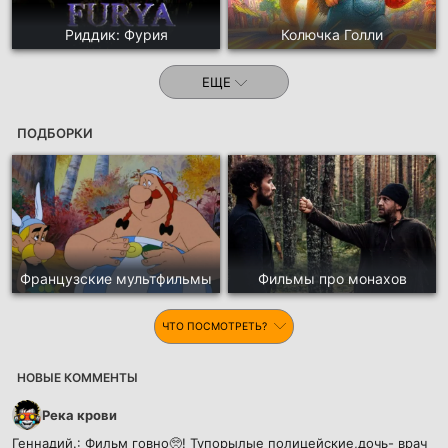
Риддик: Фурия
Колючка Голли
ЕЩЕ
ПОДБОРКИ
Французские мультфильмы
Фильмы про монахов
ЧТО ПОСМОТРЕТЬ?
НОВЫЕ КОММЕНТЫ
Река крови
Геннадий.:
Фильм говно🥺! Тупорылые полицейские,дочь- врач