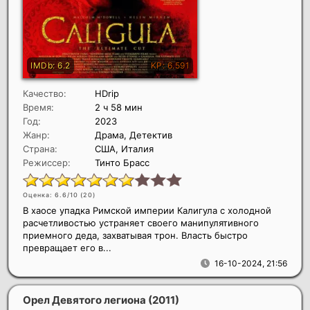
Качество:
HDrip
Время:
2 ч 58 мин
Год:
2023
Жанр:
Драма, Детектив
Страна:
США, Италия
Режиссер:
Тинто Брасс
Оценка: 6.6/10 (
20
)
В хаосе упадка Римской империи Калигула с холодной
расчетливостью устраняет своего манипулятивного
приемного деда, захватывая трон. Власть быстро
превращает его в...
16-10-2024, 21:56
Орел Девятого легиона
(2011)