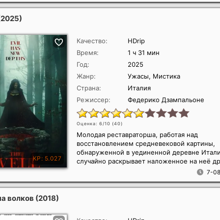
(2025)
Качество:
HDrip
Время:
1 ч 31 мин
Год:
2025
Жанр:
Ужасы, Мистика
Страна:
Италия
Режиссер:
Федерико Дзампальоне
Оценка: 6/10 (
40
)
Молодая реставраторша, работая над
восстановлением средневековой картины,
обнаруженной в уединенной деревне Итали
случайно раскрывает наложенное на неё др
7-08
на волков
(2018)