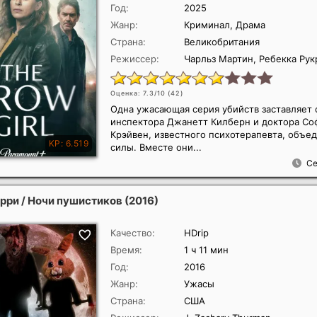
Год:
2025
Жанр:
Криминал, Драма
Страна:
Великобритания
Режиссер:
Чарльз Мартин, Ребекка Рук
Оценка: 7.3/10 (
42
)
Одна ужасающая серия убийств заставляет
инспектора Джанетт Килберн и доктора С
Крэйвен, известного психотерапевта, объед
силы. Вместе они...
Се
урри / Ночи пушистиков
(2016)
Качество:
HDrip
Время:
1 ч 11 мин
Год:
2016
Жанр:
Ужасы
Страна:
США