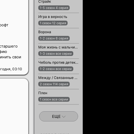
Страйк
1-5 сезон 4 серия
Игра в верность
1 сезон 12 серия
рофт
Ворона
1-2 сезон 6 серия
 старшего
Моя жизнь с мальчиками Уолтер
офию
1-3 сезон все серии
инить свои
Чеболь против детектива
годня, 03:10
1-2 сезон все серии
Между / Связанные судьбой
2 сезон 114 серия
Плен
1 сезон все серии
ЕЩЕ