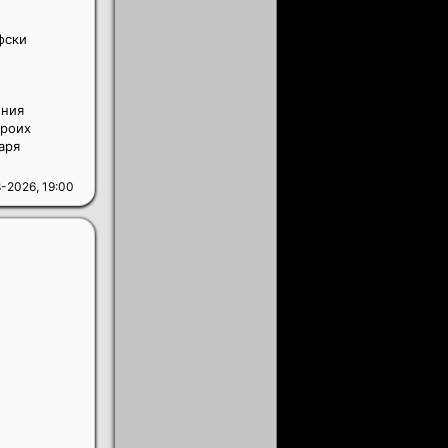
фски
ения
троих
аря
-2026, 19:00