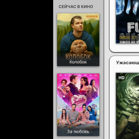
СЕЙЧАС В КИНО
Колобок
Ужасаю
За любовь