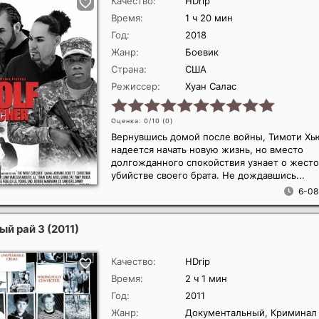
Качество:
HDrip
Время:
1 ч 20 мин
Год:
2018
Жанр:
Боевик
Страна:
США
Режиссер:
Хуан Салас
Оценка: 0/10 (
0
)
Вернувшись домой после войны, Тимоти Хь
надеется начать новую жизнь, но вместо
долгожданного спокойствия узнает о жест
убийстве своего брата. Не дождавшись...
6-08
ый рай 3
(2011)
Качество:
HDrip
Время:
2 ч 1 мин
Год:
2011
Жанр:
Документальный, Криминал