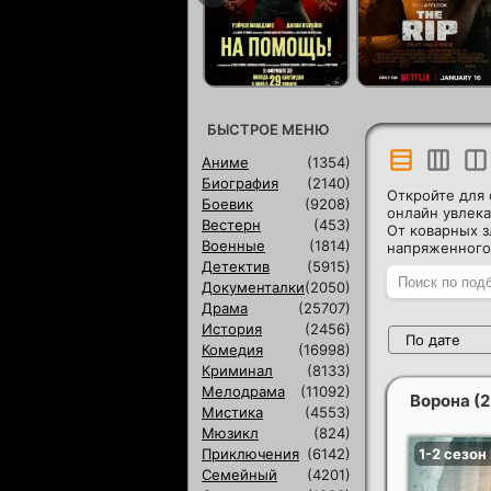
БЫСТРОЕ МЕНЮ
Аниме
(1354)
Биография
(2140)
Откройте для 
Боевик
(9208)
онлайн увлека
Вестерн
(453)
От коварных з
Военные
(1814)
напряженного
Детектив
(5915)
Документалки
(2050)
Драма
(25707)
История
(2456)
По дате
Комедия
(16998)
Криминал
(8133)
Мелодрама
(11092)
Ворона (2
Мистика
(4553)
Мюзикл
(824)
Приключения
(6142)
Семейный
(4201)