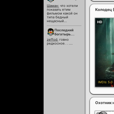
Шаман:
что хотели
Колодец
показать етим
фильмом какой он
типа бедный
нещасный...
Последний
богатырь.
Колобок
zeffod:
говно
редкосное. . ....
Охотник 