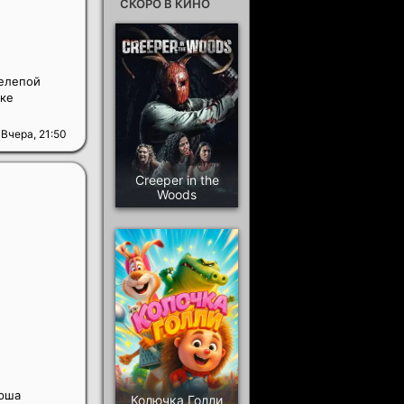
СКОРО В КИНО
нелепой
ске
Вчера, 21:50
Creeper in the
Woods
орша
Колючка Голли