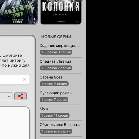
НОВЫЕ СЕРИИ
Ходячие мертвецы: Мертвый город
1-3 сезон 3 серия
. Смотрите
яет интригу.
Спецназ: Львица
 что нужно для
1-3 сезон 2 серия
Страна боев
1 сезон 2 серия
Пугающий роман
1 сезон 7 серия
Муж
1 сезон 11 серия
Обитель зла: Бесконечная тьма
1 сезон все серии