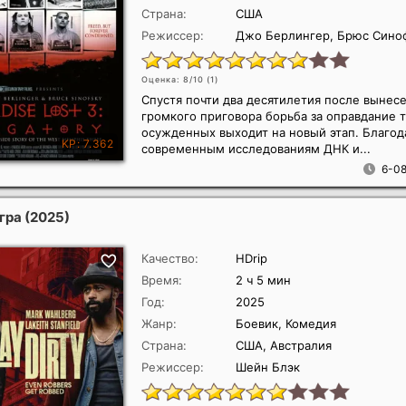
Страна:
США
Режиссер:
Джо Берлингер, Брюс Сино
Оценка: 8/10 (
1
)
Спустя почти два десятилетия после вынес
громкого приговора борьба за оправдание 
осужденных выходит на новый этап. Благод
современным исследованиям ДНК и...
6-08
игра
(2025)
Качество:
HDrip
Время:
2 ч 5 мин
Год:
2025
Жанр:
Боевик, Комедия
Страна:
США, Австралия
Режиссер:
Шейн Блэк