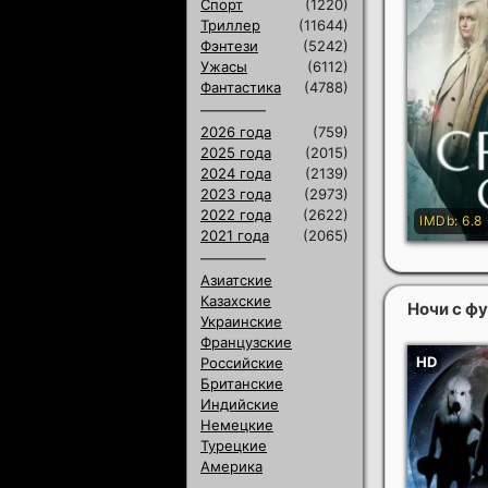
Спорт
(1220)
Триллер
(11644)
Фэнтези
(5242)
Ужасы
(6112)
Фантастика
(4788)
2026 года
(759)
2025 года
(2015)
2024 года
(2139)
2023 года
(2973)
2022 года
(2622)
2021 года
(2065)
Азиатские
Казахские
Ночи с ф
Украинские
Французские
Российские
Британские
Индийские
Немецкие
Турецкие
Америка