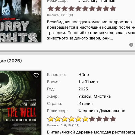
Режиссер:
J. Zachary Thurman
Оценка: 0/10 (
0
)
Безобидная поездка компании подростков
превращается в настоящий кошмар после 
трагедии. По ошибке приняв человека в ма
животного за дикого зверя, они...
щие
(2025)
Качество:
HDrip
Время:
1 ч 31 мин
Год:
2025
Жанр:
Ужасы, Мистика
Страна:
Италия
Режиссер:
Федерико Дзампальоне
Оценка: 5.6/10 (
151
)
В итальянской деревне молодая реставрат