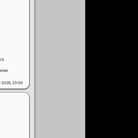
юз
оком
-2026, 23:00