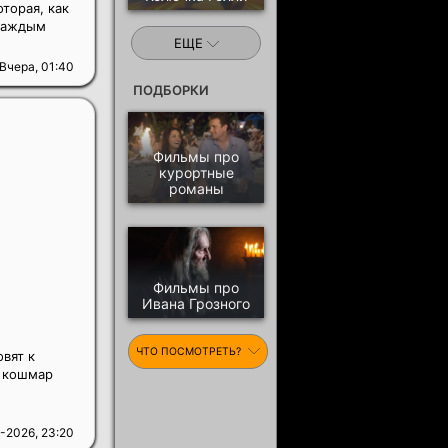
торая, как
 каждым
ЕЩЕ
Вчера, 01:40
ПОДБОРКИ
Фильмы про
курортные
романы
Фильмы про
Ивана Грозного
ЧТО ПОСМОТРЕТЬ?
вят к
й кошмар
.
-2026, 23:20