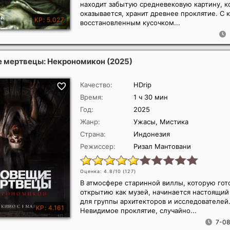
находит забытую средневековую картину, ко
оказывается, хранит древнее проклятие. С
восстановленным кусочком...
 мертвецы: Некрономикон
(2025)
Качество:
HDrip
Время:
1 ч 30 мин
Год:
2025
Жанр:
Ужасы, Мистика
Страна:
Индонезия
Режиссер:
Ризал Мантовани
Оценка: 4.8/10 (
127
)
В атмосфере старинной виллы, которую гото
открытию как музей, начинается настоящи
для группы архитекторов и исследователей
Невидимое проклятие, случайно...
7-08