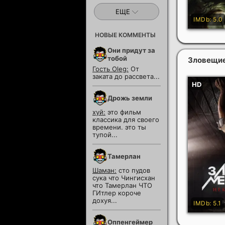
ЕЩЕ
НОВЫЕ КОММЕНТЫ
Они придут за
тобой
Зловещие
Гость Oleg:
От
заката до рассвета...
Дрожь земли
хуй:
это фильм
классика для своего
времени. это ты
тупой...
Тамерлан
Шаман:
сто пудов
сука что Чингисхан
что Тамерлан ЧТО
ГИтлер короче
дохуя...
Оппенгеймер