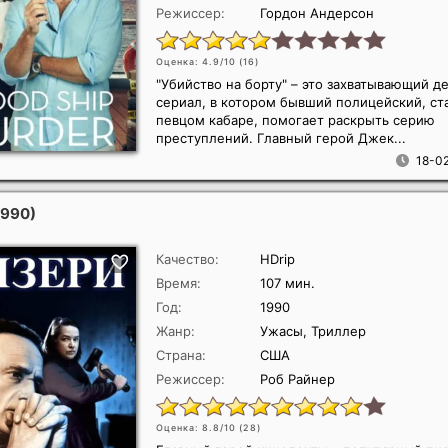
Режиссер:
Гордон Андерсон
Оценка: 4.9/10 (
16
)
"Убийство на борту" – это захватывающий д
сериал, в котором бывший полицейский, с
певцом кабаре, помогает раскрыть серию
преступлений. Главный герой Джек...
18-02
1990)
Качество:
HDrip
Время:
107 мин.
Год:
1990
Жанр:
Ужасы, Триллер
Страна:
США
Режиссер:
Роб Райнер
Оценка: 8.8/10 (
28
)