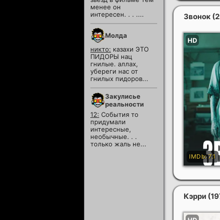
менее он
интересен. . . ....
Звонок
(
Молда
никто:
казахи ЭТО
ПИДОРЫ нац
гнилые. аллах,
убереги нас от
гнилых пидоров...
Закулисье
реальности
12:
События то
придумали
интересные,
необычные. . .
только жаль не...
Кэрри
(19