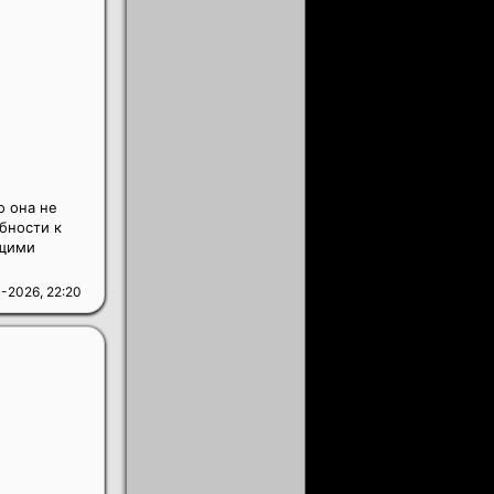
о она не
обности к
ющими
-2026, 22:20