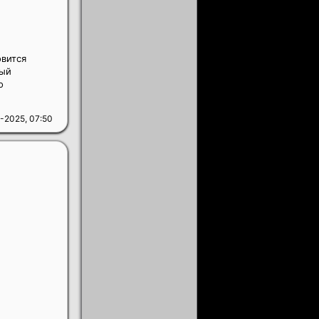
овится
ный
о
-2025, 07:50