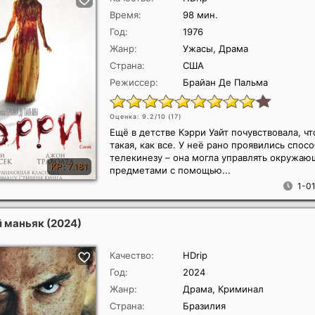
Время:
98 мин.
Год:
1976
Жанр:
Ужасы, Драма
Страна:
США
Режиссер:
Брайан Де Пальма
Оценка: 9.2/10 (
17
)
Ещё в детстве Кэрри Уайт почувствовала, чт
такая, как все. У неё рано проявились спос
телекинезу – она могла управлять окружа
предметами с помощью...
1-01
й маньяк
(2024)
Качество:
HDrip
Год:
2024
Жанр:
Драма, Криминал
Страна:
Бразилия