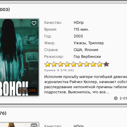
2003)
Качество:
HDrip
Время:
115 мин.
Год:
2003
Жанр:
Ужасы, Триллер
Страна:
США, Япония
Режиссер:
Гор Вербински
Оценка: 9.3/10 (
30
)
Исполняя просьбу матери погибшей девочк
журналистка Рэйчел Келлер, начинает собс
расследование непонятной причины гибели
подростков. Выяснилось, что все...
2-01
76)
Качество:
HDrip