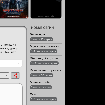
НОВЫЕ СЕРИИ
Белая ночь
1 сезон 12 серия
про женщин-
Моя жизнь с мальчиками Уолтер
ности, делая
1-3 сезон все серии
н. Начните
Discovery. Разрушители легенд
1-18 сезон все серии
История его служанки
1 сезон 30 серия
Мечтаю о тебе
1 сезон 8 серия
Офис
1-9 сезон все серии