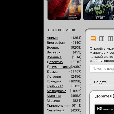
БЫСТРОЕ МЕНЮ
Аниме
(1354)
Биография
(2140)
Боевик
(9208)
Откройте мра
Вестерн
(453)
маньяков и се
каждый сюжет
Военные
(1814)
своё путешест
Детектив
(5915)
Документалки
(2050)
Драма
(25707)
История
(2456)
Комедия
(16998)
По дате
Криминал
(8133)
Мелодрама
(11092)
Мистика
(4553)
Доротея
Мюзикл
(824)
Приключения
(6141)
Семейный
(4200)