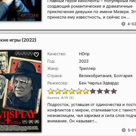
Главный герой киноленты – популярный пис
создающий романтические и драматичные
приключения девушки по имени Мизери. Эт
принесла ему известность, и сейчас он...
4-02
кие игры
(2022)
Качество:
HDrip
Год:
2022
Жанр:
Триллер
Страна:
Великобритания, Болгария
Режиссер:
Бен Чарльз Эдвардс
Оценка: 6/10 (
3
)
Подросток, уставшая от одиночества и пос
конфликтов с миром, сталкивается с таинс
незнакомцем, чья харизма и сила слов под
внимание. Он называет...
5-01