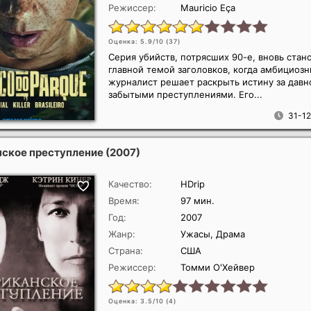
Режиссер:
Mauricio Eça
Оценка: 5.9/10 (
37
)
Серия убийств, потрясших 90-е, вновь стан
главной темой заголовков, когда амбициоз
журналист решает раскрыть истину за давн
забытыми преступлениями. Его...
31-12
ское преступление
(2007)
Качество:
HDrip
Время:
97 мин.
Год:
2007
Жанр:
Ужасы, Драма
Страна:
США
Режиссер:
Томми О'Хейвер
Оценка: 3.5/10 (
4
)