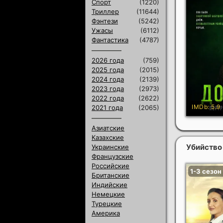
Спорт
(1220)
Триллер
(11644)
Фэнтези
(5242)
Ужасы
(6112)
Фантастика
(4787)
2026 года
(759)
2025 года
(2015)
2024 года
(2139)
2023 года
(2973)
2022 года
(2622)
2021 года
(2065)
Азиатские
Казахские
Убийство 
Украинские
Французские
Российские
Британские
Индийские
Немецкие
Турецкие
Америка