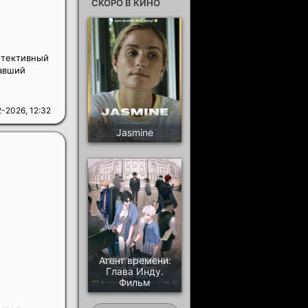
СКОРО В КИНО
етективный
тавший
-2026, 12:32
Jasmine
Агент времени:
Глава Инду.
Фильм