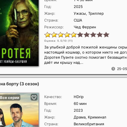
Год:
2025
Жанр:
Ужасы, Триллер
Страна:
США
Режиссер:
Чед Феррин
Оценка: 5.5/10 (
11
)
За улыбкой доброй пожилой женщины скры
настоящий кошмар, о котором никто не дог
Доротея Пуэнте охотно помогает беззащит
даёт им крышу над...
25-05
на борту (3 сезон)
Качество:
HDrip
Время:
60 мин
Год:
2023
Жанр:
Драма, Криминал
Страна:
Великобритания