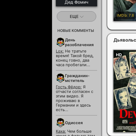
Дед Фомич
ЕЩЕ
НОВЫЕ КОММЕНТЫ
Дьявольс
День
разоблачения
Lox:
Не тратьте
время! Такой бред,
конец говно, два
часа пробегали...
Гражданин-
мститель
Гость Фёдор:
Я
отчасти согласен с
этим видео. Я
проживаю в
Германии и здесь
есть...
Одиссея
Каха:
Чем больше
звезд в фильме тем