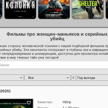
Фильмы про женщин-маньяков и серийных
убийц
чную сторону человеческой психики с нашей подборкой фильмов 
рийных убийц. Эти киноленты погружают в глубины зла и извращен
 непредсказуемым и шокирующим, доступны для просмотра онлай
вие в мир темных тайн уже сегодня!
Все
Год выхода
0
(2025)
Качество:
HDrip
Время:
1 ч 30 мин