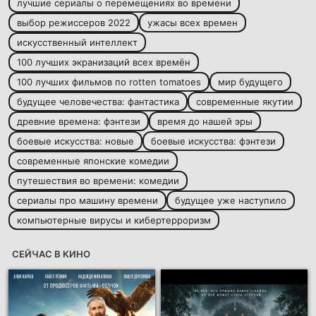
лучшие сериалы о перемещениях во времени
выбор режиссеров 2022
ужасы всех времен
искусственный интеллект
100 лучших экранизаций всех времён
100 лучших фильмов по rotten tomatoes
мир будущего
будущее человечества: фантастика
современные якутии
древние времена: фэнтези
время до нашей эры
боевые искусства: новые
боевые искусства: фэнтези
современные японские комедии
путешествия во времени: комедии
сериалы про машину времени
будущее уже наступило
компьютерные вирусы и кибертерроризм
СЕЙЧАС В КИНО