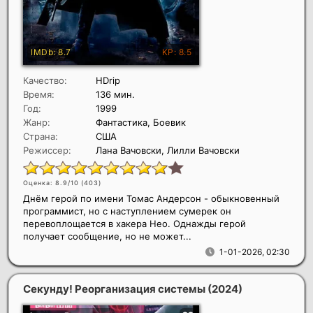
Качество:
HDrip
Время:
136 мин.
Год:
1999
Жанр:
Фантастика, Боевик
Страна:
США
Режиссер:
Лана Вачовски, Лилли Вачовски
Оценка: 8.9/10 (
403
)
Днём герой по имени Томас Андерсон - обыкновенный
программист, но с наступлением сумерек он
перевоплощается в хакера Нео. Однажды герой
получает сообщение, но не может...
1-01-2026, 02:30
Секунду! Реорганизация системы
(2024)