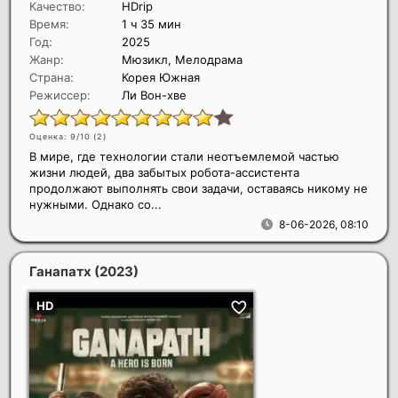
Качество:
HDrip
Время:
1 ч 35 мин
Год:
2025
Жанр:
Мюзикл, Мелодрама
Страна:
Корея Южная
Режиссер:
Ли Вон-хве
Оценка: 9/10 (
2
)
В мире, где технологии стали неотъемлемой частью
жизни людей, два забытых робота-ассистента
продолжают выполнять свои задачи, оставаясь никому не
нужными. Однако со...
8-06-2026, 08:10
Ганапатх
(2023)