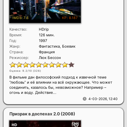
Качество:
HDrip
Время:
126 мин.
Год:
1997
Жанр:
Фантастика, Боевик
Страна:
Франция
Режиссер:
Люк Бессон
Оценка: 9.2/10 (
326
)
В фильме дан философский подход к извечной теме
“любовь” и её влиянии на всё окружающее. Что может
соединить, казалось бы, невозможное? Например –
огонь и воду. Действие...
4-03-2026, 12:40
Призрак в доспехах 2.0
(2008)