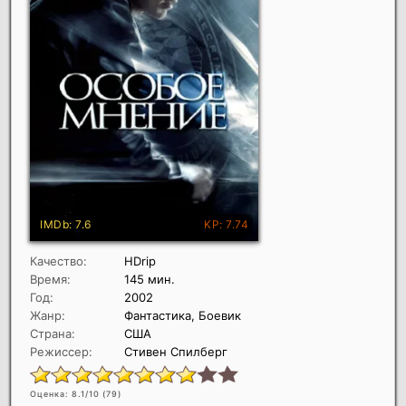
Качество:
HDrip
Время:
145 мин.
Год:
2002
Жанр:
Фантастика, Боевик
Страна:
США
Режиссер:
Стивен Спилберг
Оценка: 8.1/10 (
79
)