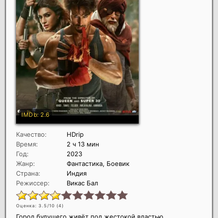
Качество:
HDrip
Время:
2 ч 13 мин
Год:
2023
Жанр:
Фантастика, Боевик
Страна:
Индия
Режиссер:
Викас Бал
Оценка: 3.5/10 (
4
)
Город будущего живёт под жестокой властью