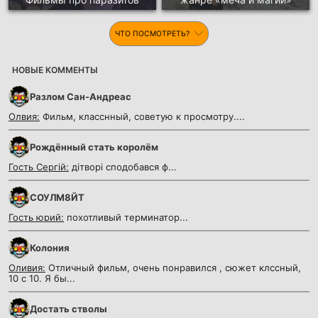
ЧТО ПОСМОТРЕТЬ?
НОВЫЕ КОММЕНТЫ
Разлом Сан-Андреас
Олвия:
Фильм, класснный, советую к просмотру....
Рождённый стать королём
Гость Сергій:
дітворі сподобався ф...
СОУЛМ8ЙТ
Гость юрий:
похотливый терминатор...
Колония
Оливия:
Отличный фильм, очень понравился , сюжет клссный,
10 с 10. Я бы...
Достать стволы