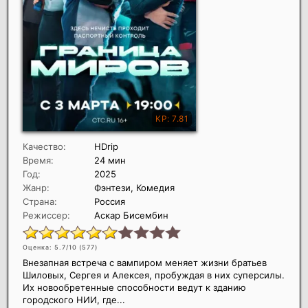
Качество:
HDrip
Время:
24 мин
Год:
2025
Жанр:
Фэнтези, Комедия
Страна:
Россия
Режиссер:
Аскар Бисембин
Оценка: 5.7/10 (
577
)
Внезапная встреча с вампиром меняет жизни братьев
Шиловых, Сергея и Алексея, пробуждая в них суперсилы.
Их новообретенные способности ведут к зданию
городского НИИ, где...