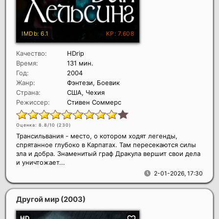
Качество:
HDrip
Время:
131 мин.
Год:
2004
Жанр:
Фэнтези, Боевик
Страна:
США, Чехия
Режиссер:
Стивен Соммерс
Оценка: 8.8/10 (
230
)
Трансильвания - место, о котором ходят легенды,
спрятанное глубоко в Карпатах. Там пересекаются силы
зла и добра. Знаменитый граф Дракула вершит свои дела
и уничтожает...
2-01-2026, 17:30
Другой мир
(2003)