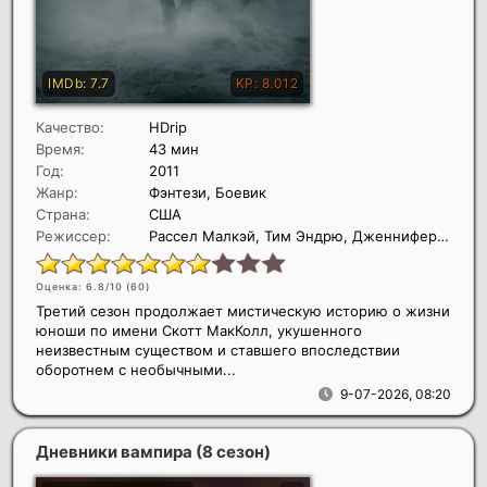
Качество:
HDrip
Время:
43 мин
Год:
2011
Жанр:
Фэнтези, Боевик
Страна:
США
Режиссер:
Рассел Малкэй, Тим Эндрю, Дженнифер Линч
Оценка: 6.8/10 (
60
)
Третий сезон продолжает мистическую историю о жизни
юноши по имени Скотт МакКолл, укушенного
неизвестным существом и ставшего впоследствии
оборотнем с необычными...
9-07-2026, 08:20
Дневники вампира (8 сезон)