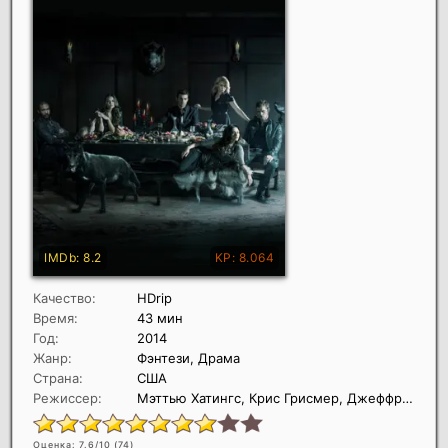
Качество:
HDrip
Время:
43 мин
Год:
2014
Жанр:
Фэнтези, Драма
Страна:
США
Режиссер:
Мэттью Хатингс, Крис Грисмер, Джеффри Дж. Хант
Оценка: 7.6/10 (
74
)