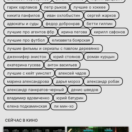
гарик харламов
петр рыков
лучшие о хоккее
никита панфилов
иван охлобыстин
сергей жарков
адвокаты и суды
федор добронрав
бетти гилпин
лучшие про агентов фбр
ирина пегова
кирилл сафонов
лучшие про футбол
елизавета боярская
лучшие фильмы и сериалы с павлом деревянко
дженнифер энистон
юрий стоянов
роман курцын
екатерина гусева
антон васильев
лучшие с кейт уинслет
алексей чадов
марина александрова
дарья мороз
александр робак
александр панкратов-черный
денис шведов
владимир вдовиченко
юрий батурин
елена подкаминская
ли мин-хо
СЕЙЧАС В КИНО