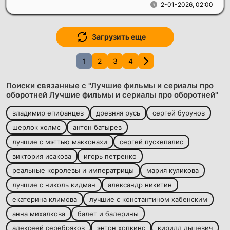
2-01-2026, 02:00
Загрузить еще
1
2
3
4
Поиски связанные с "Лучшие фильмы и сериалы про
оборотней Лучшие фильмы и сериалы про оборотней"
владимир епифанцев
древняя русь
сергей бурунов
шерлок холмс
антон батырев
лучшие с мэттью макконахи
сергей пускепалис
виктория исакова
игорь петренко
реальные королевы и императрицы
мария куликова
лучшие с николь кидман
александр никитин
екатерина климова
лучшие с константином хабенским
анна михалкова
балет и балерины
алексеей серебряков
энтон хопкинс
кирилл дыцевич