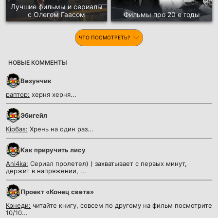
Лучшие фильмы и сериалы
с Олегом Гаасом
Фильмы про 20 е годы
ЧТО ПОСМОТРЕТЬ?
НОВЫЕ КОММЕНТЫ
Везунчик
раптор:
херня херня...
Эбигейл
Kip6as:
Хрень на один раз...
Как приручить лису
Ani4ka:
Сериал пролетел) ) захватывает с первых минут,
держит в напряжении, ...
Проект «Конец света»
Кэнеди:
читайте книгу, совсем по другому на фильм посмотрите
10/10...