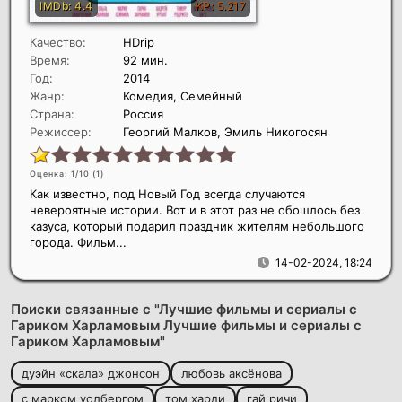
Качество:
HDrip
Время:
92 мин.
Год:
2014
Жанр:
Комедия, Семейный
Страна:
Россия
Режиссер:
Георгий Малков, Эмиль Никогосян
Оценка: 1/10 (
1
)
Как известно, под Новый Год всегда случаются
невероятные истории. Вот и в этот раз не обошлось без
казуса, который подарил праздник жителям небольшого
города. Фильм...
14-02-2024, 18:24
Поиски связанные с "Лучшие фильмы и сериалы с
Гариком Харламовым Лучшие фильмы и сериалы с
Гариком Харламовым"
дуэйн «скала» джонсон
любовь аксёнова
с марком уолбергом
том харди
гай ричи