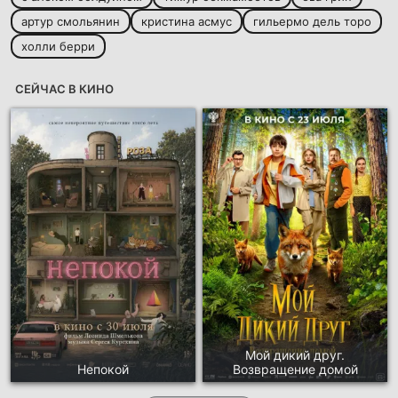
артур смольянин
кристина асмус
гильермо дель торо
холли берри
СЕЙЧАС В КИНО
Мой дикий друг.
Непокой
Возвращение домой