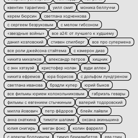
квентин тарантино
уилл смит
моника беллуччи
керем бюрсин
светлана ходченкова
с сергеем безруковым
с мелом гибсоном
«звездные войны»
все а24: от лучшего к худшему
данил козловский
стивен спилберг
все про супермена
все роли джейсона стэйтема
с кэмерон диаз
никита михалков
александр петров
хищник
с энн хэтэуэй
кристофер нолан
вуди аллен
никита ефремов
юра борисов
с дольфом лундгреном
светлана иванова
брэдли купер
юрий быков
все фильмы юрием колокольниковым
габриэль гевары
фильмы с евгением стычкиным
валерий тодоровский
милла йовович
петр фёдоров
блейк лайвли
анна снаткина
тимоти шаламе
оксана акиньшина
юлия снигирь
меган фокс
колин фаррелл
с алеком болдуином
тимур бекмамбетов
ева грин