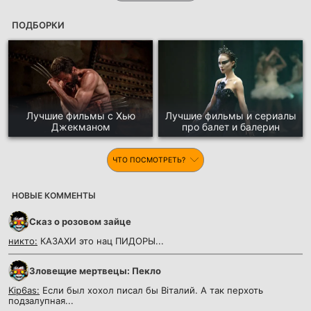
ПОДБОРКИ
Лучшие фильмы с Хью
Лучшие фильмы и сериалы
Джекманом
про балет и балерин
ЧТО ПОСМОТРЕТЬ?
НОВЫЕ КОММЕНТЫ
Сказ о розовом зайце
никто:
КАЗАХИ это нац ПИДОРЫ...
Зловещие мертвецы: Пекло
Kip6as:
Если был хохол писал бы Вiталий. А так перхоть
подзалупная...