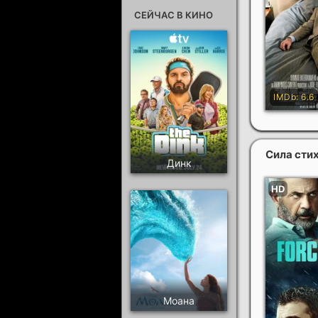
СЕЙЧАС В КИНО
Сила сти
Динк
Моана