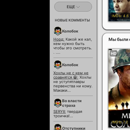
ЕЩЕ
НОВЫЕ КОММЕНТЫ
Колобок
Мы были
Норд:
Какой же кал,
кем нужно быть
чтобы это смотреть.
. ....
Колобок
Хохлы не с кем не
сравнятся 😁:
Хохлы
не уступятлавры
первенства ни кому.
Макаки...
Во власти
страха
SERYII:
твердая
троичка!...
Отступники