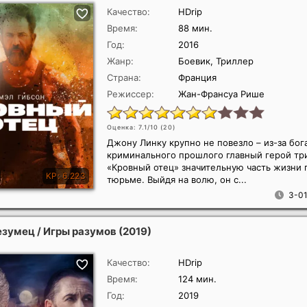
Качество:
HDrip
Время:
88 мин.
Год:
2016
Жанр:
Боевик, Триллер
Страна:
Франция
Режиссер:
Жан-Франсуа Рише
Оценка: 7.1/10 (
20
)
Джону Линку крупно не повезло – из-за бог
криминального прошлого главный герой тр
«Кровный отец» значительную часть жизни 
тюрьме. Выйдя на волю, он с...
3-01
безумец / Игры разумов
(2019)
Качество:
HDrip
Время:
124 мин.
Год:
2019