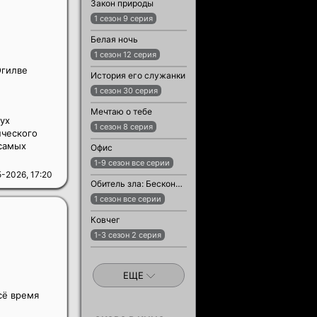
Закон природы
1 сезон 9 серия
Белая ночь
1 сезон 12 серия
гилве
История его служанки
1 сезон 30 серия
Мечтаю о тебе
ух
1 сезон 8 серия
нческого
 самых
Офис
1-9 сезон все серии
-2026, 17:20
Обитель зла: Бесконечная тьма
1 сезон все серии
Ковчег
1-3 сезон 2 серия
ЕЩЕ
сё время