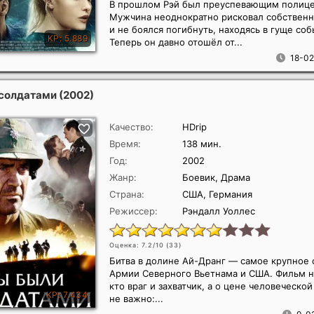
В прошлом Рэй был преуспевающим полице
Мужчина неоднократно рисковал собствен
и не боялся погибнуть, находясь в гуще соб
Теперь он давно отошёл от...
18-02
 солдатами
(2002)
Качество:
HDrip
Время:
138 мин.
Год:
2002
Жанр:
Боевик, Драма
Страна:
США, Германия
Режиссер:
Рэндалл Уоллес
Оценка: 7.2/10 (
33
)
Битва в долине Ай-Дранг — самое крупное
Армии Северного Вьетнама и США. Фильм н
кто враг и захватчик, а о цене человеческой
не важно:...