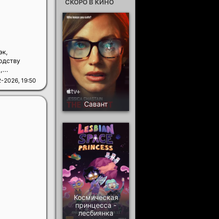
СКОРО В КИНО
эк,
одству
...
-2026, 19:50
Савант
Космическая
принцесса -
лесбиянка