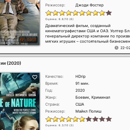
Режиссер:
Джоди Фостер
Оценка: 8.8/10 (
6
)
Драматический фильм, созданный
кинематографистами США и ОАЭ. Уолтер Бл
генеральный директор компании по произв
мягких игрушек – состоятельный бизнесмен,
22-02
хии
(2020)
Качество:
HDrip
Время:
91 мин.
Год:
2020
Жанр:
Боевик, Криминал
Страна:
США
Режиссер:
Майкл Полиш
Оценка: 6.3/10 (
3
)