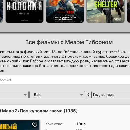
Все фильмы с Мелом Гибсоном
 кинематографический мир Мела Гибсона с нашей кураторской колл
ставленных по степени величия. От бескомпромиссных боевиков д
те онлайн, как Гибсон оживляет каждую роль, независимо от места
тоятельно, какие работы стоят на вершине его творчества, и какие
ми.
Все
Год выхода
0
 Макс 3: Под куполом грома
(1985)
Качество:
HDrip