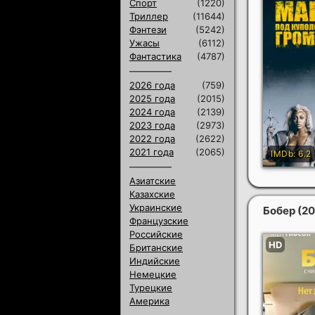
Спорт
(1220)
Триллер
(11644)
Фэнтези
(5242)
Ужасы
(6112)
Фантастика
(4787)
2026 года
(759)
2025 года
(2015)
2024 года
(2139)
2023 года
(2973)
2022 года
(2622)
2021 года
(2065)
Азиатские
Казахские
Украинские
Бобер
(20
Французские
Российские
Британские
Индийские
Немецкие
Турецкие
Америка