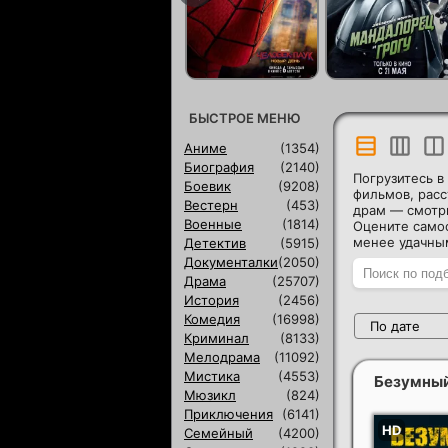
БЫСТРОЕ МЕНЮ
Аниме
(1354)
Биография
(2140)
Погрузитесь в
Боевик
(9208)
фильмов, рас
Вестерн
(453)
драм — смотри
Военные
(1814)
Оцените самос
менее удачны
Детектив
(5915)
Документалки
(2050)
Драма
(25707)
История
(2456)
Комедия
(16998)
По дате
Криминал
(8133)
Мелодрама
(11092)
Мистика
(4553)
Безумный
Мюзикл
(824)
Приключения
(6141)
Семейный
(4200)