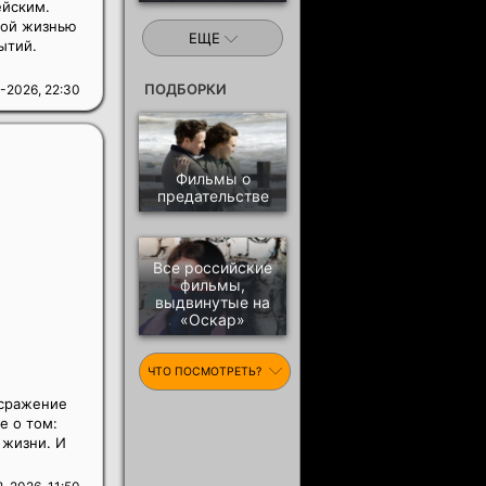
йским.
ной жизнью
ЕЩЕ
ытий.
ПОДБОРКИ
-2026, 22:30
Фильмы о
предательстве
Все российские
фильмы,
выдвинутые на
«Оскар»
ЧТО ПОСМОТРЕТЬ?
 сражение
е о том:
 жизни. И