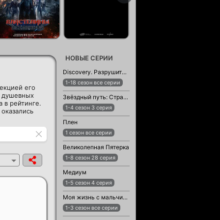
НОВЫЕ СЕРИИ
Discovery. Разрушители легенд
1-18 сезон все серии
екцией его
о душевных
Звёздный путь: Странные новые миры
 в рейтинге.
1-4 сезон 3 серия
 оказались
Плен
1 сезон все серии
Великолепная Пятерка
1-8 сезон 28 серия
Медиум
1-5 сезон 4 серия
Моя жизнь с мальчиками Уолтер
1-3 сезон все серии