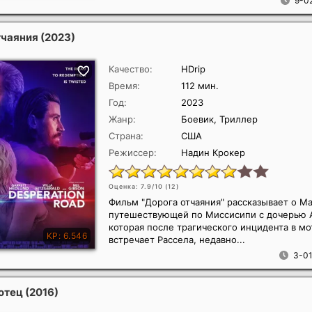
9-02
тчаяния
(2023)
Качество:
HDrip
Время:
112 мин.
Год:
2023
Жанр:
Боевик, Триллер
Страна:
США
Режиссер:
Надин Крокер
Оценка: 7.9/10 (
12
)
Фильм "Дорога отчаяния" рассказывает о М
путешествующей по Миссисипи с дочерью 
которая после трагического инцидента в м
встречает Рассела, недавно...
3-01
отец
(2016)