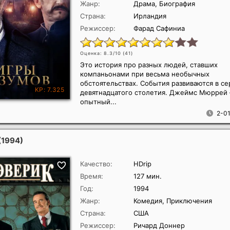
Жанр:
Драма, Биография
Страна:
Ирландия
Режиссер:
Фарад Сафиниа
Оценка: 8.3/10 (
41
)
Это история про разных людей, ставших
компаньонами при весьма необычных
обстоятельствах. События развиваются в с
девятнадцатого столетия. Джеймс Мюррей 
опытный...
2-01
(1994)
Качество:
HDrip
Время:
127 мин.
Год:
1994
Жанр:
Комедия, Приключения
Страна:
США
Режиссер:
Ричард Доннер