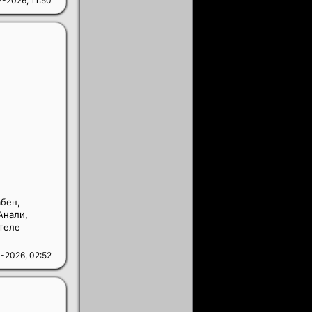
-2026, 11:50
абен,
Анали,
отеле
-2026, 02:52