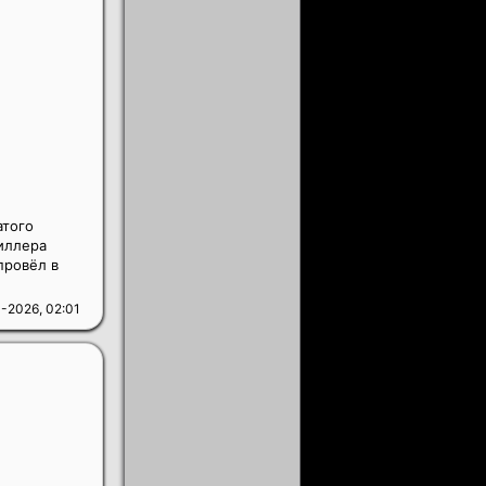
атого
иллера
провёл в
-2026, 02:01