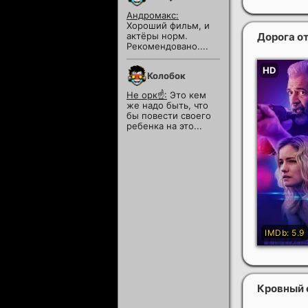
Андромакс:
Хороший фильм, и
Дорога о
актёры норм.
Рекомендовано....
Колобок
Не орк☝️:
Это кем
же надо быть, что
бы повести своего
ребенка на это...
Кровный 