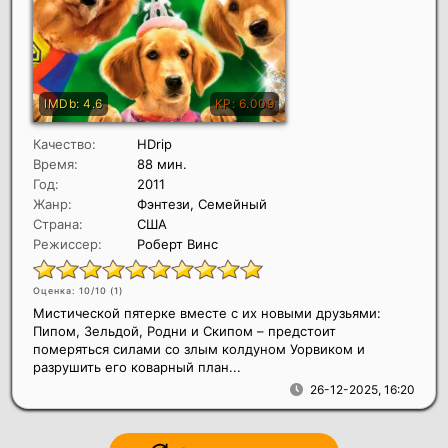
Качество:
HDrip
Время:
88 мин.
Год:
2011
Жанр:
Фэнтези, Семейный
Страна:
США
Режиссер:
Роберт Винс
Оценка: 10/10 (
1
)
Мистической пятерке вместе с их новыми друзьями:
Пипом, Зельдой, Родни и Скипом – предстоит
померяться силами со злым колдуном Уорвиком и
разрушить его коварный план...
26-12-2025, 16:20