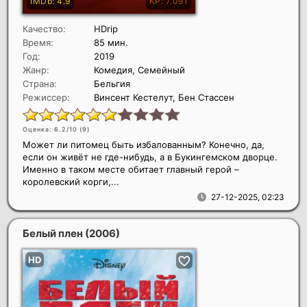
Качество:
HDrip
Время:
85 мин.
Год:
2019
Жанр:
Комедия, Семейный
Страна:
Бельгия
Режиссер:
Винсент Кестелут, Бен Стассен
Оценка: 6.2/10 (
9
)
Может ли питомец быть избалованным? Конечно, да,
если он живёт не где-нибудь, а в Букингемском дворце.
Именно в таком месте обитает главный герой –
королевский корги,...
27-12-2025, 02:23
Белый плен
(2006)