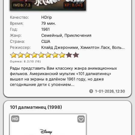
Качество:
HDrip
Время:
79 мин.
Год:
1961
Жанр:
Семейный, Приключения
Страна:
США
Режиссер:
Клайд Джероними, Хэмилтон Ласк, Вольфганг Райтерман
Оценка: 8.2/10 (
16
)
Рады представить Вам классику жанра анимационных
фильмов. Американский мультик «101 далматинец»
вышел на экраны в далёком 1961 году, но даже
сегодняшние дети с упоением...
1-01-2026, 12:30
101 далматинец
(1998)