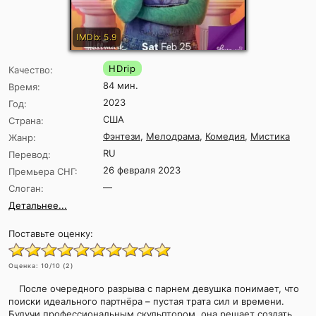
IMDb: 5.9
HDrip
Качество:
84 мин.
Время:
2023
Год:
США
Страна:
Фэнтези
,
Мелодрама
,
Комедия
,
Мистика
Жанр:
RU
Перевод:
26 февраля 2023
Премьера СНГ:
—
Слоган:
Детальнее...
Поставьте оценку:
Оценка:
10
/10 (
2
)
После очередного разрыва с парнем девушка понимает, что
поиски идеального партнёра – пустая трата сил и времени.
Будучи профессиональным скульптором, она решает создать