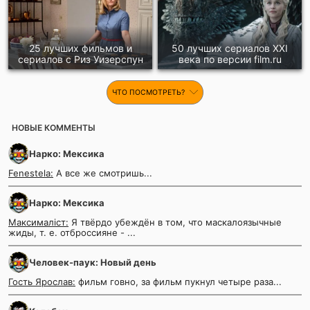
25 лучших фильмов и
50 лучших сериалов XXI
сериалов с Риз Уизерспун
века по версии film.ru
ЧТО ПОСМОТРЕТЬ?
НОВЫЕ КОММЕНТЫ
Нарко: Мексика
Fenestela:
А все же смотришь...
Нарко: Мексика
Максималіст:
Я твёрдо убеждён в том, что маскалоязычные
жиды, т. е. отброссияне - ...
Человек-паук: Новый день
Гость Ярослав:
фильм говно, за фильм пукнул четыре раза...