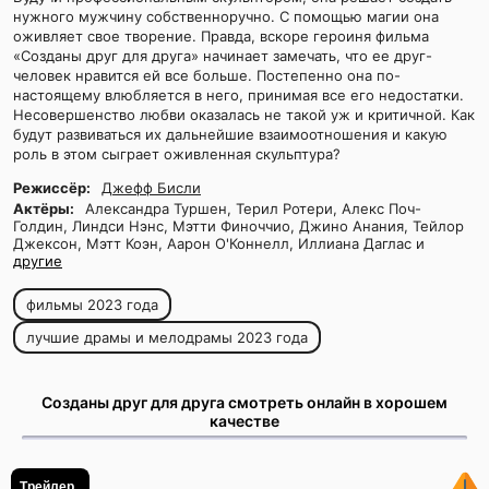
нужного мужчину собственноручно. С помощью магии она
оживляет свое творение. Правда, вскоре героиня фильма
«Созданы друг для друга» начинает замечать, что ее друг-
человек нравится ей все больше. Постепенно она по-
настоящему влюбляется в него, принимая все его недостатки.
Несовершенство любви оказалась не такой уж и критичной. Как
будут развиваться их дальнейшие взаимоотношения и какую
роль в этом сыграет оживленная скульптура?
Режиссёр:
Джефф Бисли
Актёры:
Александра Туршен, Терил Ротери, Алекс Поч-
Голдин, Линдси Нэнс, Мэтти Финоччио, Джино Анания, Тейлор
Джексон, Мэтт Коэн, Аарон О'Коннелл, Иллиана Даглас и
другие
фильмы 2023 года
лучшие драмы и мелодрамы 2023 года
Созданы друг для друга смотреть онлайн в хорошем
качестве
Трейлер