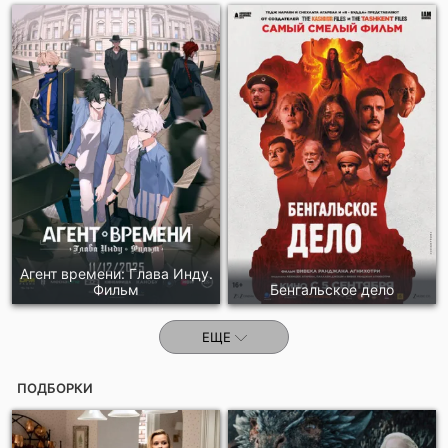
Агент времени: Глава Инду.
Фильм
Бенгальское дело
ЕЩЕ
ПОДБОРКИ