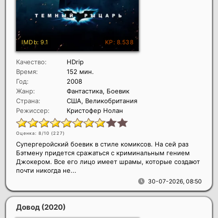
Качество:
HDrip
Время:
152 мин.
Год:
2008
Жанр:
Фантастика, Боевик
Страна:
США, Великобритания
Режиссер:
Кристофер Нолан
Оценка: 8/10 (
227
)
Супергеройский боевик в стиле комиксов. На сей раз
Бэтмену придется сражаться с криминальным гением
Джокером. Все его лицо имеет шрамы, которые создают
почти никогда не...
30-07-2026, 08:50
Довод
(2020)