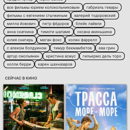
все фильмы юрием колокольниковым
габриэль гевары
фильмы с евгением стычкиным
валерий тодоровский
милла йовович
петр фёдоров
блейк лайвли
анна снаткина
тимоти шаламе
оксана акиньшина
юлия снигирь
меган фокс
колин фаррелл
с алеком болдуином
тимур бекмамбетов
ева грин
артур смольянин
кристина асмус
гильермо дель торо
холли берри
карен шахназаров
СЕЙЧАС В КИНО