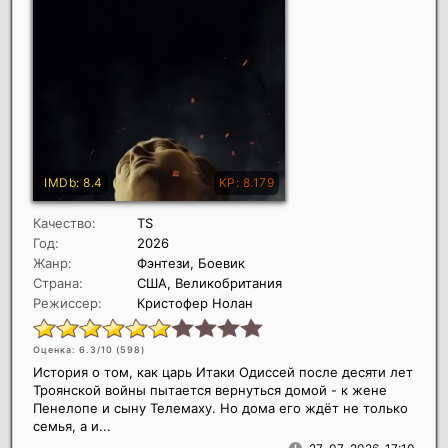
Качество:
TS
Год:
2026
Жанр:
Фэнтези, Боевик
Страна:
США, Великобритания
Режиссер:
Кристофер Нолан
Оценка: 6.3/10 (
598
)
История о том, как царь Итаки Одиссей после десяти лет
Троянской войны пытается вернуться домой - к жене
Пенелопе и сыну Телемаху. Но дома его ждёт не только
семья, а и...