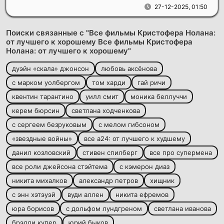
27-12-2025, 01:50
Поиски связанные с "Все фильмы Кристофера Нолана:
от лучшего к хорошему Все фильмы Кристофера
Нолана: от лучшего к хорошему"
дуэйн «скала» джонсон
любовь аксёнова
с марком уолбергом
том харди
гай ричи
квентин тарантино
уилл смит
моника беллуччи
керем бюрсин
светлана ходченкова
с сергеем безруковым
с мелом гибсоном
«звездные войны»
все а24: от лучшего к худшему
данил козловский
стивен спилберг
все про супермена
все роли джейсона стэйтема
с кэмерон диаз
никита михалков
александр петров
хищник
с энн хэтэуэй
вуди аллен
никита ефремов
юра борисов
с дольфом лундгреном
светлана иванова
брэдли купер
юрий быков