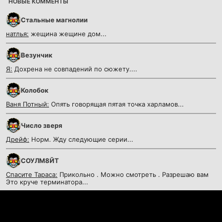
НОВЫЕ КОММЕНТЫ
Стальные магнолии
натлья:
жещина жещине дом...
Везунчик
Я:
Дохрена не совпадений по сюжету....
Колобок
Ваня Потный:
Опять говорящая пятая точка харламов...
Число зверя
Дрейф:
Норм. Жду следующие серии...
СОУЛМ8ЙТ
Спасите Тараса:
Прикольно . Можно смотреть . Разрешаю вам
Это круче терминатора...