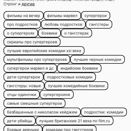
Стронг и
другие
фильмы на вечер
фильмы марвел
супергерои
про подростков
любовь подростков
гангстеры
о супергероях
боевики
о гангстерах
сериалы про супергероев
лучшие европейские комедии xxi века
мультфильмы про супергероев
лучшие черные комедии
супергерои марвел и дс
индийские боевики
дети-супергерои
подростковые комедии
гангстеры: новые
лучшие комедийные боевики
отцы-одиночки
супергероини
самые смешные супергерои
безбашенные с николасом кейджем
подростки: комедии
дети-убийцы
лучшие британские 21 века по film.ru
боевые девушки
комедии про гангстеров