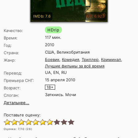
IMDb: 7.6
КП: 6.923
HDrip
Качество:
117 мин.
Время:
2010
Год:
США, Великобритания
Страна:
Боевик
,
Комедия
,
Триллер
,
Криминал
,
Жанр:
Лучшие фильмы за всё время
UA, EN, RU
Перевод:
15 апреля 2010
Премьера СНГ:
18+
Возраст:
Заткнись. Мочи
Слоган:
Детальнее...
Поставьте оценку:
Оценка:
7
/10 (
26
)