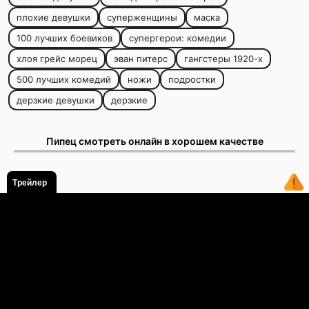
плохие девушки
суперженщины
маска
100 лучших боевиков
супергерои: комедии
хлоя грейс морец
эван питерс
гангстеры 1920-х
500 лучших комедий
ножи
подростки
дерзкие девушки
дерзкие
Пипец смотреть онлайн в хорошем качестве
Трейлер