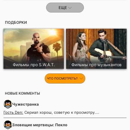
ЕЩЕ
ПОДБОРКИ
Фильмы про S.W.A.T.
Фильмы про музыкантов
ЧТО ПОСМОТРЕТЬ?
НОВЫЕ КОММЕНТЫ
Чужестранка
Гость Den:
Сериал хорош, советую к просмотру....
Зловещие мертвецы: Пекло