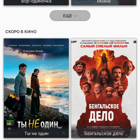
Вор-одиночка
Моана
ЕЩЕ
СКОРО В КИНО
Ты не один
Бенгальское дело