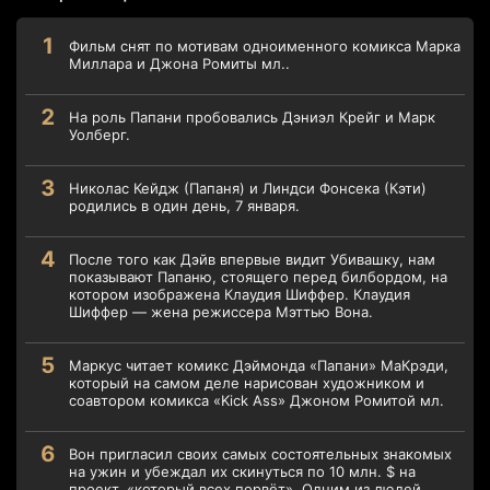
Фильм снят по мотивам одноименного комикса Марка
Миллара и Джона Ромиты мл..
На роль Папани пробовались Дэниэл Крейг и Марк
Уолберг.
Николас Кейдж (Папаня) и Линдси Фонсека (Кэти)
родились в один день, 7 января.
После того как Дэйв впервые видит Убивашку, нам
показывают Папаню, стоящего перед билбордом, на
котором изображена Клаудия Шиффер. Клаудия
Шиффер — жена режиссера Мэттью Вона.
Маркус читает комикс Дэймонда «Папани» МаКрэди,
который на самом деле нарисован художником и
соавтором комикса «Kick Ass» Джоном Ромитой мл.
Вон пригласил своих самых состоятельных знакомых
на ужин и убеждал их скинуться по 10 млн. $ на
проект, «который всех порвёт». Одним из людей,