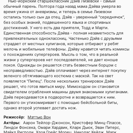
Нью-йоркский старшеклассник Дэйв Лизевски - самый
обычный парень. Полтора года назад мама Дэйва умерла во
время ужина от аневризмы, и теперь в семье Лизевски
остались только сын да отец. Дэйв - уверенный "середнячок",
без особых знаний, подвешенного языка и спортивных
достижений. У него есть два приятеля, Тодд и Марти.
Единственная способность Дэйва - полная незаметность для
привлекательных одноклассниц. Частенько Дэйв с друзьями
страдает от местных хулиганов, которые отбирают у ребят
мелочь и мобильные телефоны. Дэйву нравится читать комиксы
о похождениях супергероев. Мысль о том, что в реальной
жизни у супергероев нет последователей, не дает юноше
покоя. Однажды он решается стать безвестным борцом с
несправедливостью. Дэйв оплачивает через интернет покупку
зеленого обтягивающего костюма с маской. Так на свет
появляется "Пипец". После нескольких тренировок Дэйв
решает, что готов явиться миру. Мимоходом он становится
свидетелем ограбления машины двумя знакомыми хулиганами.
Дэйв переодевается в подворотне и возвращается к ним.
Первого он утихомиривает с помощью бейсбольной биты,
однако второй успевает достать нож.
Режиссёр:
Мэттью Вон
Актёры:
Аарон Тейлор-Джонсон, Кристофер Минц-Плассе,
Линдси Фонсека, Омари Хардвик, Кларк Дьюк, Эван Питерс,
Майкл Рисполи, Хлоя Грейс Морец, Николас Кейдж, Марк