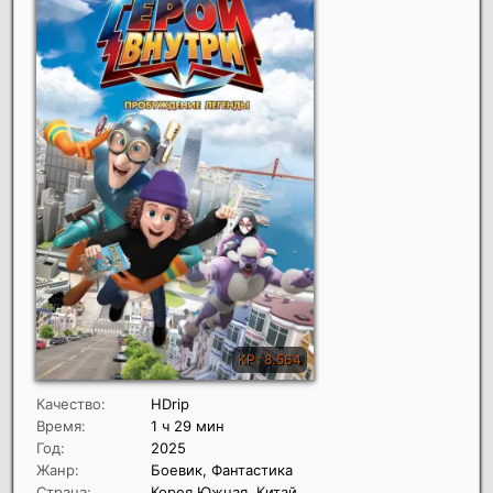
Качество:
HDrip
Время:
1 ч 29 мин
Год:
2025
Жанр:
Боевик, Фантастика
Страна:
Корея Южная, Китай