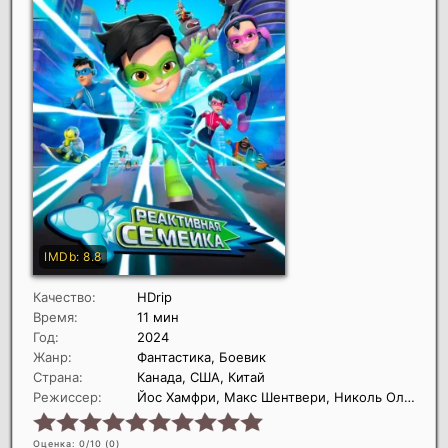
Качество:
HDrip
Время:
11 мин
Год:
2024
Жанр:
Фантастика, Боевик
Страна:
Канада, США, Китай
Режиссер:
Йос Хамфри, Макс Шентвери, Николь Оливер
Оценка: 0/10 (
0
)