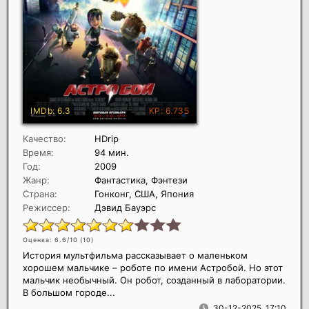
Качество:
HDrip
Время:
94 мин.
Год:
2009
Жанр:
Фантастика, Фэнтези
Страна:
Гонконг, США, Япония
Режиссер:
Дэвид Бауэрс
Оценка: 6.6/10 (
10
)
История мультфильма рассказывает о маленьком
хорошем мальчике – роботе по имени Астробой. Но этот
мальчик необычный. Он робот, созданный в лаборатории.
В большом городе...
30-12-2025, 17:10