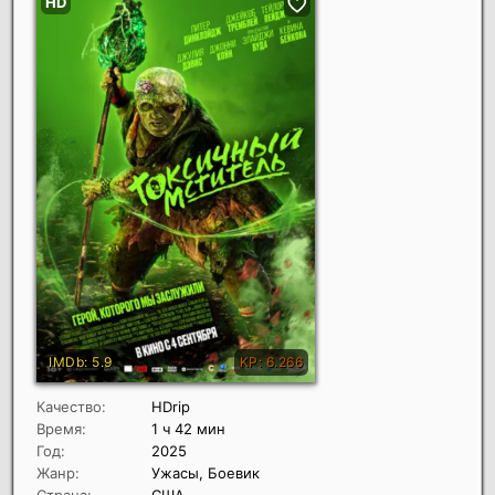
Качество:
HDrip
Время:
1 ч 42 мин
Год:
2025
Жанр:
Ужасы, Боевик
Страна:
США