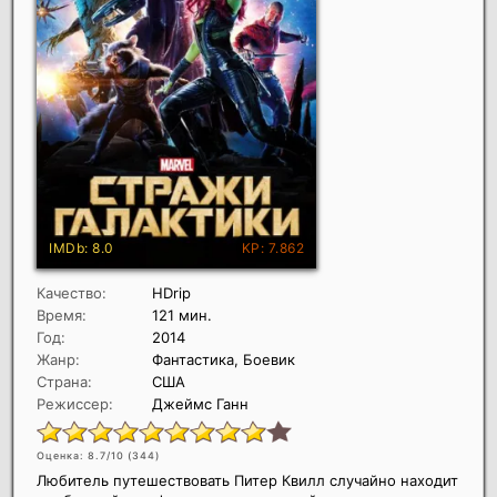
Качество:
HDrip
Время:
121 мин.
Год:
2014
Жанр:
Фантастика, Боевик
Страна:
США
Режиссер:
Джеймс Ганн
Оценка: 8.7/10 (
344
)
Любитель путешествовать Питер Квилл случайно находит