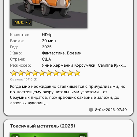
Качество:
HDrip
Время:
20 мин
Год:
2025
Жанр:
Фантастика, Боевик
Страна:
США
Режиссер:
Янне Херманни Корсумяки, Самппа Кукконен, Эми Линдхольм
Оценка: 10/10 (
1
)
Когда мир неожиданно сталкивается с причудливыми, но
по-настоящему разрушительными угрозами - от
безумных пиратов, пожирающих сахарные залежи, до
лавовых чудовищ,...
8-04-2026, 07:40
Токсичный мститель
(2025)