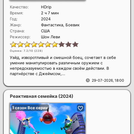
Качество:
HDrip
Время:
2 ч 7 мин
Год:
2024
Жанр:
Фантастика, Боевик
Страна:
США
Режиссер:
Шон Леви
Оценка: 7.2/10 (
228
)
Уэйд, изворотливый и смешной боец, сочетает в себе
умение манипулировать различным оружием с
непредсказуемостью в каждом своём действии. В
партнёрстве с Джеймсом,...
29-07-2026, 18:00
Реактивная семейка
(2024)