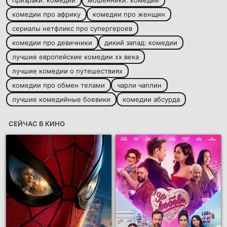
призраки: комедии
мошенники: комедии
комедии про африку
комедии про женщин
сериалы нетфликс про супергероев
комедии про девичники
дикий запад: комедии
лучшие европейские комедии xx века
лучшие комедии о путешествиях
комедии про обмен телами
чарли чаплин
лучшие комедийные боевики
комедии абсурда
СЕЙЧАС В КИНО