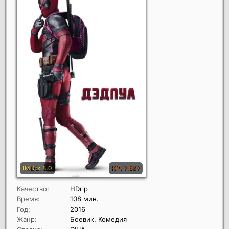
Качество:
HDrip
Время:
108 мин.
Год:
2016
Жанр:
Боевик, Комедия