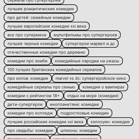
сериалы про супергероев
лучшие романтические комедии
про детей: семейные комедии
лучшие европейские комедии xxi века
все про супермена
мультфильмы про супергероев
лучшие черные комедии
супергерои марвел и дс
отечественные комедии про деревню
комедии про зомби
комедийные пародии на ужасы
100 лучших британских комедийных сериалов
про копов: комедии
marvel vs dc: супергеройское кино
комедийные сериалы про семью
комедии о вампирах
комедии с рейтингом 18+
отдых на море (комедии)
дети-супергерои
инопланетяни: комедии
комедии про колледж
подростковые комедии
лучшие российские комедии xxi века
хэллоуин: комедии
про свадьбы: комедии
шпионы: комедии