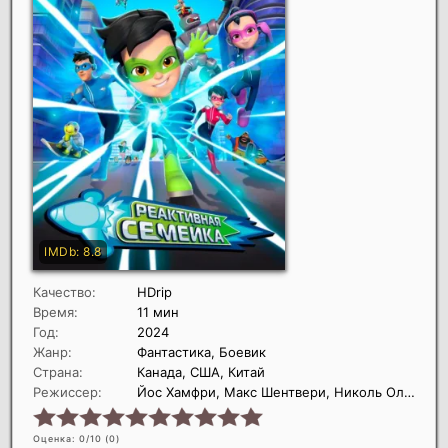
Качество:
HDrip
Время:
11 мин
Год:
2024
Жанр:
Фантастика, Боевик
Страна:
Канада, США, Китай
Режиссер:
Йос Хамфри, Макс Шентвери, Николь Оливер
Оценка: 0/10 (
0
)