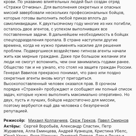
крови. По указанию влиятельных людей был создан отряд
«Стражи Отчизны». Для выполнения секретных и опасных
миссий завербовали нескольких профессиональных бойцов,
которые готовы выполнить любой приказ вплоть до
самоликвидации. К двухтысячному году многие из них погибли,
осталось двое агентов, с успехом выполнивших все
поставленные задачи. В дальнейшем необходимость в бойцах
спецподразделения пропала. В стране наступили другие
времена, когда не нужно применять насилие для решения
проблем. Подвергшиеся воздействию гипноза агенты начали
жить как мирные граждане. Даже при большом желании эти
люди не смогут вспомнить, чем они занимались годами ранее.
Общество так и не узнало, кто стоял на защите граждан России.
Генерал Вавилов прекрасно понимал, что рано или поздно
секретные агенты вновь могут пригодиться.
Высокопоставленный человек оказался прав. В срочном
порядке «Стражей» пробуждают и сообщают им полный список
задач, которые нужно выполнить максимально оперативно. Но
двух, пусть и лучших, бойцов недостаточно для миссии,
поэтому вербуются ещё два человека с безупречной
репутацией.
Режиссёр:
Михаил Колпахчиев
,
Серж Греков
,
Павел Смирнов
Актёры:
Сергей Воробьёв, Александр Сластин, Петр
Журавлев, Алла Еминцева, Андрей Кузнецов, Кристина Убелс,
Юрий Уткин, Яков Шамшин, Дмитрий Лавров, Дарья Ленда и