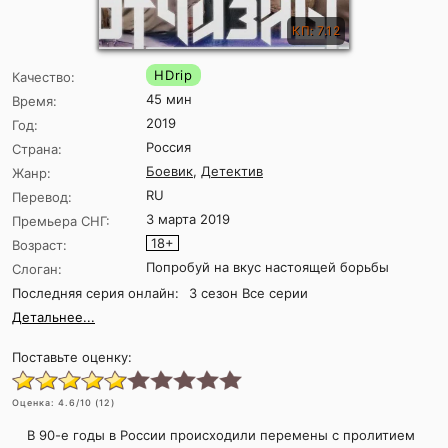
КП: 7.12
HDrip
Качество:
45 мин
Время:
2019
Год:
Россия
Страна:
Боевик
,
Детектив
Жанр:
RU
Перевод:
3 марта 2019
Премьера СНГ:
18+
Возраст:
Попробуй на вкус настоящей борьбы
Слоган:
Последняя серия онлайн:
3 сезон Все серии
Детальнее...
Поставьте оценку:
Оценка:
4.6
/10 (
12
)
В 90-е годы в России происходили перемены с пролитием