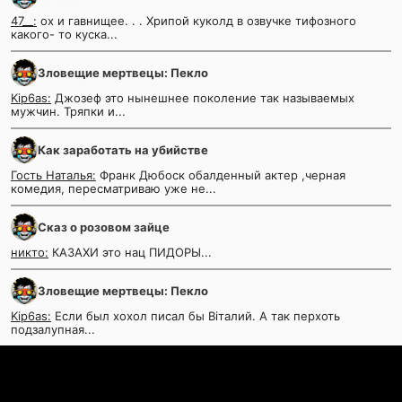
47__:
ох и гавнищее. . . Хрипой куколд в озвучке тифозного
какого- то куска...
Зловещие мертвецы: Пекло
Kip6as:
Джозеф это нынешнее поколение так называемых
мужчин. Тряпки и...
Как заработать на убийстве
Гость Наталья:
Франк Дюбоск обалденный актер ,черная
комедия, пересматриваю уже не...
Сказ о розовом зайце
никто:
КАЗАХИ это нац ПИДОРЫ...
Зловещие мертвецы: Пекло
Kip6as:
Если был хохол писал бы Вiталий. А так перхоть
подзалупная...