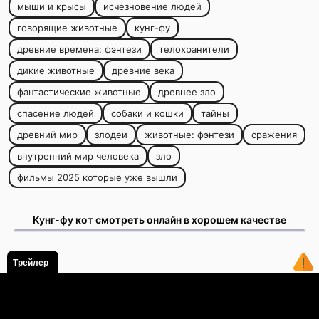
мыши и крысы
исчезновение людей
говорящие животные
кунг-фу
древние времена: фэнтези
телохранители
дикие животные
древние века
фантастические животные
древнее зло
спасение людей
собаки и кошки
тайны
древний мир
злодеи
животные: фэнтези
сражения
внутренний мир человека
зло
фильмы 2025 которые уже вышли
Кунг-фу кот смотреть онлайн в хорошем качестве
Трейлер