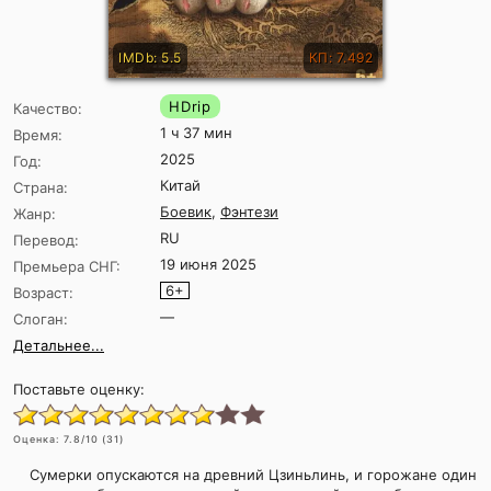
IMDb: 5.5
КП: 7.492
HDrip
Качество:
1 ч 37 мин
Время:
2025
Год:
Китай
Страна:
Боевик
,
Фэнтези
Жанр:
RU
Перевод:
19 июня 2025
Премьера СНГ:
6+
Возраст:
—
Слоган:
Детальнее...
Поставьте оценку:
Оценка:
7.8
/10 (
31
)
Сумерки опускаются на древний Цзиньлинь, и горожане один