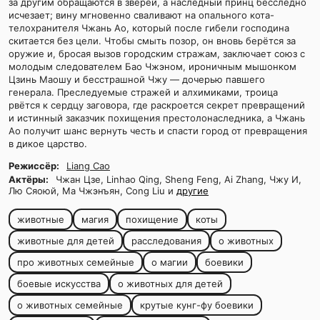
за другим обращаются в зверей, а наследный принц бесследно
исчезает; вину мгновенно сваливают на опального кота-
телохранителя Чжань Ао, который после гибели господина
скитается без цели. Чтобы смыть позор, он вновь берётся за
оружие и, бросая вызов городским стражам, заключает союз с
молодым следователем Бао Чжэном, ироничным мышонком
Цзинь Маошу и бесстрашной Чжу — дочерью павшего
генерала. Преследуемые стражей и алхимиками, троица
рвётся к сердцу заговора, где раскроется секрет превращений
и истинный заказчик похищения престолонаследника, а Чжань
Ао получит шанс вернуть честь и спасти город от превращения
в дикое царство.
Режиссёр:
Liang Cao
Актёры:
Чжан Цзе, Linhao Qing, Sheng Feng, Ai Zhang, Чжу И,
Лю Сяоюй, Ма Чжэнъян, Cong Liu и
другие
животные
магия
похищение
коты
животные для детей
расследования
о животных
про животных семейные
о магии
боевики
боевые искусства
о животных для детей
о животных семейные
крутые кунг-фу боевики