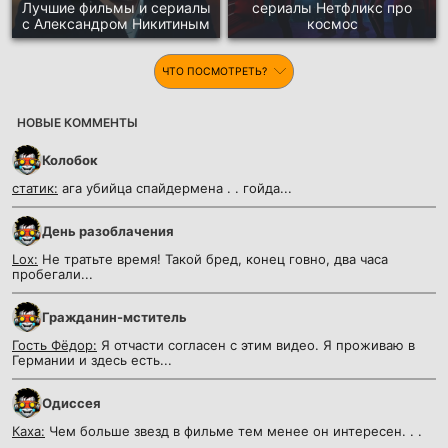
Лучшие фильмы и сериалы
сериалы Нетфликс про
с Александром Никитиным
космос
ЧТО ПОСМОТРЕТЬ?
НОВЫЕ КОММЕНТЫ
Колобок
статик:
ага убийца спайдермена . . гойда...
День разоблачения
Lox:
Не тратьте время! Такой бред, конец говно, два часа
пробегали...
Гражданин-мститель
Гость Фёдор:
Я отчасти согласен с этим видео. Я проживаю в
Германии и здесь есть...
Одиссея
Каха:
Чем больше звезд в фильме тем менее он интересен. . .
....