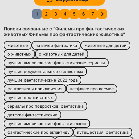
1
2
3
4
5
6
7
Поиски связанные с "Фильмы про фантастических
животных Фильмы про фантастических животных"
животные
на вечер фантастика
животные для детей
о животных
о животных для детей
лучшие американские фантастические сериалы
лучшие документальные о животных
лучшие фантастические 2022 года
фантастика и приключения
нетфликс про космос
лучшие про животных
сериалы про подростков: фантастика
детские фантастические
лучшие американские фантастические
фантастические про атлантиду
путешествия: фантастика