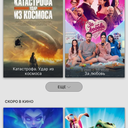
Катастрофа. Удар из
космоса
За любовь
ЕЩЕ
СКОРО В КИНО