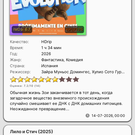
Качество:
HDrip
Время:
1 ч 34 мин
Год:
2026
Жанр:
Фантастика, Комедия
Страна:
Испания
Режиссер:
Зайра Муньос Домингес, Хулио Сото Гурпиде
Оценка: 7.2/10 (
14
)
Обычная жизнь Зои заканчивается в тот день, когда
загадочное вещество внеземного происхождения
случайно смешивает ее ДНК с ДНК домашних питомцев.
Неожиданное превращение...
14-07-2026, 00:00
Лило и Стич
(2025)