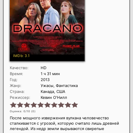
Качество:
HD
Время:
1 ч 31 мин
Год:
2013
Жанр:
Ужасы, Фантастика
Страна:
Канада, США
Режиссер:
Кевин О'Нилл
Оценка: 0/10 (
0
)
После мощного извержения вулкана человечество
сталкивается с угрозой, которую считало лишь древней
легендой. Из недр земли вырываются свирепые