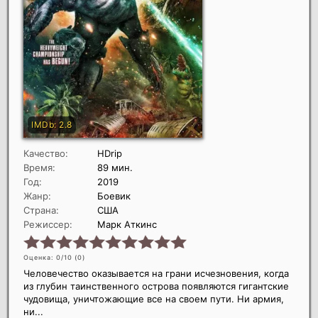
Качество:
HDrip
Время:
89 мин.
Год:
2019
Жанр:
Боевик
Страна:
США
Режиссер:
Марк Аткинс
Оценка: 0/10 (
0
)
Человечество оказывается на грани исчезновения, когда
из глубин таинственного острова появляются гигантские
чудовища, уничтожающие все на своем пути. Ни армия,
ни...