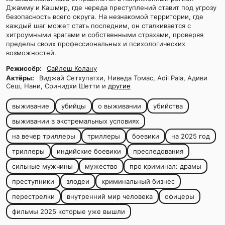
Джамму и Кашмир, где череда преступлений ставит под угрозу
безопасность всего округа. На незнакомой территории, где
каждый шаг может стать последним, он сталкивается с
хитроумными врагами и собственными страхами, проверяя
пределы своих профессиональных и психологических
возможностей.
Режиссёр:
Сайлеш Колану
Актёры:
Виджай Сетхупатхи, Ниведа Томас, Adil Pala, Адиви
Сеш, Нани, Сринидхи Шетти и
другие
выживание
убийцы
о выживании
убийства
выживании в экстремальных условиях
на вечер триллеры
триллеры
боевики
на 2025 год
триллеры
индийские боевики
преследования
сильные мужчины
мужество
про криминал: драмы
преступники
злодеи
криминальный бизнес
перестрелки
внутренний мир человека
офицеры
фильмы 2025 которые уже вышли