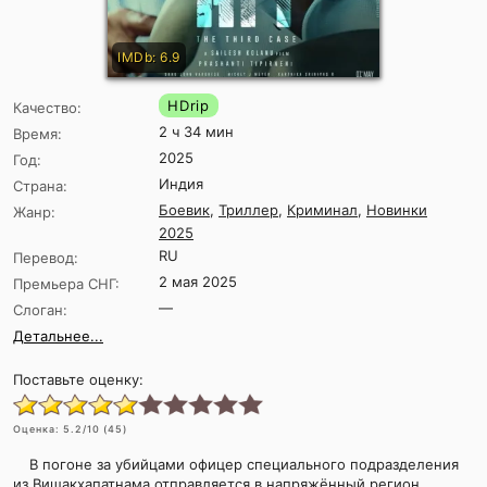
IMDb: 6.9
HDrip
Качество:
2 ч 34 мин
Время:
2025
Год:
Индия
Страна:
Боевик
,
Триллер
,
Криминал
,
Новинки
Жанр:
2025
RU
Перевод:
2 мая 2025
Премьера СНГ:
—
Слоган:
Детальнее...
Поставьте оценку:
Оценка:
5.2
/10 (
45
)
В погоне за убийцами офицер специального подразделения
из Вишакхапатнама отправляется в напряжённый регион