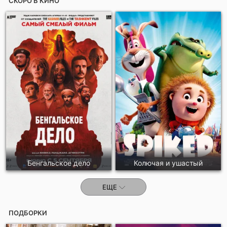
СКОРО В КИНО
Бенгальское дело
Колючая и ушастый
ЕЩЕ
ПОДБОРКИ