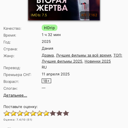
IMDb: 7.5
КП: 7.162
HDrip
Качество:
1 ч 32 мин
Время:
2025
Год:
Дания
Страна:
Драма
,
Лучшие фильмы за всё время
,
ТОП:
Жанр:
Лучшие фильмы 2025
,
Новинки 2025
RU
Перевод:
11 апреля 2025
Премьера СНГ:
18+
Возраст:
—
Слоган:
Детальнее...
Поставьте оценку:
Оценка:
7.4
/10 (
51
)