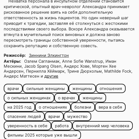
Нехватка персонала в инсультном отделении становится
критической, опытный врач-невролог Александра принимает
рискованное решение взять на себя дополнительную
ответственность за жизнь пациентов. Но один неверный шаг
приводит к трагедии, заставляя её столкнуться с жестокими
последствиями своего выбора. Вскоре Александра оказывается
втянута в мучительный поиск виновных и должна заново
пересмотреть границы собственной уверенности, пытаясь
сохранить репутацию и собственную совесть.
Режиссёр:
Зиннини Элкингтон
Актёры:
Озлем Сагланмак, Anne Sofie Wanstrup, Иман
Мескини, Jacob Spang Olsen, Андерс Хове, Мортен Хее
Андерсен, Пернилла Хёймарк, Трине Дюрхольм, Mathilde Fock,
Андерс Маттесен и
другие
врачи
сильные женщины
женщины
отношения
о сильных женщинах
о врачах
женщины
на 2025 год
о отношениях
болезни
вера в себя
спасение людей
врачи
мужество
уверенность в себе
работа
внутренний мир человека
фильмы 2025 которые уже вышли