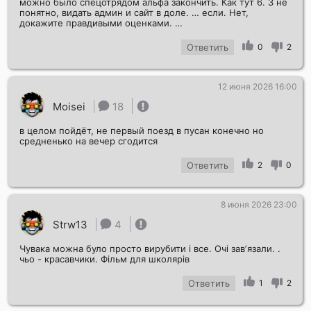
можно было спецотрядом альфа закончить. Как тут 6. 3 не
понятно, видать админ и сайт в доле. … если. Нет,
докажите правдивыми оценками. …
Ответить
0
2
12 июня 2026 16:00
Moisei
18
в целом пойдёт, не первый поезд в пусан конечно но
средненько на вечер сгодится
Ответить
2
0
8 июня 2026 23:00
Strw13
4
Чувака можна було просто вирубити і все. Очі завʼязали. .
чьо - красавчики. Фільм для школярів
Ответить
1
2