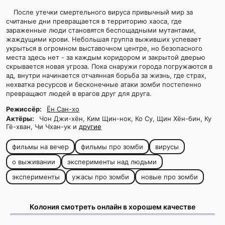
После утечки смертельного вируса привычный мир за
считаные дни превращается в территорию хаоса, где
зараженные люди становятся беспощадными мутантами,
жаждущими крови. Небольшая группа выживших успевает
укрыться в огромном выставочном центре, но безопасного
места здесь нет - за каждым коридором и закрытой дверью
скрывается новая угроза. Пока снаружи города погружаются в
ад, внутри начинается отчаянная борьба за жизнь, где страх,
нехватка ресурсов и бесконечные атаки зомби постепенно
превращают людей в врагов друг для друга.
Режиссёр:
Ён Сан-хо
Актёры:
Чон Джи-хён, Ким Щин-нок, Ко Су, Щин Хён-бин, Ку
Гё-хван, Чи Чхан-ук и
другие
фильмы на вечер
фильмы про зомби
вирусы
о выживании
эксперименты над людьми
эксперименты
ужасы про зомби
новые про зомби
Колония смотреть онлайн в хорошем качестве