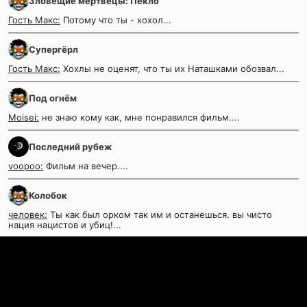
Зловещие мертвецы: Пекло
Гость Макс:
Потому что ты - хохол...
Супергёрл
Гость Макс:
Хохлы не оценят, что ты их Наташками обозвал...
Под огнём
Moisei:
не знаю кому как, мне понравился фильм....
Последний рубеж
voopoo:
Фильм на вечер....
Колобок
человек:
Ты как был орком так им и останешься. вы чисто
нация нацистов и убиц!...