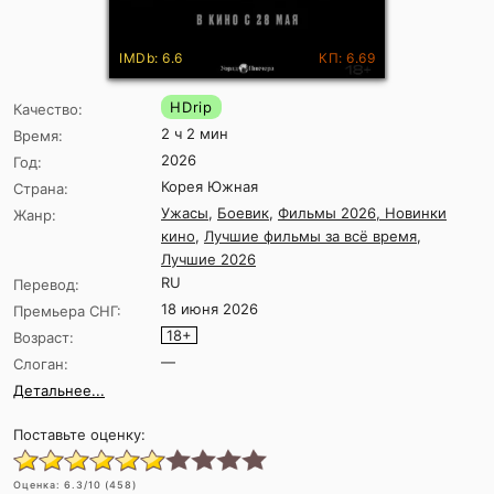
IMDb: 6.6
КП: 6.69
HDrip
Качество:
2 ч 2 мин
Время:
2026
Год:
Корея Южная
Страна:
Ужасы
,
Боевик
,
Фильмы 2026, Новинки
Жанр:
кино
,
Лучшие фильмы за всё время
,
Лучшие 2026
RU
Перевод:
18 июня 2026
Премьера СНГ:
18+
Возраст:
—
Слоган:
Детальнее...
Поставьте оценку:
Оценка:
6.3
/10 (
458
)