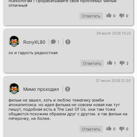
психологам ! Прорабатывайте свои проблемы! Фильм
отличный
Ответить
0
0
28 июля 2026 15:22
RonyXL80
1
ох и гадость редкостная
Ответить
1
2
27 июля 2026 21:30
Мимо проходил
фильм не зашел, хоть и люблю тематику зомби
апокалипсиса. но идея фильма не совсем новая как тут
пишут, подобная есть в The Last Of Us. они там тоже
общаются похожим образом друг с другом. а так фильм на
пятерочку, не более.
Ответить
0
0