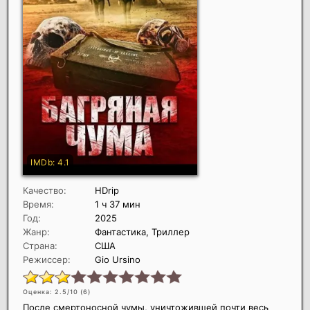
Качество:
HDrip
Время:
1 ч 37 мин
Год:
2025
Жанр:
Фантастика, Триллер
Страна:
США
Режиссер:
Gio Ursino
Оценка: 2.5/10 (
6
)
После смертоносной чумы, уничтожившей почти весь