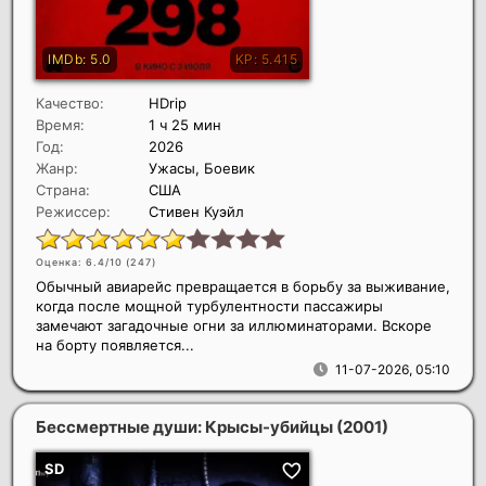
Качество:
HDrip
Время:
1 ч 25 мин
Год:
2026
Жанр:
Ужасы, Боевик
Страна:
США
Режиссер:
Стивен Куэйл
Оценка: 6.4/10 (
247
)
Обычный авиарейс превращается в борьбу за выживание,
когда после мощной турбулентности пассажиры
замечают загадочные огни за иллюминаторами. Вскоре
на борту появляется...
11-07-2026, 05:10
Бессмертные души: Крысы-убийцы
(2001)