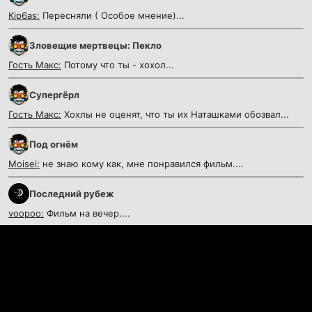
Kip6as:
Пересняли ( Особое мнение)...
Зловещие мертвецы: Пекло
Гость Макс:
Потому что ты - хохол...
Супергёрл
Гость Макс:
Хохлы не оценят, что ты их Наташками обозвал...
Под огнём
Moisei:
не знаю кому как, мне понравился фильм....
Последний рубеж
voopoo:
Фильм на вечер....