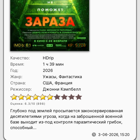
Качество:
HDrip
Время:
1 ч 39 мин
Год:
2026
Жанр:
Ужасы, Фантастика
Страна:
США, Франция
Режиссер:
Джонни Кэмпбелл
Оценка: 6.3/10 (
898
)
Глубоко под землей просыпается законсервированная
десятилетиями угроза, когда на заброшенной военной
базе выходит из-под контроля паразитический грибок,
способный...
3-06-2026, 15:20