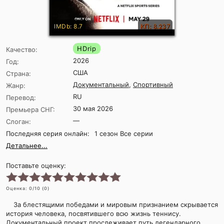
IMDb: 8.7
КП: 8.237
HDrip
Качество:
2026
Год:
США
Страна:
Документальный
,
Спортивный
Жанр:
RU
Перевод:
30 мая 2026
Премьера СНГ:
—
Слоган:
Последняя серия онлайн:
1 сезон Все серии
Детальнее...
Поставьте оценку:
Оценка:
0
/10 (
0
)
За блестящими победами и мировым признанием скрывается
история человека, посвятившего всю жизнь теннису.
Документальный проект прослеживает путь легендарного