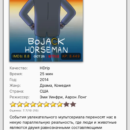
Качество:
HDrip
Время:
25 мин
Год:
2014
Жанр:
Драма, Комедия
Страна:
США
Режиссер:
Эми Уинфри, Аарон Лонг
Оценка: 7.7/10 (
10
)
События увлекательного мультсериала переносят нас в
некую параллельную реальность, где люди и животные
являются двумя равнозначными составляющими