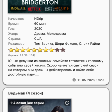
Качество:
HDrip
Время:
60 мин
Год:
2020
Жанр:
Драма, Мелодрама
Страна:
США
Режиссер:
Том Верика, Шери Фоксон, Олрик Райли
Оценка: 7.9/10 (
134
)
Юные девушки из знатных семейств готовятся к главному
событию своей жизни. Скоро начнется светский сезон,
на котором они должны дебютировать и найти себе
достойную пару....
11-05-2026, 17:20
Ведьмак (4 сезон)