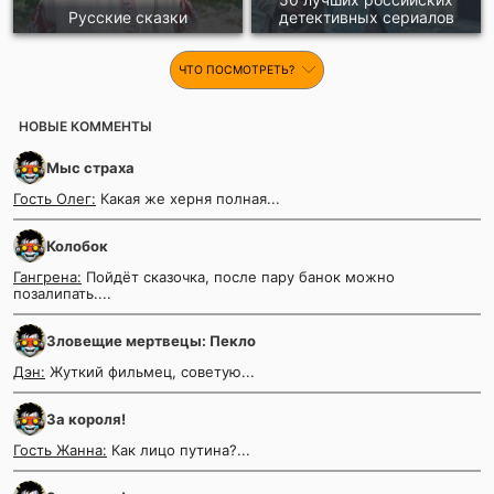
Русские сказки
детективных сериалов
ЧТО ПОСМОТРЕТЬ?
НОВЫЕ КОММЕНТЫ
Мыс страха
Гость Олег:
Какая же херня полная...
Колобок
Гангрена:
Пойдёт сказочка, после пару банок можно
позалипать....
Зловещие мертвецы: Пекло
Дэн:
Жуткий фильмец, советую...
За короля!
Гость Жанна:
Как лицо путина?...