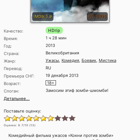
IMDb: 5.9
КП: 5.715
HDrip
Качество:
1 ч 28 мин
Время:
2013
Год:
Великобритания
Страна:
Ужасы
,
Комедия
,
Боевик
,
Мистика
Жанр:
RU
Перевод:
19 декабря 2013
Премьера СНГ:
18+
Возраст:
Замосим этиф зомби-шмомби!
Слоган:
Детальнее...
Поставьте оценку:
Оценка:
6.7
/10 (
13
)
Комедийный фильма ужасов «Кокни против зомби»