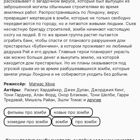
рассказывает о загадочном вирусе, который был выпущен из
заброшенной могилы обычными строителями во время
земляных работ. Распространившись по Лондону, вирус
превращает мертвецов в зомби, которые не только свободно
передвигаются по городу, но и питаются живыми людьми. Съев
несчастную бригаду строителей, зомби начинают настоящую
охоту на людей. В то же время группа растяп пытается
ограбить банк, чтобы спасти от планового разрушения дом
престарелых «Бубенчики», в котором проживает их любимый
дедушка Рэй и его друзья. Главные герои планируют украсть
как можно больше денег и выкупить землю, на которой
находится дом престарелых. Но их планы оказываются под
угрозой срыва из-за армии разбушевавшихся зомби, которые
заняли улицы Лондона и не собираются уходить без добычи.
Режиссёр:
Матиас Хёне
Актёры:
Расмус Хардайкер, Джек Дулан, Джорджия Кинг,
Тони Гарднер, Алан Форд, Онор Блэкман, Тони Шелби, Гарри
Тредэвэй, Мишель Райан, Эшли Томас и
другие
фильмы про зомби
новые про зомби
комедии про зомби
зомби
про зомби