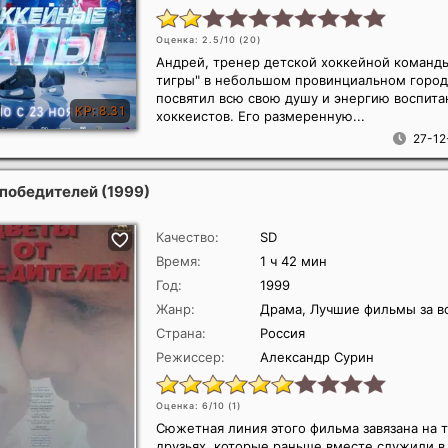
Оценка: 2.5/10 (
20
)
Андрей, тренер детской хоккейной команд
тигры" в небольшом провинциальном город
посвятил всю свою душу и энергию воспит
хоккеистов. Его размеренную...
27-12
 победителей
(1999)
Качество:
SD
Время:
1 ч 42 мин
Год:
1999
Жанр:
Драма, Лучшие фильмы за в
Страна:
Россия
Режиссер:
Александр Сурин
Оценка: 6/10 (
1
)
Сюжетная линия этого фильма завязана на 
друзьях, которые раньше вместе служили в