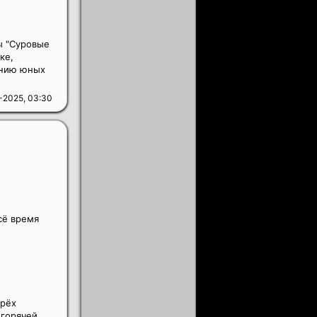
ы "Суровые
ке,
анию юных
-2025, 03:30
сё время
трёх
 горячей