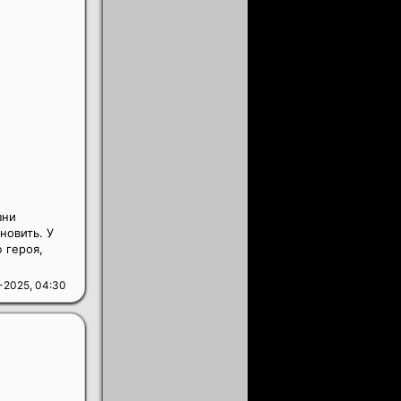
зни
новить. У
 героя,
-2025, 04:30