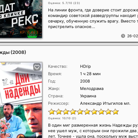
Оценка: 5.7/10 (
23
)
На линии фронта, где доверие стоит дорож
командир советской разведгруппы находит
овчарку, обученную служить врагу. Вместо 
пристрелить опасное...
26-02
ежды
(2008)
Качество:
HDrip
Время:
1 ч 28 мин
Год:
2008
Жанр:
Мелодрама
Страна:
Украина
Режиссер:
Александр Итыгилов мл.
Оценка: 10/10 (
2
)
В один миг размеренная жизнь Надежды ру
нее ушел муж, с которым они прожили два 
лет. Точнее - ушла она, поскольку муж выст