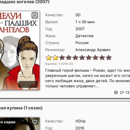
падших ангелов
(2007)
Качество:
SD
Время:
1 ч 39 мин
Год:
2007
Жанр:
Детектив
Страна:
Россия
Режиссер:
Александр Аравин
Оценка: 1.5/10 (
2
)
Главный герой фильма – Роман, идет по жи
уверенным шагом, ничто не может его оста
него любящая жена, двое детей. По мнению
только человек управляет...
27-12
я купина (1 сезон)
Качество:
HDrip
Год:
2016