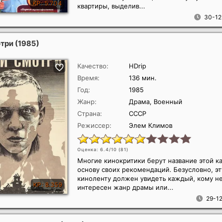
квартиры, выделив...
30-12
отри
(1985)
Качество:
HDrip
Время:
136 мин.
Год:
1985
Жанр:
Драма, Военный
Страна:
СССР
Режиссер:
Элем Климов
Оценка: 6.4/10 (
81
)
Многие кинокритики берут название этой к
основу своих рекомендаций. Безусловно, эт
киноленту должен увидеть каждый, кому не
интересен жанр драмы или...
29-12