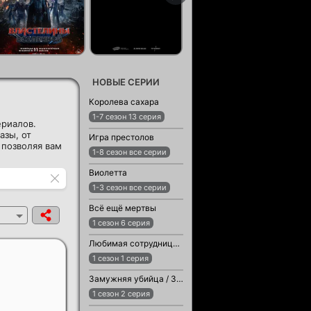
НОВЫЕ СЕРИИ
Королева сахара
1-7 сезон 13 серия
ериалов.
азы, от
Игра престолов
 позволяя вам
1-8 сезон все серии
Виолетта
1-3 сезон все серии
Всё ещё мертвы
1 сезон 6 серия
Любимая сотрудница / Любимый сотрудник
1 сезон 1 серия
Замужняя убийца / Замужняя женщина-убийца
1 сезон 2 серия