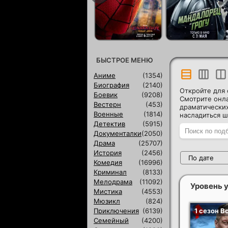
БЫСТРОЕ МЕНЮ
Аниме
(1354)
Биография
(2140)
Откройте для 
Боевик
(9208)
Смотрите онла
Вестерн
(453)
драматических
Военные
(1814)
насладиться ш
Детектив
(5915)
Документалки
(2050)
Драма
(25707)
История
(2456)
По дате
Комедия
(16996)
Криминал
(8133)
Мелодрама
(11092)
Уровень у
Мистика
(4553)
Мюзикл
(824)
Приключения
(6139)
Семейный
(4200)