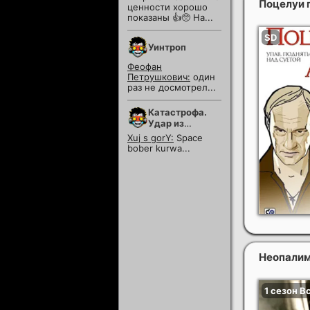
Поцелуи 
ценности хорошо
показаны 👍🥺 На...
Уинтроп
Феофан
Петрушкович:
один
раз не досмотрел...
Катастрофа.
Удар из
космоса
Xuj s gorY:
Space
bober kurwa...
Неопалима