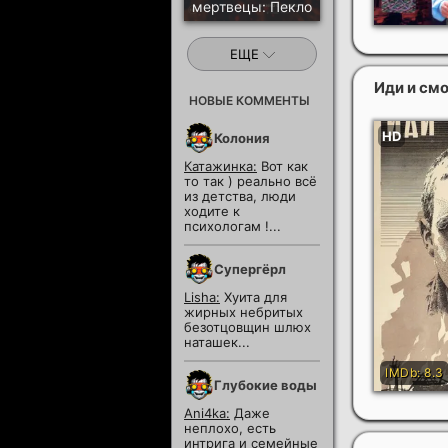
мертвецы: Пекло
ЕЩЕ
Иди и см
НОВЫЕ КОММЕНТЫ
Колония
Катажинка:
Вот как
то так ) реально всё
из детства, люди
ходите к
психологам !...
Супергёрл
Lisha:
Хуита для
жирных небритых
безотцовщин шлюх
наташек...
Глубокие воды
Ani4ka:
Даже
неплохо, есть
интрига и семейные