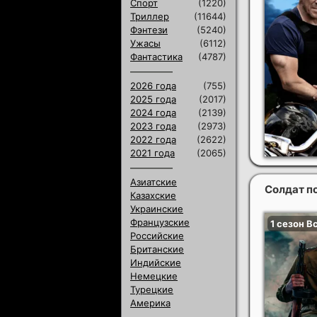
Спорт
(1220)
Триллер
(11644)
Фэнтези
(5240)
Ужасы
(6112)
Фантастика
(4787)
2026 года
(755)
2025 года
(2017)
2024 года
(2139)
2023 года
(2973)
2022 года
(2622)
2021 года
(2065)
Азиатские
Солдат по
Казахские
Украинские
Французские
Российские
Британские
Индийские
Немецкие
Турецкие
Америка