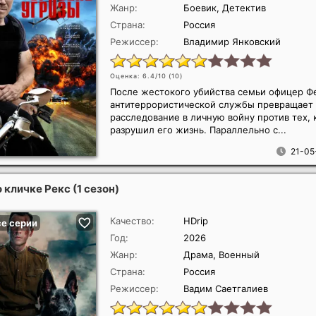
Жанр:
Боевик, Детектив
Страна:
Россия
Режиссер:
Владимир Янковский
Оценка: 6.4/10 (
10
)
После жестокого убийства семьи офицер Ф
антитеррористической службы превращает
расследование в личную войну против тех, 
разрушил его жизнь. Параллельно с...
21-05
 кличке Рекс (1 сезон)
Качество:
HDrip
Год:
2026
Жанр:
Драма, Военный
Страна:
Россия
Режиссер:
Вадим Саетгалиев