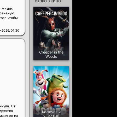
СКОРО В КИНО
е жизни,
 раненую
того чтобы
-2026, 01:30
Creeper in the
Woods
хнула. От
десятка
Колючая и
авил ее из
ушастый