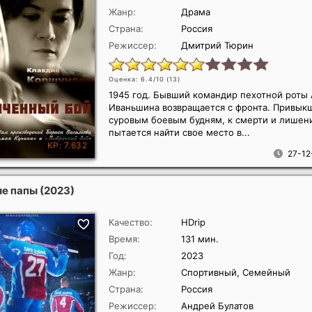
Жанр:
Драма
Страна:
Россия
Режиссер:
Дмитрий Тюрин
Оценка: 6.4/10 (
13
)
1945 год. Бывший командир пехотной роты
Иваньшина возвращается с фронта. Привыкш
суровым боевым будням, к смерти и лишен
пытается найти свое место в...
27-12
ые папы
(2023)
Качество:
HDrip
Время:
131 мин.
Год:
2023
Жанр:
Спортивный, Семейный
Страна:
Россия
Режиссер:
Андрей Булатов