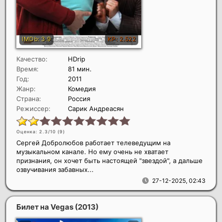
Качество:
HDrip
Время:
81 мин.
Год:
2011
Жанр:
Комедия
Страна:
Россия
Режиссер:
Сарик Андреасян
Оценка: 2.3/10 (
9
)
Сергей Добролюбов работает телеведущим на
музыкальном канале. Но ему очень не хватает
признания, он хочет быть настоящей "звездой", а дальше
озвучивания забавных...
27-12-2025, 02:43
Билет на Vegas
(2013)