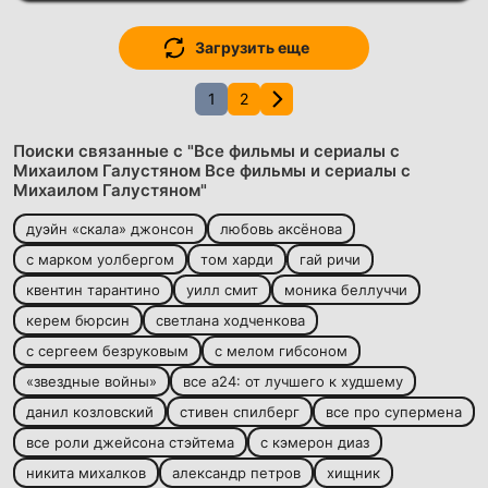
Загрузить еще
1
2
Поиски связанные с "Все фильмы и сериалы с
Михаилом Галустяном Все фильмы и сериалы с
Михаилом Галустяном"
дуэйн «скала» джонсон
любовь аксёнова
с марком уолбергом
том харди
гай ричи
квентин тарантино
уилл смит
моника беллуччи
керем бюрсин
светлана ходченкова
с сергеем безруковым
с мелом гибсоном
«звездные войны»
все а24: от лучшего к худшему
данил козловский
стивен спилберг
все про супермена
все роли джейсона стэйтема
с кэмерон диаз
никита михалков
александр петров
хищник