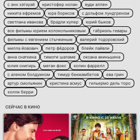
с энн хэтэуэй
кристофер нолан
вуди аллен
никита ефремов
юра борисов
с дольфом лундгреном
светлана иванова
брэдли купер
юрий быков
все фильмы юрием колокольниковым
габриэль гевары
фильмы с евгением стычкиным
валерий тодоровский
милла йовович
петр фёдоров
блейк лайвли
анна снаткина
тимоти шаламе
оксана акиньшина
юлия снигирь
меган фокс
колин фаррелл
с алеком болдуином
тимур бекмамбетов
ева грин
артур смольянин
кристина асмус
гильермо дель торо
холли берри
СЕЙЧАС В КИНО