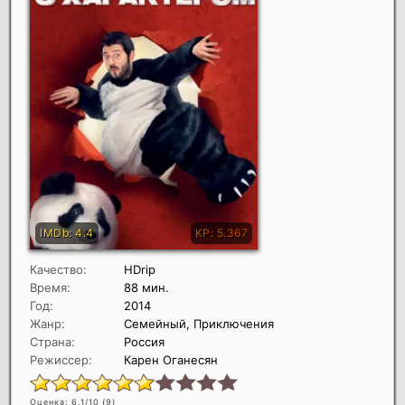
Качество:
HDrip
Время:
88 мин.
Год:
2014
Жанр:
Семейный, Приключения
Страна:
Россия
Режиссер:
Карен Оганесян
Оценка: 6.1/10 (
9
)