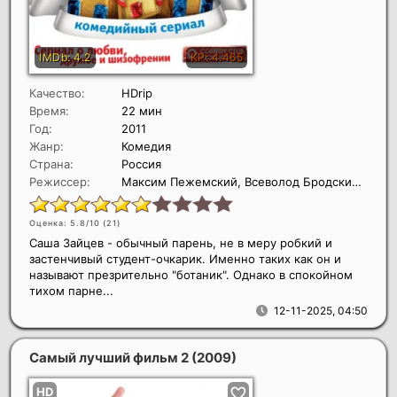
Качество:
HDrip
Время:
22 мин
Год:
2011
Жанр:
Комедия
Страна:
Россия
Режиссер:
Максим Пежемский, Всеволод Бродский, Михаил Старчак
Оценка: 5.8/10 (
21
)
Саша Зайцев - обычный парень, не в меру робкий и
застенчивый студент-очкарик. Именно таких как он и
называют презрительно "ботаник". Однако в спокойном
тихом парне...
12-11-2025, 04:50
Самый лучший фильм 2
(2009)