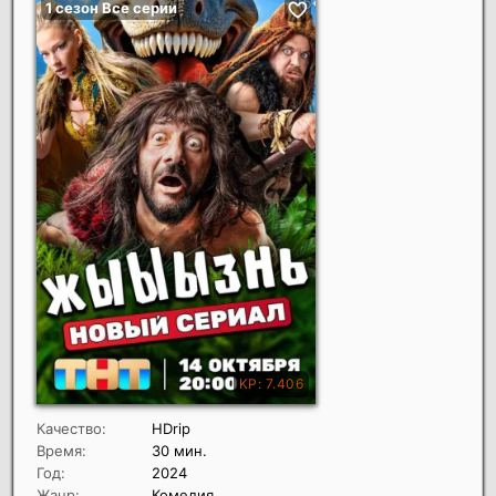
Качество:
HDrip
Время:
30 мин.
Год:
2024
Жанр:
Комедия