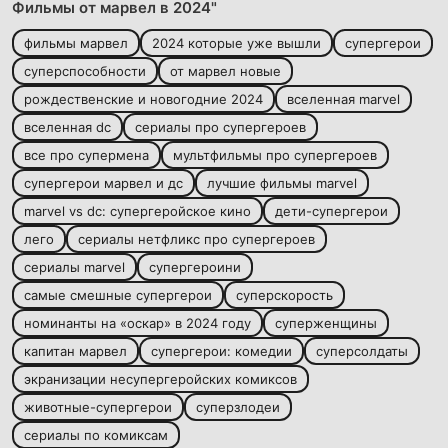
Фильмы от марвел в 2024"
фильмы марвел
2024 которые уже вышли
супергерои
суперспособности
от марвел новые
рождественские и новогодние 2024
вселенная marvel
вселенная dc
сериалы про супергероев
все про супермена
мультфильмы про супергероев
супергерои марвел и дс
лучшие фильмы marvel
marvel vs dc: супергеройское кино
дети-супергерои
лего
сериалы нетфликс про супергероев
сериалы marvel
супергероини
самые смешные супергерои
суперскорость
номинанты на «оскар» в 2024 году
суперженщины
капитан марвел
супергерои: комедии
суперсолдаты
экранизации несупергеройских комиксов
животные-супергерои
суперзлодеи
сериалы по комиксам