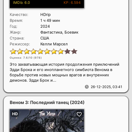
Качество:
HDrip
Время:
1 ч 49 мин
Год:
2024
Жанр:
Фантастика, Боевик
Страна:
США
Режиссер:
Келли Марсел
Оценка: 7.6/10 (
978
)
Это захватывающая история продолжения приключений
Эдди Брока и его инопланетного симбиота Венома в
борьбе против новых мощных врагов и внутренних
демонов. Эдди Брок и...
26-12-2025, 03:41
Веном 3: Последний танец
(2024)