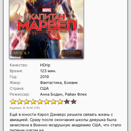
Качество:
HDrip
Время:
123 мин.
Год:
2019
Жанр:
Фантастика, Боевик
Страна:
США
Режиссер:
Анна Боден, Райан Флек
Оценка: 8.3/10 (
75
)
Ещё в юности Кэрол Дэнверс решила связать жизнь с
авиацией. Сразу после окончания школы девушка была
зачислена в Военно-воздушную академию США, что стало
первым шагом на...