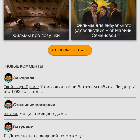
Фильмы для визуального
удовольствия – от Марины
Фильмы про ловушки
Семеновой
ЧТО ПОСМОТРЕТЬ?
НОВЫЕ КОММЕНТЫ
За короля!
Твой Царь Путин:
У амазонки вафли ботэксом набиты, Пиздец. И
это 1793 год. Год ...
Стальные магнолии
натлья:
жещина жещине дом...
Везунчик
Я:
Дохрена не совпадений по сюжету....