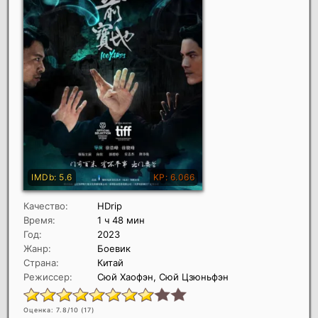
Качество:
HDrip
Время:
1 ч 48 мин
Год:
2023
Жанр:
Боевик
Страна:
Китай
Режиссер:
Сюй Хаофэн, Сюй Цзюньфэн
Оценка: 7.8/10 (
17
)