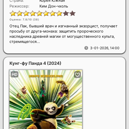
Страна:
Корея Южная
Режиссер:
Ким Дон-чхоль
Оценка: 7.8/10 (
38
)
Отец Пак, бывший врач и изгнанный экзорцист, получает
просьбу от друга-монаха: защитить пророческого
наследника древней магии от могущественного культа,
стремящегося...
3-01-2026, 14:00
Кунг-фу Панда 4
(2024)