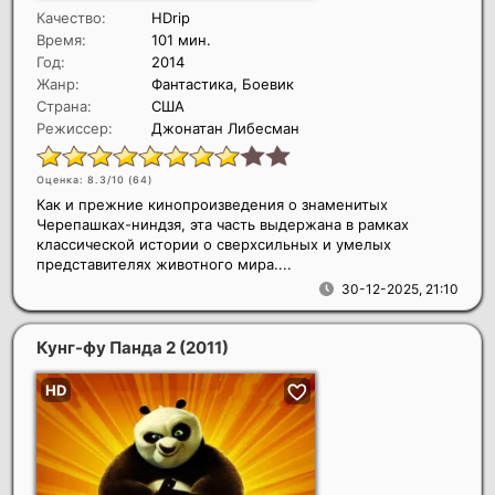
Качество:
HDrip
Время:
101 мин.
Год:
2014
Жанр:
Фантастика, Боевик
Страна:
США
Режиссер:
Джонатан Либесман
Оценка: 8.3/10 (
64
)
Как и прежние кинопроизведения о знаменитых
Черепашках-ниндзя, эта часть выдержана в рамках
классической истории о сверхсильных и умелых
представителях животного мира....
30-12-2025, 21:10
Кунг-фу Панда 2
(2011)