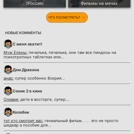
(Россия)
Фильмы на мечах
ЧТО ПОСМОТРЕТЬ?
НОВЫЕ КОММЕНТЫ
С меня хватит!
Муж Елены:
печалька, печалька, они там все пиндосы на
психотропных таблетках или...
Дом Дракона
анар:
супер особенно 8серия...
Соник 2 в кино
Оливия:
дети в восторге, супер...
Колобок
тот кто смотрит вас:
гениальный фильм. . . . это не просто
шедевр а пособие для...