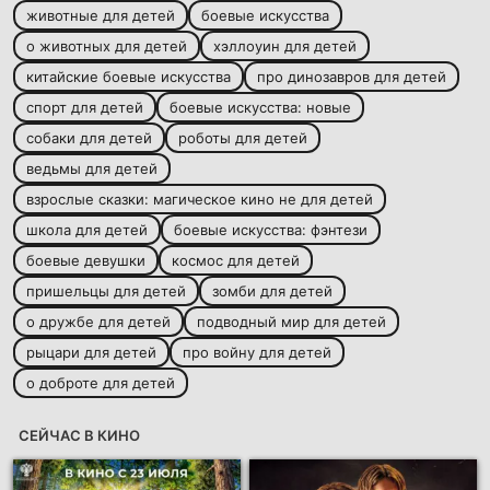
животные для детей
боевые искусства
о животных для детей
хэллоуин для детей
китайские боевые искусства
про динозавров для детей
спорт для детей
боевые искусства: новые
собаки для детей
роботы для детей
ведьмы для детей
взрослые сказки: магическое кино не для детей
школа для детей
боевые искусства: фэнтези
боевые девушки
космос для детей
пришельцы для детей
зомби для детей
о дружбе для детей
подводный мир для детей
рыцари для детей
про войну для детей
о доброте для детей
СЕЙЧАС В КИНО