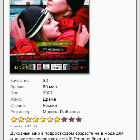
Качество:
SD
Время:
90 мин.
Год:
2007
Жанр:
Драма
Страна:
Россия
Режиссер:
Марина Любакова
Оценка: 7/10 (
2
)
Духовный мир в подростковом возрасте не в моде для
многих повзрослевших детей! Героиня Вика- не