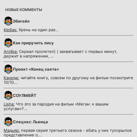
НОВЫЕ КОММЕНТЫ
Эбигейл
Kip6as:
Хрень на один раз...
Как приручить лису
Ani4ka:
Сериал пролетел) ) захватывает с первых минут,
держит в напряжении, ...
Проект «Конец света»
Кэнеди:
читайте книгу, совсем по другому на фильм посмотрите
10/10...
СОУЛМ8ЙТ
Lisha:
Что это за пародия на фильм «Меган: к вашим
услугам»?...
Спецназ: Львица
Мадьяр:
первая серия третьего сезона - ебать у них тупорылое
представление о...