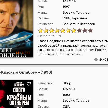
Время:
124 мин.
Год:
1997
Жанр:
Боевик, Триллер
Страна:
США, Германия
Режиссер:
Вольфганг Петерсен
Оценка: 7.1/10 (
17
)
Глава Соединённых Штатов отправляется вм
своей семьёй и представителями парламент
важные переговоры с президентом России.
Естественно, они летят на...
24-03
 «Красным Октябрем»
(1990)
Качество:
HDrip
Время:
135 мин.
Год:
1990
Жанр:
Боевик, Триллер
Страна:
США