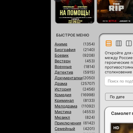
БЫСТРОЕ МЕНЮ
Аниме
(1354)
Биография
(2140)
Откройте для
Боевик
(9208)
между Россие
Вестерн
(453)
героические п
Военные
(1814)
противостояни
столкновение
Детектив
(5915)
Документалки
(2050)
Драма
(25707)
История
(2456)
Комедия
(16998)
По дате
Криминал
(8133)
Мелодрама
(11092)
Мистика
(4553)
Самолет 
Мюзикл
(824)
Приключения
(6142)
Семейный
(4201)