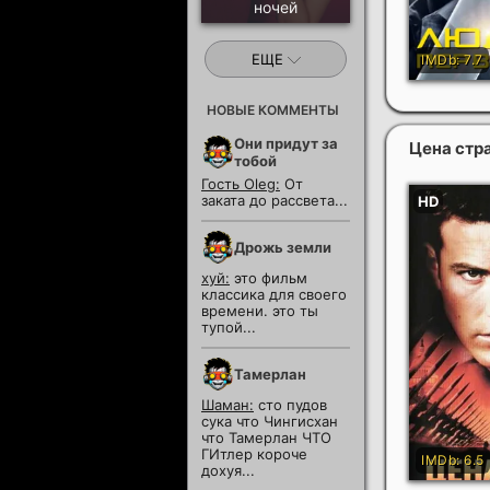
ночей
ЕЩЕ
НОВЫЕ КОММЕНТЫ
Они придут за
Цена стр
тобой
Гость Oleg:
От
заката до рассвета...
Дрожь земли
хуй:
это фильм
классика для своего
времени. это ты
тупой...
Тамерлан
Шаман:
сто пудов
сука что Чингисхан
что Тамерлан ЧТО
ГИтлер короче
дохуя...