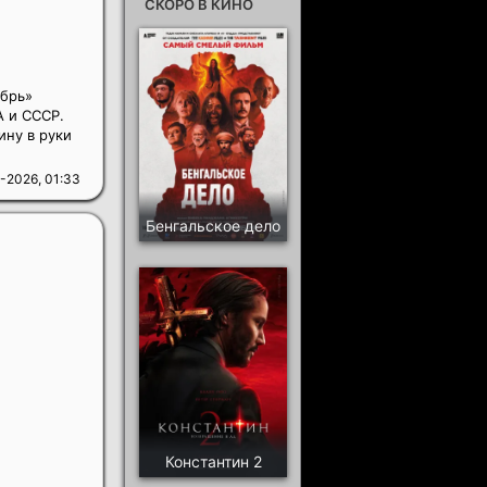
СКОРО В КИНО
ябрь»
 и СССР.
ину в руки
-2026, 01:33
Бенгальское дело
Константин 2