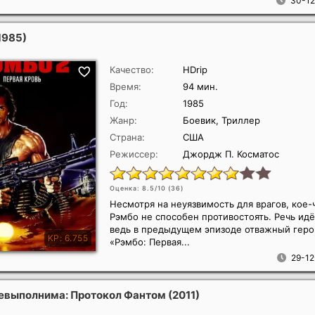
30-12
1985)
Качество:
HDrip
Время:
94 мин.
Год:
1985
Жанр:
Боевик, Триллер
Страна:
США
Режиссер:
Джордж П. Косматос
Оценка: 8.5/10 (
36
)
Несмотря на неуязвимость для врагов, кое
Рэмбо не способен противостоять. Речь идё
ведь в предыдущем эпизоде отважный гер
«Рэмбо: Первая...
29-12
евыполнима: Протокол Фантом
(2011)