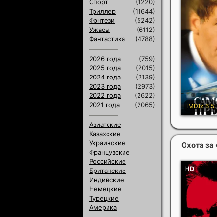
Спорт
(1220)
Триллер
(11644)
Фэнтези
(5242)
Ужасы
(6112)
Фантастика
(4788)
2026 года
(759)
2025 года
(2015)
2024 года
(2139)
2023 года
(2973)
2022 года
(2622)
2021 года
(2065)
Азиатские
Казахские
Украинские
Охота за
Французские
Российские
Британские
Индийские
Немецкие
Турецкие
Америка