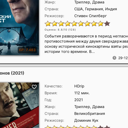
Жанр:
Триллер, Драма
Страна:
США, Германия, Индия
Режиссер:
Стивен Спилберг
Оценка: 8.8/10 (
128
)
События разворачиваются в период негласн
противостояния между двумя сверхдержава
основу исторической кинокартины взяты р
истории того времени. В...
29-12
ионов
(2021)
Качество:
HDrip
Время:
112 мин.
Год:
2021
Жанр:
Триллер, Драма
Страна:
Великобритания
Режиссер:
Доминик Кук