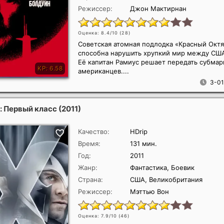
Режиссер:
Джон Мактирнан
Оценка: 8.4/10 (
28
)
Советская атомная подлодка «Красный Окт
способна нарушить хрупкий мир между США
Её капитан Рамиус решает передать субмар
американцев....
3-01
: Первый класс
(2011)
Качество:
HDrip
Время:
131 мин.
Год:
2011
Жанр:
Фантастика, Боевик
Страна:
США, Великобритания
Режиссер:
Мэттью Вон
Оценка: 7.9/10 (
46
)