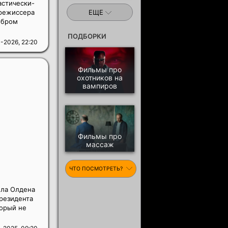
астически-
ЕЩЕ
орежиссера
обром
ПОДБОРКИ
-2026, 22:20
Фильмы про
охотников на
вампиров
Фильмы про
массаж
ЧТО ПОСМОТРЕТЬ?
ила Олдена
резидента
торый не