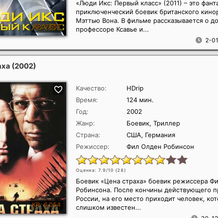
«Люди Икс: Первый класс» (2011) – это фант
приключенческий боевик британского кин
Мэттью Вона. В фильме рассказывается о д
профессоре Ксавье и...
2-01
аха
(2002)
Качество:
HDrip
Время:
124 мин.
Год:
2002
Жанр:
Боевик, Триллер
Страна:
США, Германия
Режиссер:
Фил Олден Робинсон
Оценка: 7.9/10 (
28
)
Боевик «Цена страха» боевик режиссера Ф
Робинсона. После кончины действующего п
России, на его место приходит человек, ко
слишком известен...