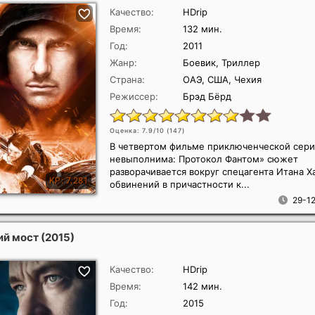
Качество:
HDrip
Время:
132 мин.
Год:
2011
Жанр:
Боевик, Триллер
Страна:
ОАЭ, США, Чехия
Режиссер:
Брэд Бёрд
Оценка: 7.9/10 (
147
)
В четвертом фильме приключенческой сер
невыполнима: Протокол Фантом» сюжет
разворачивается вокруг спецагента Итана Х
обвинений в причастности к...
29-12
ий мост
(2015)
Качество:
HDrip
Время:
142 мин.
Год:
2015