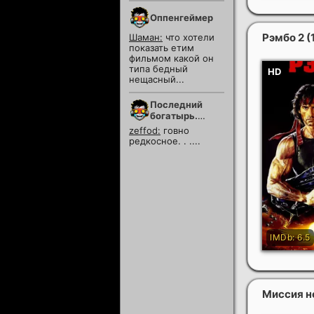
Оппенгеймер
Рэмбо 2
(
Шаман:
что хотели
показать етим
фильмом какой он
типа бедный
нещасный...
Последний
богатырь.
Колобок
zeffod:
говно
редкосное. . ....
Миссия н