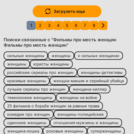
Загрузить еще
1
2
3
4
5
6
7
8
Поиски связанные с "Фильмы про месть женщин
Фильмы про месть женщин"
сильные женщины
женщины
о сильных женщинах
женщины
юристы женщины
российские сериалы про женщин
женщины-детективы
красивые женщины
женщна-маньяк и серийный убийца
лучшие сериалы про женщин
женщина-киллер
темнокожие женщины
женщины на войне
25 фильмов о борьбе женщин за равные права
комедии про женщин
женщины-полицейские
одинокие женщины
отношения мужчины и женщины
женщина-кошка
роковые женщины
суперженщины