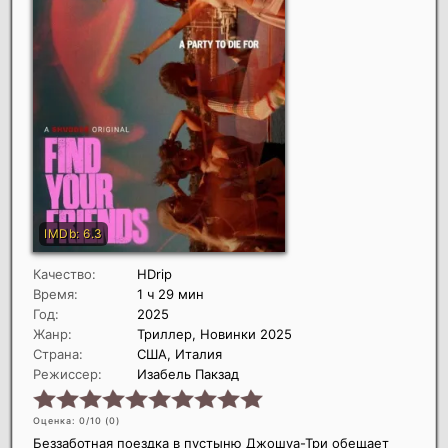
Качество:
HDrip
Время:
1 ч 29 мин
Год:
2025
Жанр:
Триллер, Новинки 2025
Страна:
США, Италия
Режиссер:
Изабель Пакзад
Оценка: 0/10 (
0
)
Беззаботная поездка в пустыню Джошуа-Три обещает