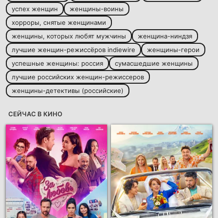
успех женщин
женщины-воины
хорроры, снятые женщинами
женщины, которых любят мужчины
женщина-ниндзя
лучшие женщин-режиссёров indiewire
женщины-герои
успешные женщины: россия
сумасшедшие женщины
лучшие российских женщин-режиссеров
женщины-детективы (российские)
СЕЙЧАС В КИНО