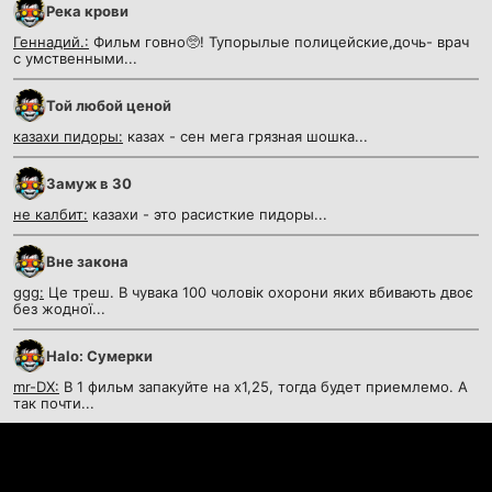
Река крови
Геннадий.:
Фильм говно🥺! Тупорылые полицейские,дочь- врач
с умственными...
Той любой ценой
казахи пидоры:
казах - сен мега грязная шошка...
Замуж в 30
не калбит:
казахи - это расисткие пидоры...
Вне закона
ggg:
Це треш. В чувака 100 чоловік охорони яких вбивають двоє
без жодної...
Halo: Сумерки
mr-DX:
В 1 фильм запакуйте на х1,25, тогда будет приемлемо. А
так почти...