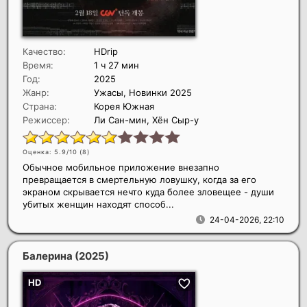
Качество:
HDrip
Время:
1 ч 27 мин
Год:
2025
Жанр:
Ужасы, Новинки 2025
Страна:
Корея Южная
Режиссер:
Ли Сан-мин, Хён Сыр-у
Оценка: 5.9/10 (
8
)
Обычное мобильное приложение внезапно
превращается в смертельную ловушку, когда за его
экраном скрывается нечто куда более зловещее - души
убитых женщин находят способ...
24-04-2026, 22:10
Балерина
(2025)