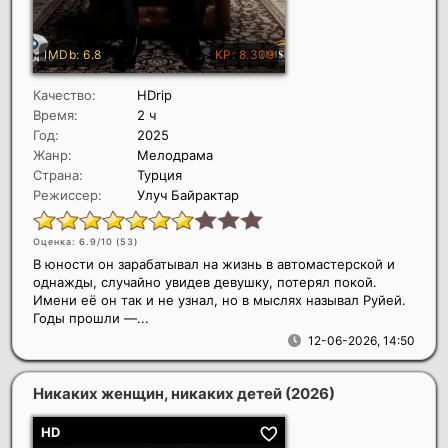
Качество:
HDrip
Время:
2 ч
Год:
2025
Жанр:
Мелодрама
Страна:
Турция
Режиссер:
Улуч Байрактар
Оценка: 6.9/10 (
53
)
В юности он зарабатывал на жизнь в автомастерской и
однажды, случайно увидев девушку, потерял покой.
Имени её он так и не узнал, но в мыслях называл Руйей.
Годы прошли —...
12-06-2026, 14:50
Никаких женщин, никаких детей
(2026)