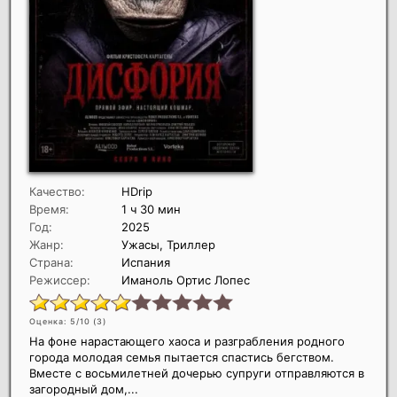
Качество:
HDrip
Время:
1 ч 30 мин
Год:
2025
Жанр:
Ужасы, Триллер
Страна:
Испания
Режиссер:
Иманоль Ортис Лопес
Оценка: 5/10 (
3
)
На фоне нарастающего хаоса и разграбления родного
города молодая семья пытается спастись бегством.
Вместе с восьмилетней дочерью супруги отправляются в
загородный дом,...