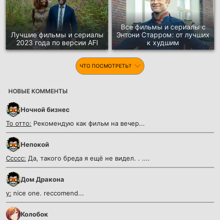
Все фильмы и сериалы с
Лучшие фильмы и сериалы
Энтони Старром: от лучших
2023 года по версии AFI
к худшим
ЧТО ПОСМОТРЕТЬ?
НОВЫЕ КОММЕНТЫ
Ночной бизнес
То отто:
Рекомендую как фильм на вечер...
Непокой
Ссссс:
Да, такого бреда я ещё не видел. . ....
Дом Дракона
y:
nice one. reccomend...
Колобок