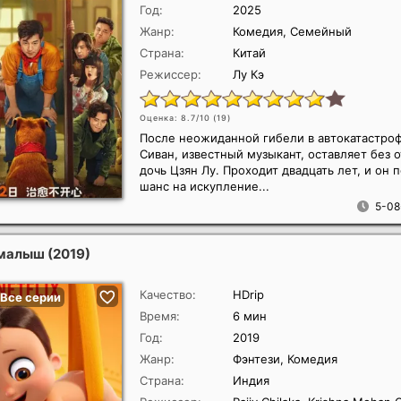
Год:
2025
Жанр:
Комедия, Семейный
Страна:
Китай
Режиссер:
Лу Кэ
Оценка: 8.7/10 (
19
)
После неожиданной гибели в автокатастроф
Сиван, известный музыкант, оставляет без 
дочь Цзян Лу. Проходит двадцать лет, и он 
шанс на искупление...
5-08
 малыш
(2019)
Качество:
HDrip
Время:
6 мин
Год:
2019
Жанр:
Фэнтези, Комедия
Страна:
Индия