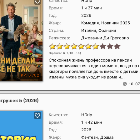
Качество:
HDrip
Время:
1 ч 37 мин
Год:
2026
Жанр:
Комедия, Новинки 2025
Страна:
Италия, Франция
Режиссер:
Джованни Ди Грегорио
Оценка: 6.7/10 (
36
)
Спокойная жизнь профессора на пенсии
переворачивается в один момент, когда на 
квартиры появляется дочь вместе с детьми
измены мужа она уходит из дома и...
10-07
игрушек 5
(2026)
Качество:
HDrip
Время:
1 ч 42 мин
Год:
2026
Жанр:
Фэнтези, Драма