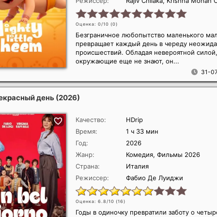
Режиссер:
Rajiv Chilaka, Krishna Mohan 
Оценка: 0/10 (
0
)
Безграничное любопытство маленького ма
превращает каждый день в череду неожид
происшествий. Обладая невероятной силой,
окружающие еще не знают, он...
31-07
рекрасный день
(2026)
Качество:
HDrip
Время:
1 ч 33 мин
Год:
2026
Жанр:
Комедия, Фильмы 2026
Страна:
Италия
Режиссер:
Фабио Де Луиджи
Оценка: 6.8/10 (
16
)
Годы в одиночку превратили заботу о четыр