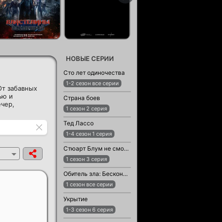
НОВЫЕ СЕРИИ
Сто лет одиночества
1-2 сезон все серии
От забавных
ью и
Страна боев
чер,
1 сезон 2 серия
Тед Лассо
1-4 сезон 1 серия
Стюарт Блум не смог спасти вселенную
1 сезон 3 серия
Обитель зла: Бесконечная тьма
1 сезон все серии
Укрытие
1-3 сезон 6 серия