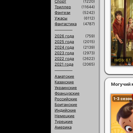
Спорт
(1220)
Триллер
(11644)
Фэнтези
(5242)
Ужасы
(6112)
Фантастика
(4787)
2026 года
(759)
2025 года
(2015)
2024 года
(2139)
2023 года
(2973)
2022 года
(2622)
2021 года
(2065)
Азиатские
Казахские
Могучий
Украинские
Французские
Российские
Британские
Индийские
Немецкие
Турецкие
Америка