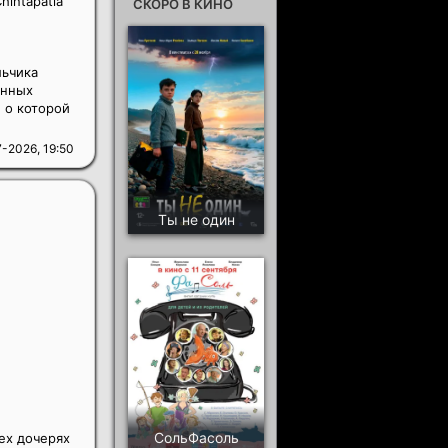
Chintapatla
СКОРО В КИНО
льчика
анных
 о которой
-2026, 19:50
Ты не один
СольФасоль
ех дочерях