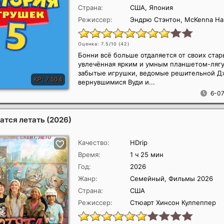
Страна:
США, Япония
Режиссер:
Эндрю Стэнтон, McKenna Har
Оценка: 7.5/10 (
42
)
Бонни всё больше отдаляется от своих стар
увлечённая ярким и умным планшетом-лягу
забытые игрушки, ведомые решительной Д
вернувшимися Вуди и...
6-07
чатся летать
(2026)
Качество:
HDrip
Время:
1 ч 25 мин
Год:
2026
Жанр:
Семейный, Фильмы 2026
Страна:
США
Режиссер:
Стюарт Хинсон Кулпеппер