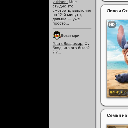
yukinon:
Мне
стыдно это
Лило и С
смотреть, выключил
на 12-й минуте,
дальше — уже
просто...
Богатыри
Гость Владимир:
Фу
блэд, что это было?
? ?...
Семья на