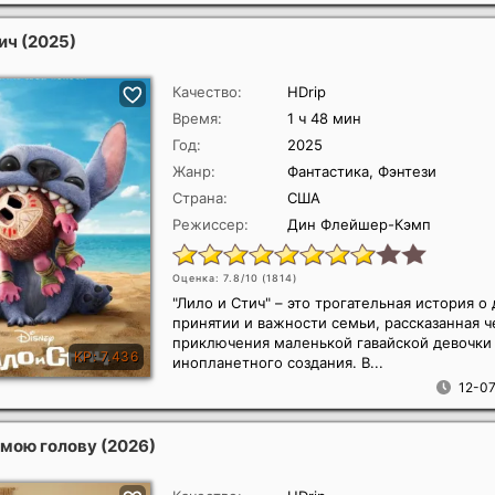
тич
(2025)
Качество:
HDrip
Время:
1 ч 48 мин
Год:
2025
Жанр:
Фантастика, Фэнтези
Страна:
США
Режиссер:
Дин Флейшер-Кэмп
Оценка: 7.8/10 (
1814
)
"Лило и Стич" – это трогательная история о
принятии и важности семьи, рассказанная ч
приключения маленькой гавайской девочки
инопланетного создания. В...
12-07
 мою голову
(2026)