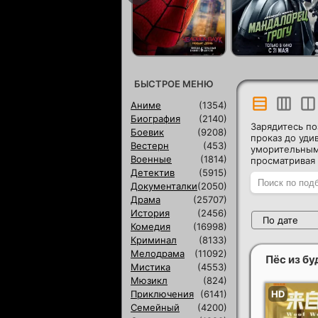
БЫСТРОЕ МЕНЮ
Аниме
(1354)
Биография
(2140)
Зарядитесь по
Боевик
(9208)
проказ до уд
Вестерн
(453)
уморительным
Военные
(1814)
просматривая
Детектив
(5915)
Документалки
(2050)
Драма
(25707)
История
(2456)
По дате
Комедия
(16998)
Криминал
(8133)
Мелодрама
(11092)
Пёс из б
Мистика
(4553)
Мюзикл
(824)
Приключения
(6141)
Семейный
(4200)