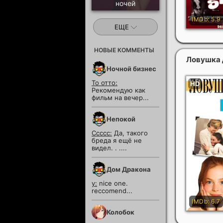
ночей
ЕЩЕ
НОВЫЕ КОММЕНТЫ
Ловушка 
Ночной бизнес
То отто:
Рекомендую как
фильм на вечер...
Непокой
Ссссс:
Да, такого
бреда я ещё не
видел. . ....
Дом Дракона
y:
nice one.
reccomend...
Колобок