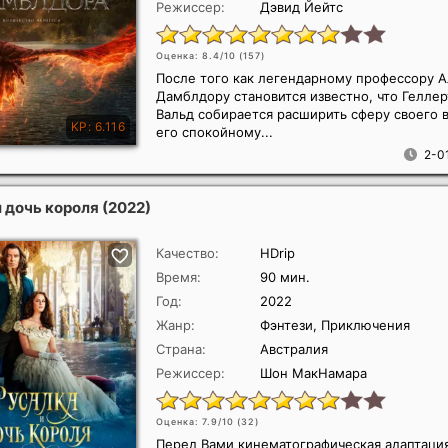
Режиссер:
Дэвид Йейтс
Оценка: 8.4/10 (
157
)
После того как легендарному профессору А
Дамблдору становится известно, что Геллер
Вальд собирается расширить сферу своего 
его спокойному...
2-0
и дочь короля
(2022)
Качество:
HDrip
Время:
90 мин.
Год:
2022
Жанр:
Фэнтези, Приключения
Страна:
Австралия
Режиссер:
Шон МакНамара
Оценка: 7.9/10 (
32
)
Перед Вами кинематографическая адаптаци