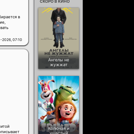
СКОРО В КИНО
бирается в
ие,
вать
-2026, 07:10
Ангелы не
жужжат
нитой
Колючая и
 описывает
ушастый