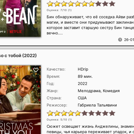
Оценка: 7/10 (
1
)
Бин обнаруживает, что её соседка Айви раз
магии, и вместе они придумывают заклинан
которое заставит старшую сестру Бин танце
вечно....
26-01
о с тобой
(2022)
Качество:
HDrip
Время:
89 мин.
Год:
2022
Жанр:
Мелодрама, Комедия
Страна:
США
Режиссер:
Габриела Тальявини
Оценка: 5/10 (
1
)
Сюжет освещает жизнь Анджелины, знаме
певицы, чья карьера переживает упадок, и