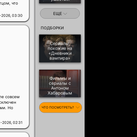
тцом, что
ЕЩЕ
-2026, 03:30
ПОДБОРКИ
Сериалы,
похожие на
«Дневники
вампира»
Фильмы и
сериалы с
Антоном
Хабаровым
ле совсем
исключен
ьми. Но
ЧТО ПОСМОТРЕТЬ?
-2026, 02:31