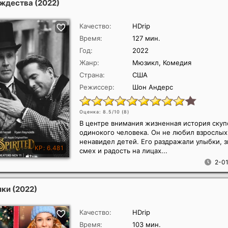
ождества
(2022)
Качество:
HDrip
Время:
127 мин.
Год:
2022
Жанр:
Мюзикл, Комедия
Страна:
США
Режиссер:
Шон Андерс
Оценка: 8.5/10 (
8
)
В центре внимания жизненная история скуп
одинокого человека. Он не любил взрослых
ненавидел детей. Его раздражали улыбки, 
смех и радость на лицах...
2-01
лки
(2022)
Качество:
HDrip
Время:
103 мин.