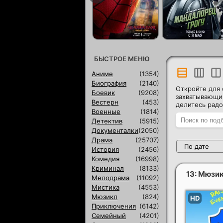
БЫСТРОЕ МЕНЮ
Аниме
(1354)
Биография
(2140)
Откройте для 
Боевик
(9208)
захватывающи
Вестерн
(453)
делитесь радо
Военные
(1814)
Детектив
(5915)
Документалки
(2050)
Драма
(25707)
По дате
История
(2456)
Комедия
(16998)
Криминал
(8133)
13: Мюзи
Мелодрама
(11092)
Мистика
(4553)
Мюзикл
(824)
Приключения
(6142)
Семейный
(4201)