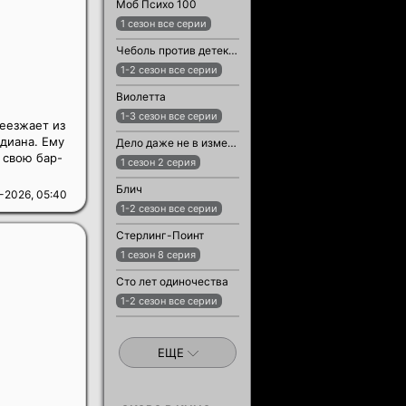
Моб Психо 100
1 сезон все серии
Чеболь против детектива
1-2 сезон все серии
Виолетта
1-3 сезон все серии
еезжает из
диана. Ему
Дело даже не в измене
 свою бар-
1 сезон 2 серия
Блич
-2026, 05:40
1-2 сезон все серии
Стерлинг-Поинт
1 сезон 8 серия
Сто лет одиночества
1-2 сезон все серии
ЕЩЕ