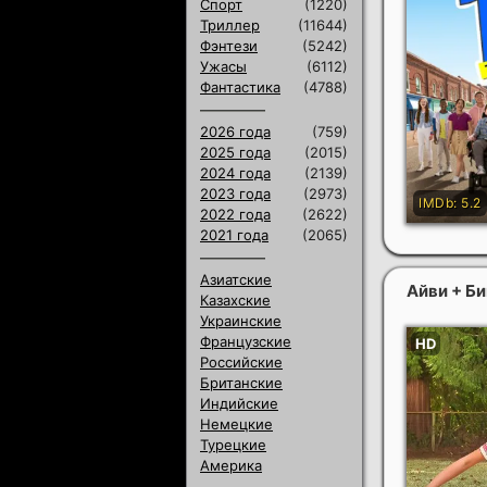
Спорт
(1220)
Триллер
(11644)
Фэнтези
(5242)
Ужасы
(6112)
Фантастика
(4788)
2026 года
(759)
2025 года
(2015)
2024 года
(2139)
2023 года
(2973)
2022 года
(2622)
2021 года
(2065)
Азиатские
Айви + Б
Казахские
Украинские
Французские
Российские
Британские
Индийские
Немецкие
Турецкие
Америка