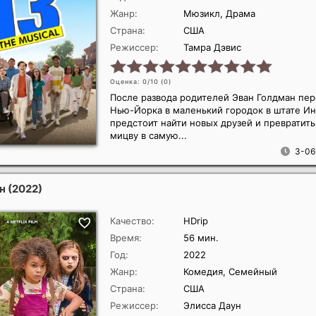
Жанр:
Мюзикл, Драма
Страна:
США
Режиссер:
Тамра Дэвис
Оценка: 0/10 (
0
)
После развода родителей Эван Голдман пер
Нью-Йорка в маленький городок в штате Ин
предстоит найти новых друзей и превратить
мицву в самую...
3-06
ин
(2022)
Качество:
HDrip
Время:
56 мин.
Год:
2022
Жанр:
Комедия, Семейный
Страна:
США
Режиссер:
Элисса Даун