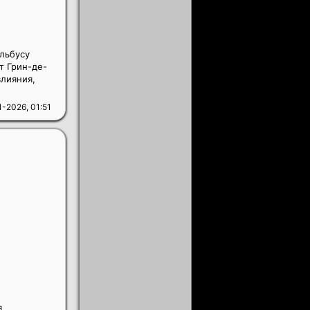
льбусу
т Грин-де-
влияния,
1-2026, 01:51
я