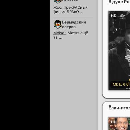
В духе Р
Жос:
ПрекРАСный
фильм БРАвО...
Бермудский
остров
Moisei:
Матня ещё
та(...
Ёлки-иго