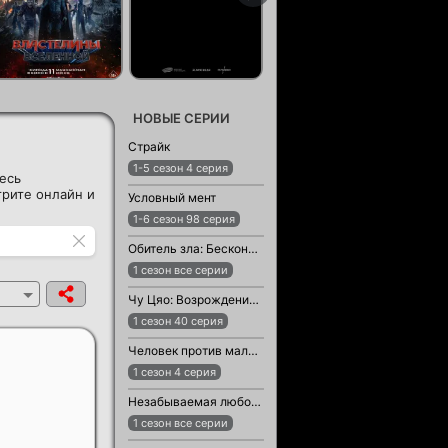
НОВЫЕ СЕРИИ
Страйк
1-5 сезон 4 серия
есь
рите онлайн и
Условный мент
1-6 сезон 98 серия
Обитель зла: Бесконечная тьма
1 сезон все серии
Чу Цяо: Возрождение из Ледяного озера
1 сезон 40 серия
Человек против малыша
1 сезон 4 серия
Незабываемая любовь / Возлюбленный незнакомец
1 сезон все серии