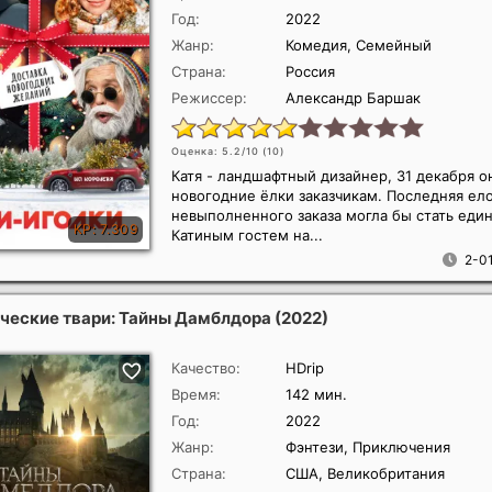
Год:
2022
Жанр:
Комедия, Семейный
Страна:
Россия
Режиссер:
Александр Баршак
Оценка: 5.2/10 (
10
)
Катя - ландшафтный дизайнер, 31 декабря о
новогодние ёлки заказчикам. Последняя ело
невыполненного заказа могла бы стать ед
Катиным гостем на...
2-01
ческие твари: Тайны Дамблдора
(2022)
Качество:
HDrip
Время:
142 мин.
Год:
2022
Жанр:
Фэнтези, Приключения
Страна:
США, Великобритания