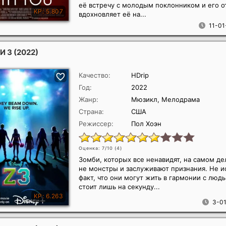
её встречу с молодым поклонником и его о
вдохновляет её на...
11-01
И 3
(2022)
Качество:
HDrip
Год:
2022
Жанр:
Мюзикл, Мелодрама
Страна:
США
Режиссер:
Пол Хоэн
Оценка: 7/10 (
4
)
Зомби, которых все ненавидят, на самом де
не монстры и заслуживают признания. Не 
факт, что они могут жить в гармонии с люд
стоит лишь на секунду...
3-01