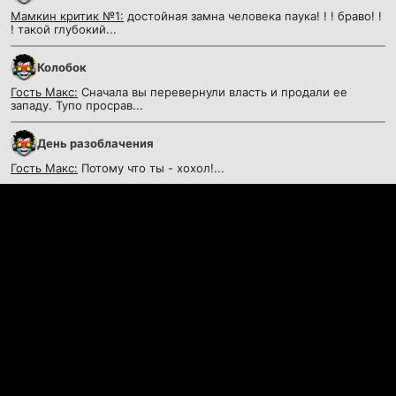
Мамкин критик №1:
достойная замна человека паука! ! ! браво! !
! такой глубокий...
Колобок
Гость Макс:
Сначала вы перевернули власть и продали ее
западу. Тупо просрав...
День разоблачения
Гость Макс:
Потому что ты - хохол!...
Контакты
©
KinoKrad.my
- фильмы на любой вкус