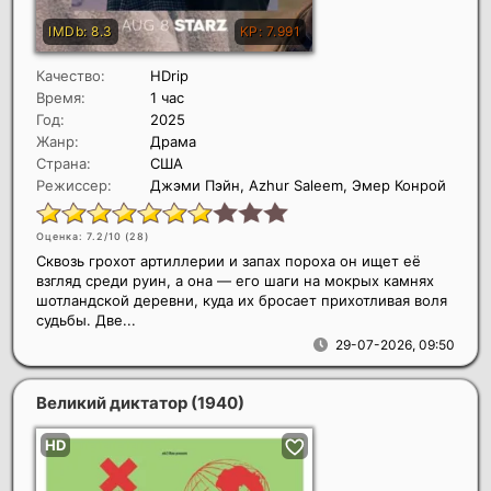
Качество:
HDrip
Время:
1 час
Год:
2025
Жанр:
Драма
Страна:
США
Режиссер:
Джэми Пэйн, Azhur Saleem, Эмер Конрой
Оценка: 7.2/10 (
28
)
Сквозь грохот артиллерии и запах пороха он ищет её
взгляд среди руин, а она — его шаги на мокрых камнях
шотландской деревни, куда их бросает прихотливая воля
судьбы. Две...
29-07-2026, 09:50
Великий диктатор
(1940)