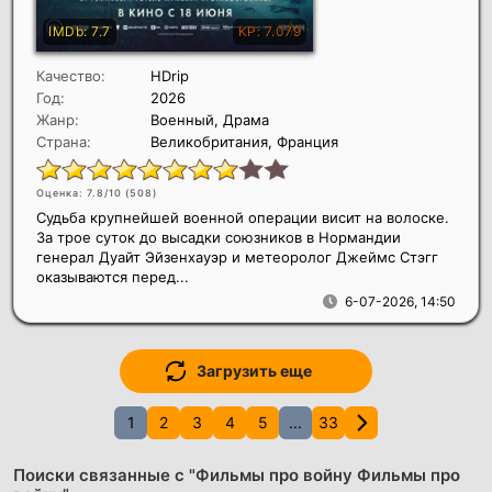
Качество:
HDrip
Год:
2026
Жанр:
Военный, Драма
Страна:
Великобритания, Франция
Оценка: 7.8/10 (
508
)
Судьба крупнейшей военной операции висит на волоске.
За трое суток до высадки союзников в Нормандии
генерал Дуайт Эйзенхауэр и метеоролог Джеймс Стэгг
оказываются перед...
6-07-2026, 14:50
Загрузить еще
1
2
3
4
5
...
33
Поиски связанные с "Фильмы про войну Фильмы про