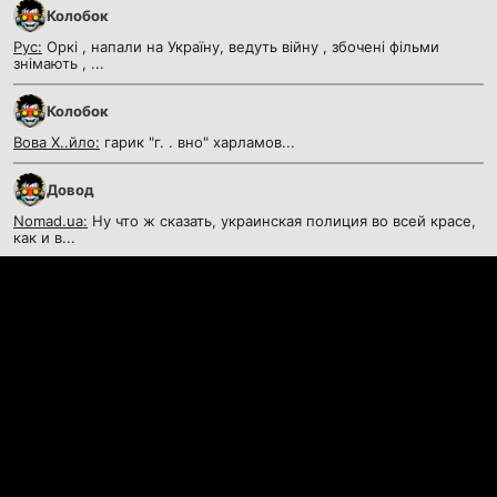
Колобок
Рус:
Оркі , напали на Україну, ведуть війну , збочені фільми
знімають , ...
Колобок
Вова Х..йло:
гарик "г. . вно" харламов...
Довод
Nomad.ua:
Ну что ж сказать, украинская полиция во всей красе,
как и в...