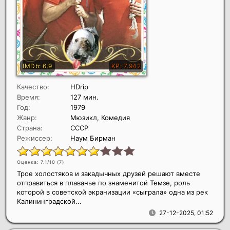
Качество:
HDrip
Время:
127 мин.
Год:
1979
Жанр:
Мюзикл, Комедия
Страна:
СССР
Режиссер:
Наум Бирман
Оценка: 7.1/10 (
7
)
Трое холостяков и закадычных друзей решают вместе
отправиться в плаванье по знаменитой Темзе, роль
которой в советской экранизации «сыграла» одна из рек
Калининградской...
27-12-2025, 01:52