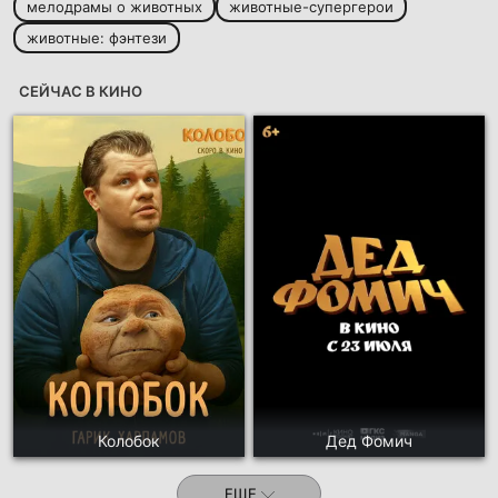
мелодрамы о животных
животные-супергерои
животные: фэнтези
СЕЙЧАС В КИНО
Колобок
Дед Фомич
ЕЩЕ