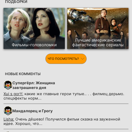
ПОДБОРКИ
Лучшие американские
Фильмы-головоломки
фантастические сериалы
ЧТО ПОСМОТРЕТЬ?
НОВЫЕ КОММЕНТЫ
Супергёрл: Женщина
завтрашнего дня
Xuj s gorY:
какие же главные герои тупые.. . . филмец дерьмо.
спецэфекты норм...
Мандалорец и Грогу
Lisha:
Очень дёшево! Получился фильм сказка на зауженной
идее. Хорошо, что...