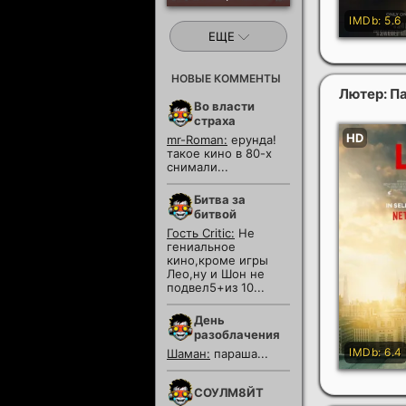
ЕЩЕ
НОВЫЕ КОММЕНТЫ
Лютер: П
Во власти
страха
mr-Roman:
ерунда!
такое кино в 80-х
снимали...
Битва за
битвой
Гость Critic:
Не
гениальное
кино,кроме игры
Лео,ну и Шон не
подвел5+из 10...
День
разоблачения
Шаман:
параша...
СОУЛМ8ЙТ