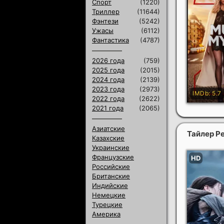
Спорт
(1220)
Триллер
(11644)
Фэнтези
(5242)
Ужасы
(6112)
Фантастика
(4787)
2026 года
(759)
2025 года
(2015)
2024 года
(2139)
2023 года
(2973)
2022 года
(2622)
2021 года
(2065)
Азиатские
Тайлер Р
Казахские
Украинские
Французские
Российские
Британские
Индийские
Немецкие
Турецкие
Америка