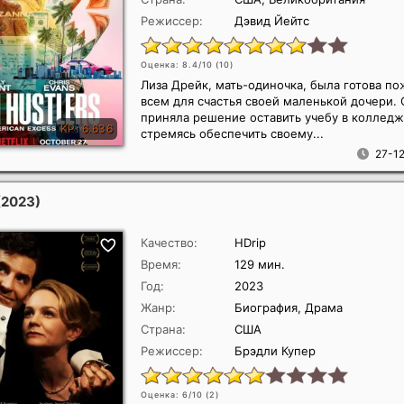
Режиссер:
Дэвид Йейтс
Оценка: 8.4/10 (
10
)
Лиза Дрейк, мать-одиночка, была готова по
всем для счастья своей маленькой дочери. 
приняла решение оставить учебу в колледж
стремясь обеспечить своему...
27-12
(2023)
Качество:
HDrip
Время:
129 мин.
Год:
2023
Жанр:
Биография, Драма
Страна:
США
Режиссер:
Брэдли Купер
Оценка: 6/10 (
2
)