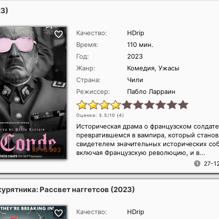
23)
Качество:
HDrip
Время:
110 мин.
Год:
2023
Жанр:
Комедия, Ужасы
Страна:
Чили
Режиссер:
Пабло Ларраин
Оценка: 3.5/10 (
4
)
Историческая драма о французском солдате
превратившемся в вампира, который станов
свидетелем значительных исторических со
включая Французскую революцию, и в...
27-12
курятника: Рассвет наггетсов
(2023)
Качество:
HDrip