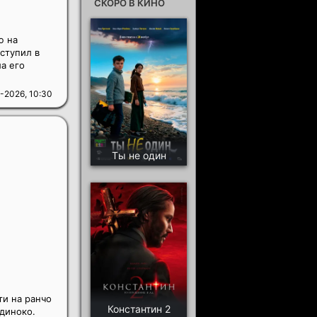
СКОРО В КИНО
ю на
вступил в
а его
-2026, 10:30
Ты не один
и на ранчо
Константин 2
одиноко.