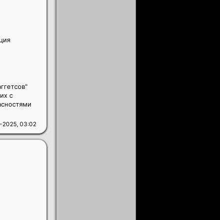
ция
аггетсов"
их с
асностями
-2025, 03:02