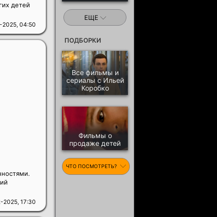
гих детей
ЕЩЕ
-2025, 04:50
ПОДБОРКИ
Все фильмы и
сериалы с Ильей
Коробко
Фильмы о
продаже детей
ЧТО ПОСМОТРЕТЬ?
нностями.
щий
-2025, 17:30