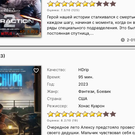
Оценка: 7.3/10 (
125
)
Герой нашей истории сталкивался с смерть
каждом шагу, начиная с момента, когда он 
ряды специального подразделения. Это был
постоянная спутница,...
2-01
23)
Качество:
HDrip
Время:
95 мин.
Год:
2023
Жанр:
Фэнтези, Боевик
Страна:
США
Режиссер:
Хонас Куарон
Оценка: 8.2/10 (
19
)
Очередное лето Алексу предстояло провест
своего дедушки. Мальчик чувствовал себя 