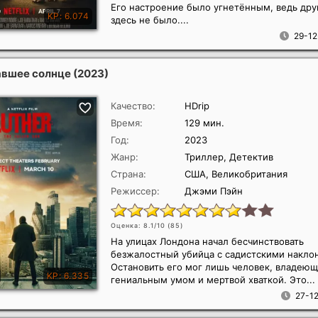
Его настроение было угнетённым, ведь дру
здесь не было....
29-12
авшее солнце
(2023)
Качество:
HDrip
Время:
129 мин.
Год:
2023
Жанр:
Триллер, Детектив
Страна:
США, Великобритания
Режиссер:
Джэми Пэйн
Оценка: 8.1/10 (
85
)
На улицах Лондона начал бесчинствовать
безжалостный убийца с садистскими накло
Остановить его мог лишь человек, владею
гениальным умом и мертвой хваткой. Это...
27-12