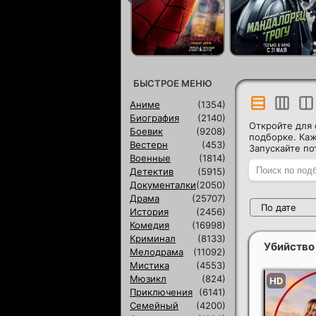
БЫСТРОЕ МЕНЮ
Аниме
(1354)
Биография
(2140)
Откройте для 
Боевик
(9208)
подборке. Ка
Вестерн
(453)
Запускайте п
Военные
(1814)
Детектив
(5915)
Документалки
(2050)
Драма
(25707)
По дате
История
(2456)
Комедия
(16998)
Криминал
(8133)
Убийство
Мелодрама
(11092)
Мистика
(4553)
Мюзикл
(824)
Приключения
(6141)
Семейный
(4200)