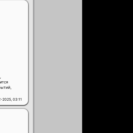
,
ится
бытий,
-2025, 03:11