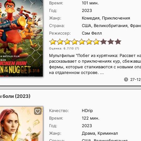
Время:
101 мин.
Год:
2023
Жанр:
Комедия, Приключения
Страна:
США, Великобритания, Фран
Режиссер:
Сэм Фелл
Оценка: 6.7/10 (
7
)
Мультфильм "Побег из курятника: Рассвет н
рассказывает о приключениях кур, сбежавш
фермы, которые сталкиваются с новыми оп
на отдаленном острове. ...
27-12
ы боли
(2023)
Качество:
HDrip
Время:
122 мин.
Год:
2023
Жанр:
Драма, Криминал
Страна:
США, Великобритания