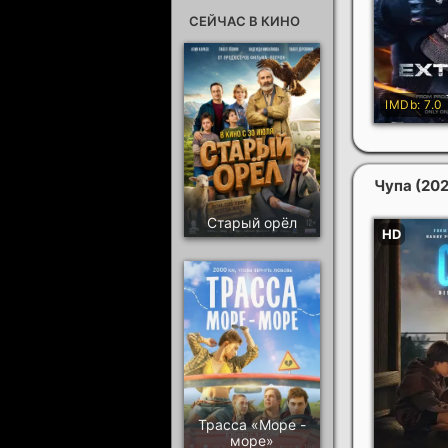
СЕЙЧАС В КИНО
Чупа
(20
Старый орёл
Трасса «Море -
море»