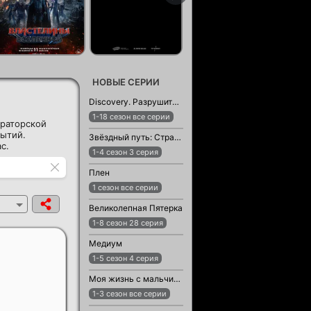
НОВЫЕ СЕРИИ
Discovery. Разрушители легенд
1-18 сезон все серии
ураторской
рытий.
Звёздный путь: Странные новые миры
с.
1-4 сезон 3 серия
Плен
1 сезон все серии
Великолепная Пятерка
1-8 сезон 28 серия
Медиум
1-5 сезон 4 серия
Моя жизнь с мальчиками Уолтер
1-3 сезон все серии