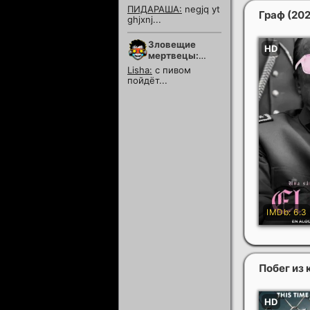
ПИДАРАША:
negjq yt
Граф
(20
ghjxnj...
Зловещие
мертвецы:
Пекло
Lisha:
с пивом
пойдёт...
Побег из 