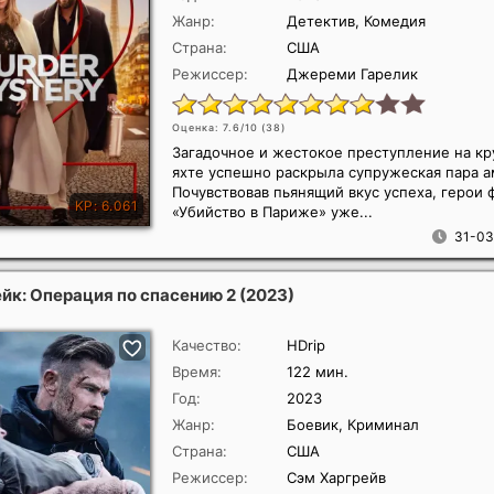
Жанр:
Детектив, Комедия
Страна:
США
Режиссер:
Джереми Гарелик
Оценка: 7.6/10 (
38
)
Загадочное и жестокое преступление на кр
яхте успешно раскрыла супружеская пара а
Почувствовав пьянящий вкус успеха, герои
«Убийство в Париже» уже...
31-03
ейк: Операция по спасению 2
(2023)
Качество:
HDrip
Время:
122 мин.
Год:
2023
Жанр:
Боевик, Криминал
Страна:
США
Режиссер:
Сэм Харгрейв