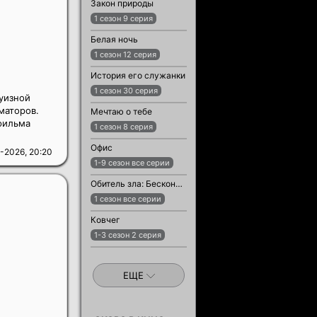
Закон природы
1 сезон 9 серия
Белая ночь
1 сезон 12 серия
История его служанки
1 сезон 30 серия
уизной
маторов.
Мечтаю о тебе
 фильма
1 сезон 8 серия
Офис
-2026, 20:20
1-9 сезон все серии
Обитель зла: Бесконечная тьма
1 сезон все серии
Ковчег
1-3 сезон 2 серия
ЕЩЕ