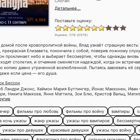
—
Слоган:
Детальнее...
КП: 6.998
Поставьте оценку:
Оценка:
7
/10 (
2575
)
домой после кровопролитной войны, Влад узнаёт страшную весть:
 прекрасная Елизавета, покончила с собой, поверив ложному слуху
он проклинает небо и выбирает бессмертие, чтобы однажды вновь
одят столетия, и отчаяние сменяется надеждой, когда он встреча
 копию давно утраченной возлюбленной. Пытаясь завоевать её сер
 даже если цена — его душа.
юк Бессон
б Лэндри Джонс, Хаймон Мария Буттингер, Йонас Макконен, Иван 
и, Никита Маккоев, Янне Маттила, Зои Блю, Кристоф Вальц, Мати
ругие
ечер
фильмы про любовь
фильмы про войну
вампиры
о
а ночь ужасы
жанр ужасы
ужасы про вампиров
бессмертн
ужасы про девушек
красивые девушки
ужасы про войну
изнь девушек
фантастика про войну
сильные мужчины
бе