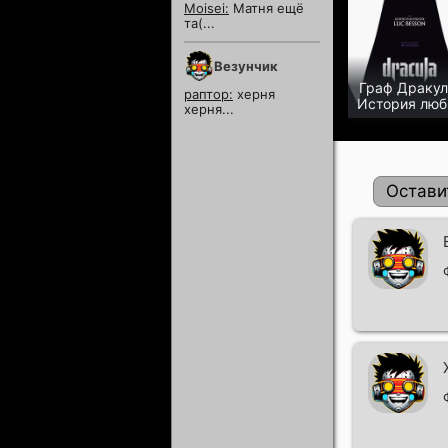
Moisei:
Матня ещё
та(...
Везунчик
Граф Дракул
раптор:
херня
История люб
херня...
Остави