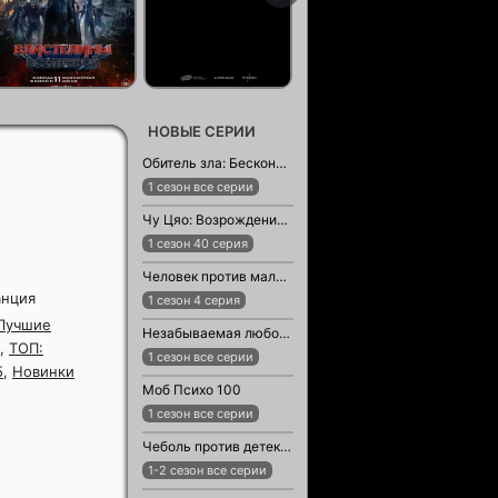
НОВЫЕ СЕРИИ
Обитель зла: Бесконечная тьма
1 сезон все серии
Чу Цяо: Возрождение из Ледяного озера
1 сезон 40 серия
Человек против малыша
анция
1 сезон 4 серия
Лучшие
Незабываемая любовь / Возлюбленный незнакомец
,
ТОП:
1 сезон все серии
5
,
Новинки
Моб Психо 100
1 сезон все серии
Чеболь против детектива
1-2 сезон все серии