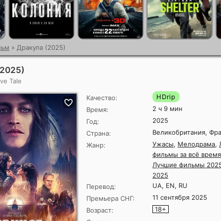
льм
» Дракула (2025)
(2025)
ve Tale
HDrip
Качество:
2 ч 9 мин
Время:
2025
Год:
Великобритания, Фр
Страна:
Ужасы
,
Мелодрама
,
Жанр:
фильмы за всё время
Лучшие фильмы 202
2025
UA, EN, RU
Перевод:
11 сентября 2025
Премьера СНГ:
18+
Возраст: