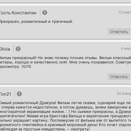
Гость Константин
12 мар
Прекрасен, романтичный и трагичный.
Ответить
Olivia
4 мар
Фильм прекрасный! Не знаю почему плохие отывы. Фильм классны
актеры, хорошо и качественно снят. Мне очень понравился. Совету
просмотру. 10/10
Ответить
Ton21
20 янва
Самый романтичный Дракула! Фильм легче сказки, сценарий еще ле
- сперва кажется недостатком, а потом думаешь, зачем заморочки в
многократной экранизации жизни. : ) Но сьемки прекрасны, а Драку
притягателен! Живая игра Кристофа Вальца и вкрапления трендово
сильно украшает картину. Послевкусие от фильма как от выпитого т
ароматного глинтвейна в красивый морозный день! Кто хочет отдохн
наблюдая за простым изяществом, ~ смотреть!