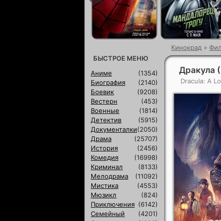
Кинокрад
»
Фи
БЫСТРОЕ МЕНЮ
Дракула 
Аниме
(1354)
Dracula: A Lo
Биография
(2140)
Боевик
(9208)
Вестерн
(453)
Военные
(1814)
Детектив
(5915)
Документалки
(2050)
Драма
(25707)
История
(2456)
Комедия
(16998)
Криминал
(8133)
Мелодрама
(11092)
Мистика
(4553)
Мюзикл
(824)
Приключения
(6142)
Семейный
(4201)