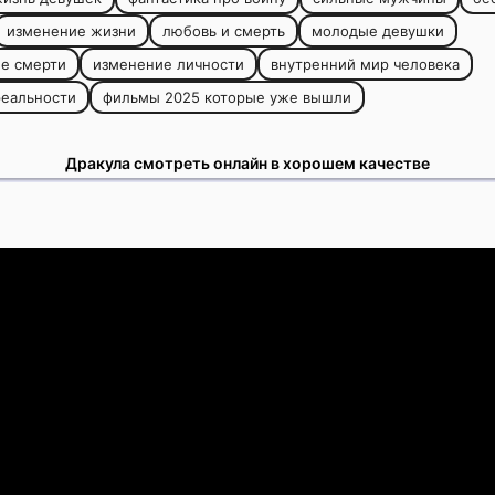
изменение жизни
любовь и смерть
молодые девушки
е смерти
изменение личности
внутренний мир человека
реальности
фильмы 2025 которые уже вышли
Дракула смотреть онлайн в хорошем качестве