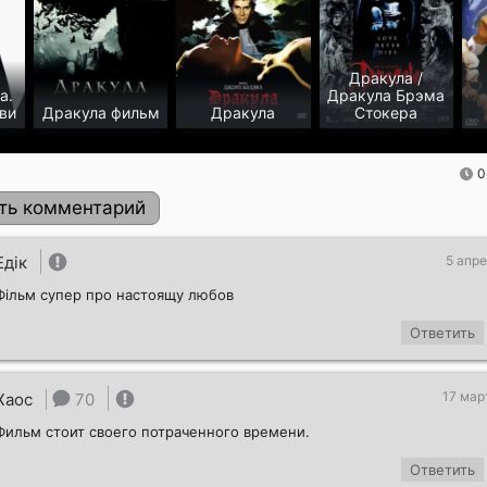
Дракула /
а.
Дракула Брэма
ви
Дракула фильм
Дракула
Стокера
0
ть комментарий
Едік
5 апре
Фільм супер про настоящу любов
Ответить
17 мар
Хаос
70
Фильм стоит своего потраченного времени.
Отправить!
Ответить