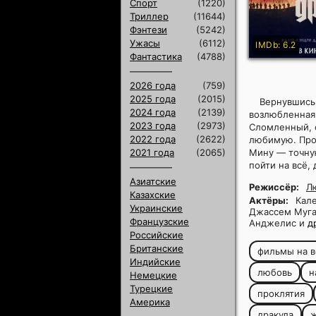
Спорт
(1220)
Триллер
(11644)
Фэнтези
(5242)
Ужасы
(6112)
IMDb: 6.2
Фантастика
(4788)
2026 года
(759)
2025 года
(2015)
Вернувшись 
2024 года
(2139)
возлюбленная,
2023 года
(2973)
Сломленный, 
2022 года
(2622)
любимую. Прох
2021 года
(2065)
Мину — точную
пойти на всё,
Азиатские
Режиссёр:
Л
Казахские
Актёры:
Кале
Украинские
Джассем Мугар
Французские
Анджелис и
д
Российские
Британские
фильмы на в
Индийские
любовь
н
Немецкие
Турецкие
проклятия
Америка
дракула
ж