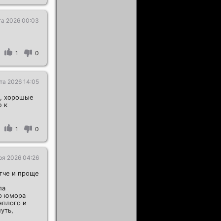
та 2026 00:03
1
0
та 2026 14:05
й, хорошые
ю к
1
0
ря 2026 04:26
гче и проще
ла
го юмора
еплого и
уть,