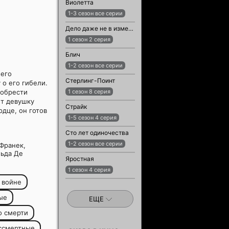
Виолетта
1-3 сезон все серии
Дело даже не в измене
1 сезон 2 серия
Блич
1-2 сезон все серии
 его
Стерлинг-Поинт
 о его гибели.
 обрести
1 сезон 8 серия
ет девушку
Страйк
дце, он готов
1-5 сезон 4 серия
Сто лет одиночества
1-2 сезон все серии
Франек,
льда Де
Яростная
1 сезон 4 серия
 войне
ые
ЕЩЕ
о смерти
ссмертные