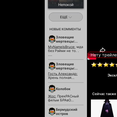
Непокой
ЕЩЕ
НОВЫЕ КОММЕНТЫ
Зловещие
мертвецы:
Пекло
MyNameIsBruce:
мда
без Рэйми не то. .
Нету трейле
....
Зловещие
мертвецы:
Пекло
Гость Александр:
Экск
Хрень полная...
Колобок
Сейчас также
Жос:
ПрекРАСный
фильм БРАвО...
Бермудский
остров