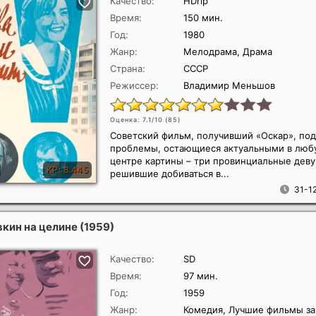
Качество:
HDrip
Время:
150 мин.
Год:
1980
Жанр:
Мелодрама, Драма
Страна:
СССР
Режиссер:
Владимир Меньшов
Оценка: 7.1/10 (
85
)
Советский фильм, получивший «Оскар», по
проблемы, остающиеся актуальными в любу
центре картины – три провинциальные деву
решившие добиваться в...
31-12
вкин на целине
(1959)
Качество:
SD
Время:
97 мин.
Год:
1959
Жанр:
Комедия, Лучшие фильмы за