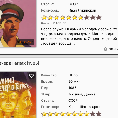
Страна:
СССР
Режиссер:
Иван Лукинский
Оценка: 7.4/10 (
18
)
После службы в армии молодому сержанту 
задержаться в родном доме. Мать и родите
не очень рады его видеть. О долгожданной 
Любашей вообще...
30-12
ечер в Гаграх
(1985)
Качество:
HDrip
Время:
90 мин.
Год:
1985
Жанр:
Мюзикл, Драма
Страна:
СССР
Режиссер:
Карен Шахназаров