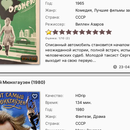
Год:
1965
Жанр:
Комедия, Лучшие фильмы за
Страна:
СССР
Режиссер:
Виллен Азаров
Оценка: 1/10 (
2
)
Списанный автомобиль становится началом
неожиданной истории, полной встреч, испы
человеческих судеб. Молодой таксист Серг
выходит на свою первую...
23-04
й Мюнхгаузен
(1980)
Качество:
HDrip
Время:
134 мин.
Год:
1980
Жанр:
Фэнтези, Драма
Страна:
СССР