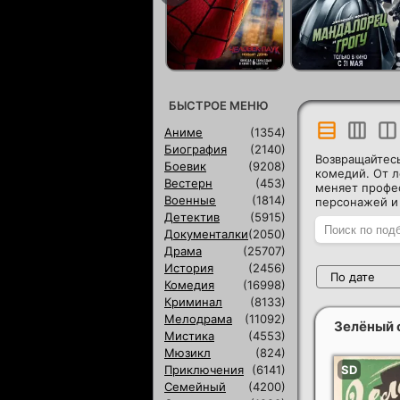
БЫСТРОЕ МЕНЮ
Аниме
(1354)
Биография
(2140)
Возвращайтесь
Боевик
(9208)
комедий. От 
Вестерн
(453)
меняет профес
Военные
(1814)
персонажей и
Детектив
(5915)
Документалки
(2050)
Драма
(25707)
История
(2456)
По дате
Комедия
(16998)
Криминал
(8133)
Мелодрама
(11092)
Зелёный 
Мистика
(4553)
Мюзикл
(824)
Приключения
(6141)
Семейный
(4200)