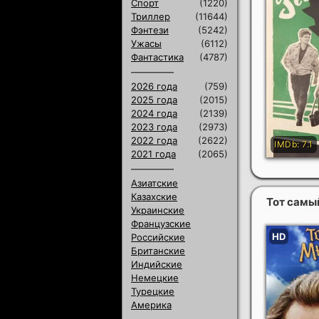
Спорт
(1220)
Триллер
(11644)
Фэнтези
(5242)
Ужасы
(6112)
Фантастика
(4787)
2026 года
(759)
2025 года
(2015)
2024 года
(2139)
2023 года
(2973)
2022 года
(2622)
2021 года
(2065)
Азиатские
Казахские
Тот самы
Украинские
Французские
Российские
Британские
Индийские
Немецкие
Турецкие
Америка