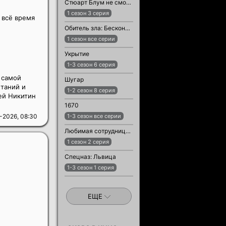
Стюарт Блум не смог спасти вселенную
1 сезон 3 серия
 всё время
Обитель зла: Бесконечная тьма
1 сезон все серии
Укрытие
1-3 сезон 6 серия
 самой
Шугар
таний и
1-2 сезон 8 серия
ей Никитин
1670
-2026, 08:30
1-3 сезон все серии
Любимая сотрудница / Любимый сотрудник
1 сезон 2 серия
Спецназ: Львица
1-3 сезон 1 серия
ЕЩЕ