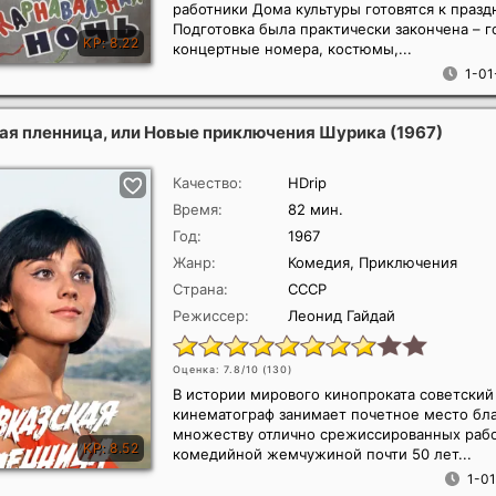
работники Дома культуры готовятся к празд
Подготовка была практически закончена – г
концертные номера, костюмы,...
1-01
ая пленница, или Новые приключения Шурика
(1967)
Качество:
HDrip
Время:
82 мин.
Год:
1967
Жанр:
Комедия, Приключения
Страна:
СССР
Режиссер:
Леонид Гайдай
Оценка: 7.8/10 (
130
)
В истории мирового кинопроката советский
кинематограф занимает почетное место бл
множеству отлично срежиссированных рабо
комедийной жемчужиной почти 50 лет...
1-01