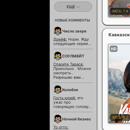
ЕЩЕ
НОВЫЕ КОММЕНТЫ
Число зверя
Кавказск
Дрейф:
Норм. Жду
следующие серии...
СОУЛМ8ЙТ
Спасите Тараса:
Прикольно . Можно
смотреть .
Разрешаю вам...
Колобок
Гость юрий:
это
ужас про
говорящую голову...
Ночной бизнес
То отто: