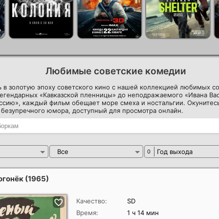
Любимые советские комедии
 в золотую эпоху советского кино с нашей коллекцией любимых с
легендарных «Кавказской пленницы» до неподражаемого «Ивана Ва
сию», каждый фильм обещает море смеха и ностальгии. Окунитесь
 безупречного юмора, доступный для просмотра онлайн.
Все
Год выхода
0
огонёк
(1965)
Качество:
SD
Время:
1 ч 14 мин