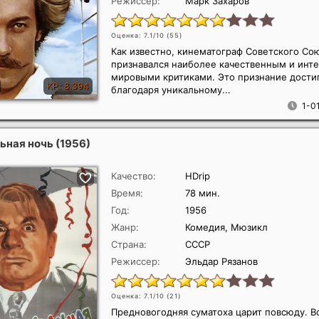
Режиссер:
Марк Захаров
Оценка: 7.1/10 (
55
)
Как известно, кинематограф Советского Сою
признавался наиболее качественным и инт
мировыми критиками. Это признание дости
благодаря уникальному...
1-0
ьная ночь
(1956)
Качество:
HDrip
Время:
78 мин.
Год:
1956
Жанр:
Комедия, Мюзикл
Страна:
СССР
Режиссер:
Эльдар Рязанов
Оценка: 7.1/10 (
21
)
Предновогодняя суматоха царит повсюду. В