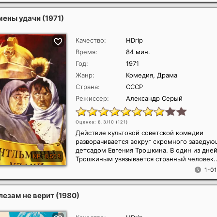
мены удачи
(1971)
Качество:
HDrip
Время:
84 мин.
Год:
1971
Жанр:
Комедия, Драма
Страна:
СССР
Режиссер:
Александр Серый
Оценка: 8.3/10 (
121
)
Действие культовой советской комедии
разворачивается вокруг скромного заведую
детсадом Евгения Трошкина. В один из дней
Трошкиным увязывается странный человек..
1-01
лезам не верит
(1980)