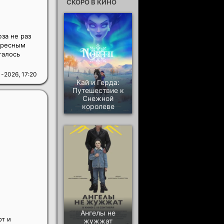
СКОРО В КИНО
за не раз
ересным
галось
1-2026, 17:20
Кай и Герда:
Путешествие к
Снежной
королеве
Ангелы не
от и
жужжат