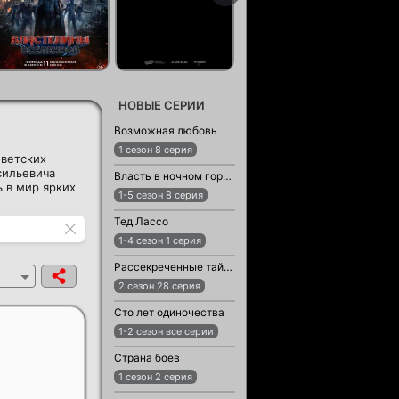
НОВЫЕ СЕРИИ
Возможная любовь
1 сезон 8 серия
оветских
сильевича
Власть в ночном городе. Книга третья: Юность Кэнена
 в мир ярких
1-5 сезон 8 серия
Тед Лассо
1-4 сезон 1 серия
Рассекреченные тайны с Дэвидом Духовны
2 сезон 28 серия
Сто лет одиночества
1-2 сезон все серии
Страна боев
1 сезон 2 серия