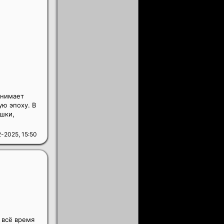
днимает
ю эпоху. В
шки,
-2025, 15:50
 всё время