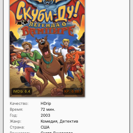
Качество:
HDrip
Время:
72 мин.
Год:
2003
Жанр:
Комедия, Детектив
Страна:
США