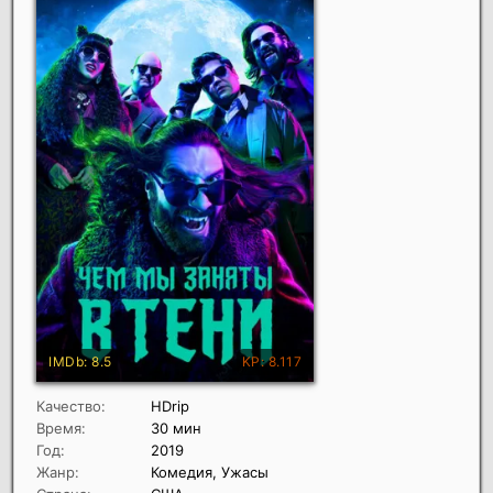
Качество:
HDrip
Время:
30 мин
Год:
2019
Жанр:
Комедия, Ужасы