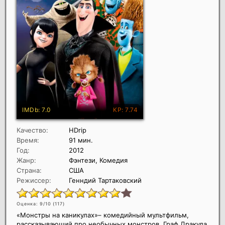
Качество:
HDrip
Время:
91 мин.
Год:
2012
Жанр:
Фэнтези, Комедия
Страна:
США
Режиссер:
Генндий Тартаковский
Оценка: 9/10 (
117
)
«Монстры на каникулах»– комедийный мультфильм,
рассказывающий про необычных монстров. Граф Дракула