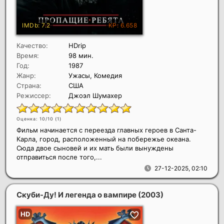
Качество:
HDrip
Время:
98 мин.
Год:
1987
Жанр:
Ужасы, Комедия
Страна:
США
Режиссер:
Джоэл Шумахер
Оценка: 10/10 (
1
)
Фильм начинается с переезда главных героев в Санта-
Карла, город, расположенный на побережье океана.
Сюда двое сыновей и их мать были вынуждены
отправиться после того,...
27-12-2025, 02:10
Скуби-Ду! И легенда о вампире
(2003)