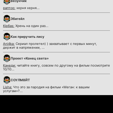
Везунчик
раптор:
херня херня...
Эбигейл
Kip6as:
Хрень на один раз...
Как приручить лису
Ani4ka:
Сериал пролетел) ) захватывает с первых минут,
держит в напряжении, ...
Проект «Конец света»
Кэнеди:
читайте книгу, совсем по другому на фильм посмотрите
10/10...
СОУЛМ8ЙТ
Lisha:
Что это за пародия на фильм «Меган: к вашим
услугам»?...