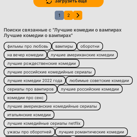
Загрузить еще
1
2
Поиски связанные с "Лучшие комедии о вампирах
Лучшие комедии о вампирах"
фильмы про любовь
вампиры
оборотни
на вечер комедии
лучшие американские комедии
лучшие рождественские комедии
лучшие российские комедийные сериалы
лучшие комедии 2022 года
любимые советские комедии
сериалы про вампиров
лучшие российские комедии
комедии про секс
лучшие американские комедийные сериалы
итальянские комедии
лучшие комедийные сериалы netflix
ужасы про оборотней
лучшие романтические комедии