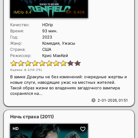
Качество:
HDrip
Время:
93 мин.
Год:
2023
Жанр:
Комедия, Ужасы
Страна:
США
Режиссер:
Крис МакКей
Оценка: 8.2/10 (
75
)
В замке Дракулы не без изменений: очередные жертвы и
новые слуги, наводящие ужас на местных жителей.
Такой образ жизни во владениях загадочного вампира
сохранялся на...
2-01-2026, 01:51
Ночь страха
(2011)