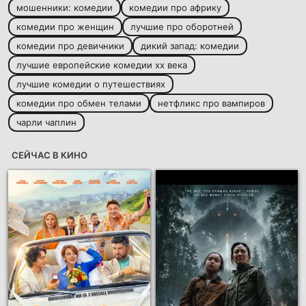
мошенники: комедии
комедии про африку
комедии про женщин
лучшие про оборотней
комедии про девичники
дикий запад: комедии
лучшие европейские комедии xx века
лучшие комедии о путешествиях
комедии про обмен телами
нетфликс про вампиров
чарли чаплин
СЕЙЧАС В КИНО