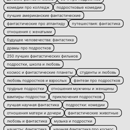
комедии про колледж
подростковые комедии
лучшие американские фантастические
фантастические про атлантиду
путешествия: фантастика
отношения с женатыми
будущее человечества: фантастика
драмы про подростков
250 лучших фантастических фильмов
подростки, школа и любовь
космос и фантастические планеты
студенты и любовь
любовь подростков и взрослых
фэнтези про подростков
трудные подростки
отношения мужчины и женщины
вампиры-подростки
приключения подростков
лучшая научная фантастика
подростки: комедии
отношения матери и дочери
фантастические животные
любовь и фантастика
музыка и подростки
нацисты: фантастика
научная фантастика про космос