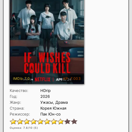
Качество:
HDrip
Год:
2026
Жанр:
Ужасы, Драма
Страна:
Корея Южная
Режиссер:
Пак Юн-со
Оценка: 7.8/10 (
5
)