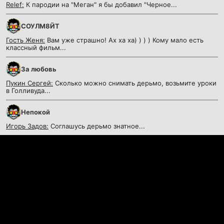
Relef:
К пародии на "Меган" я бы добавил "Черное...
СОУЛМ8ЙТ
Гость Женя:
Вам уже страшно! Ах ха ха) ) ) ) Кому мало есть
классный фильм...
За любовь
Пукин Сергей:
Сколько можно снимать дерьмо, возьмите уроки
в Голливуда...
Непокой
Игорь Задов:
Соглашусь дерьмо знатное...