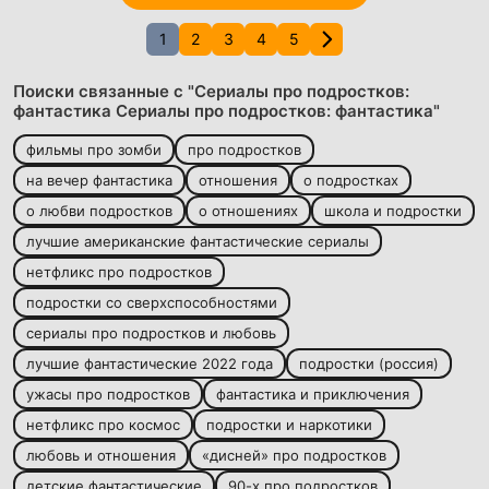
1
2
3
4
5
Поиски связанные с "Сериалы про подростков:
фантастика Сериалы про подростков: фантастика"
фильмы про зомби
про подростков
на вечер фантастика
отношения
о подростках
о любви подростков
о отношениях
школа и подростки
лучшие американские фантастические сериалы
нетфликс про подростков
подростки со сверхспособностями
сериалы про подростков и любовь
лучшие фантастические 2022 года
подростки (россия)
ужасы про подростков
фантастика и приключения
нетфликс про космос
подростки и наркотики
любовь и отношения
«дисней» про подростков
детские фантастические
90-х про подростков