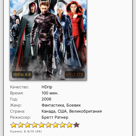
Качество:
HDrip
Время:
100 мин.
Год:
2006
Жанр:
Фантастика, Боевик
Страна:
Канада, США, Великобритания
Режиссер:
Бретт Рэтнер
Оценка: 8.8/10 (
46
)