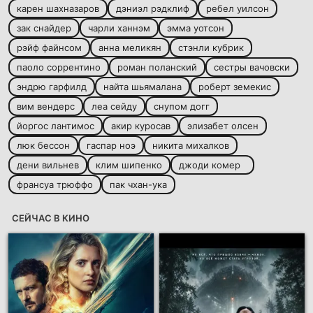
карен шахназаров
дэниэл рэдклиф
ребел уилсон
зак снайдер
чарли ханнэм
эмма уотсон
рэйф файнсом
анна меликян
стэнли кубрик
паоло соррентино
роман поланский
сестры вачовски
эндрю гарфилд
найта шьямалана
роберт земекис
вим вендерс
леа сейду
снупом догг
йоргос лантимос
акир куросав
элизабет олсен
люк бессон
гаспар ноэ
никита михалков
дени вильнев
клим шипенко
джоди комер
франсуа трюффо
пак чхан-ука
СЕЙЧАС В КИНО