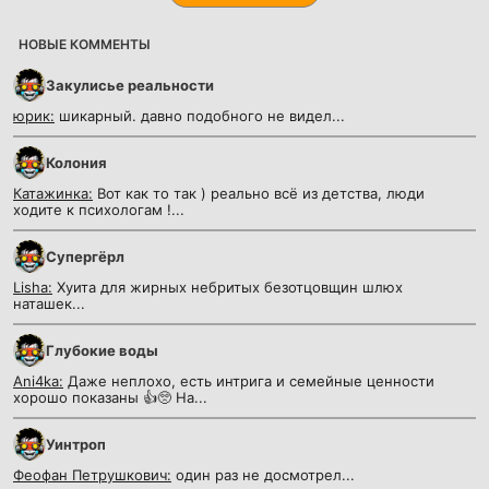
НОВЫЕ КОММЕНТЫ
Закулисье реальности
юрик:
шикарный. давно подобного не видел...
Колония
Катажинка:
Вот как то так ) реально всё из детства, люди
ходите к психологам !...
Супергёрл
Lisha:
Хуита для жирных небритых безотцовщин шлюх
наташек...
Глубокие воды
Ani4ka:
Даже неплохо, есть интрига и семейные ценности
хорошо показаны 👍🥺 На...
Уинтроп
Феофан Петрушкович:
один раз не досмотрел...