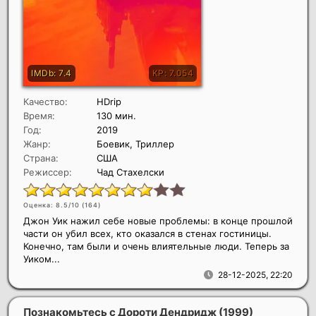
Качество:
HDrip
Время:
130 мин.
Год:
2019
Жанр:
Боевик, Триллер
Страна:
США
Режиссер:
Чад Стахелски
Оценка: 8.5/10 (
164
)
Джон Уик нажил себе новые проблемы: в конце прошлой
части он убил всех, кто оказался в стенах гостиницы.
Конечно, там были и очень влиятельные люди. Теперь за
Уиком...
28-12-2025, 22:20
Познакомьтесь с Дороти Дендридж
(1999)