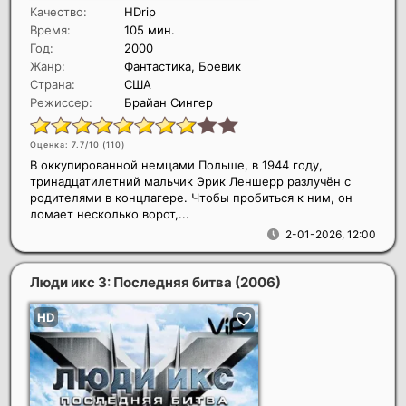
Качество:
HDrip
Время:
105 мин.
Год:
2000
Жанр:
Фантастика, Боевик
Страна:
США
Режиссер:
Брайан Сингер
Оценка: 7.7/10 (
110
)
В оккупированной немцами Польше, в 1944 году,
тринадцатилетний мальчик Эрик Леншерр разлучён с
родителями в концлагере. Чтобы пробиться к ним, он
ломает несколько ворот,...
2-01-2026, 12:00
Люди икс 3: Последняя битва
(2006)