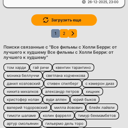
26-12-2025, 23:00
Загрузить еще
1
2
Поиски связанные с "Все фильмы с Холли Берри: от
лучшего к худшему Все фильмы с Холли Берри: от
лучшего к худшему"
том харди
гай ричи
квентин тарантино
моника беллуччи
светлана ходченкова
данил козловский
стивен спилберг
с кэмерон диаз
никита михалков
александр петров
хищник
кристофер нолан
вуди аллен
юрий быков
валерий тодоровский
милла йовович
блейк лайвли
тимоти шаламе
колин фаррелл
тимур бекмамбетов
артур смольянин
гильермо дель торо