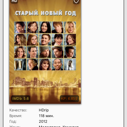
Качество:
HDrip
Время:
118 мин.
Год:
2012